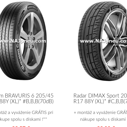
Radar DIMAX Sport 2
m BRAVURIS 6 205/45
R17 88Y (XL)* #C,B,B(
88Y (XL)* #B,B,B(70dB)
+ montáž a vyváženie GRÁT
táž a vyváženie GRÁTIS pri
nákupe spolu s diskami 
kupe spolu s diskami !**