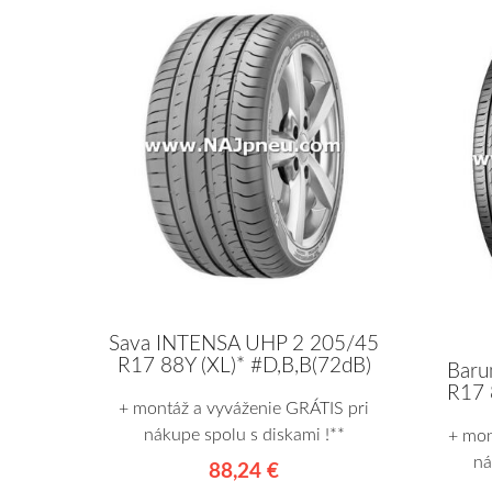
Sava INTENSA UHP 2 205/45
R17 88Y (XL)* #D,B,B(72dB)
Baru
R17 
+ montáž a vyváženie GRÁTIS pri
nákupe spolu s diskami !**
+ mon
ná
88,24 €