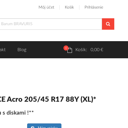
Môj účet
Košík
Prihlásenie
0
akt
Blog
Košík: 0,00 €
E Acro 205/45 R17 88Y (XL)*
 s diskami !**