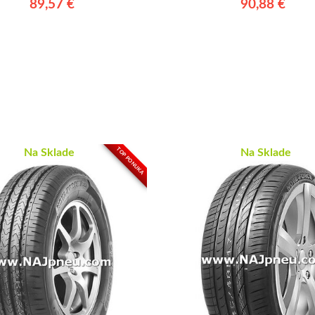
90,88 €
89,57 €
TOP PONUKA
Na Sklade
Na Sklade