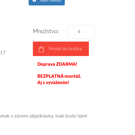
Mám otázku
Množstvo:
Pridať do košíka
17
Doprava ZDARMA!
BEZPLATNÁ montáž.
Aj s vyvážením!
námok v závere objednávky, inak budú Vami