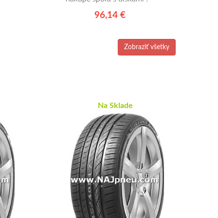
96,14 €
Zobraziť všetky
Na Sklade