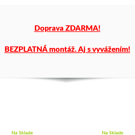
k
tomu
vám
Doprava ZDARMA!
pneumatiky
obujeme
na
BEZPLATNÁ montáž. Aj s vyvážením!
disky
podľa
vášho
výberu
a
pošleme
zadarmo.
Na Sklade
Na Sklade