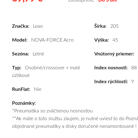
Dostupnosť:
Do 3 dní
letné
pneumatiky
pre
Značka:
Leao
Šírka:
205
osobné
vozidlo
Model:
NOVA-FORCE Acro
Výška:
45
Leao
NOVA-
Sezóna:
Letné
Vnútorný priemer:
FORCE
Typ:
Osobné/crossover + malé
Acro
Index nosnosti:
88
úžitkové
205/45
Index rýchlosti:
Y
R17
RunFlat:
Nie
88Y
(XL)*
Poznámky:
kúpite
*Pneumatika so zväčšenou nosnosťou
za
**Ak máte o túto službu záujem, je nutné uviesť to do Poz
výhodnú
objednané pneumatiky a disky doručené nenamontované !
cenu
a