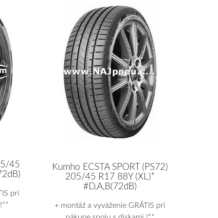
05/45
Kumho ECSTA SPORT (PS72)
72dB)
205/45 R17 88Y (XL)*
#D,A,B(72dB)
IS pri
!**
+ montáž a vyváženie GRÁTIS pri
nákupe spolu s diskami !**