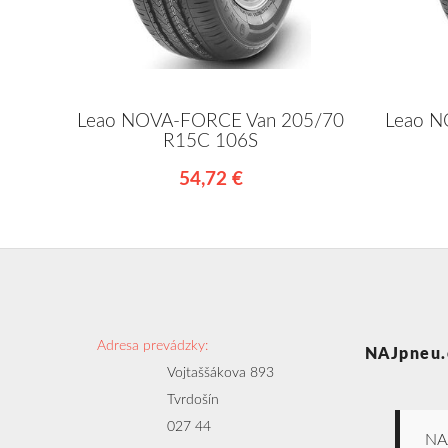
Leao NOVA-FORCE Van 205/70
Leao N
R15C 106S
54,72 €
Adresa prevádzky:
NAJpneu.
Vojtaššákova 893
Tvrdošín
027 44
NA