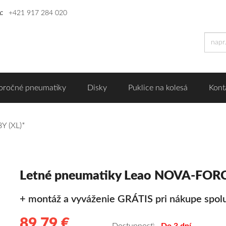
n:
+421 917 284 020
oročné pneumatiky
Disky
Puklice na kolesá
Kont
Y (XL)*
Letné pneumatiky Leao NOVA-FORC
+ montáž a vyváženie GRÁTIS pri nákupe spolu
89,79 €
89.79
Kvalitné