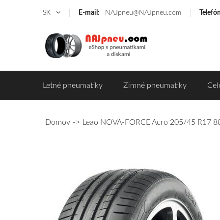
SK
E-mail:
NAJpneu@NAJpneu.com
Telefó
Letné pneumatiky
Zimné pneumatiky
Cel
Domov
Leao NOVA-FORCE Acro 205/45 R17 88