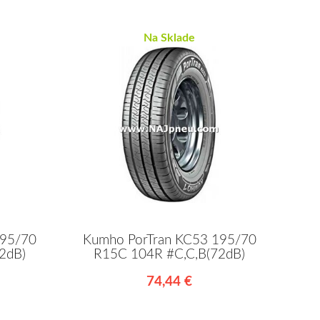
Na Sklade
195/70
Kumho PorTran KC53 195/70
2dB)
R15C 104R #C,C,B(72dB)
74,44 €