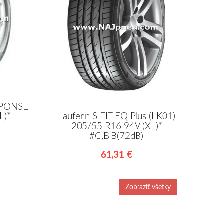
SPONSE
L)*
Laufenn S FIT EQ Plus (LK01)
205/55 R16 94V (XL)*
#C,B,B(72dB)
61,31 €
Zobraziť všetky