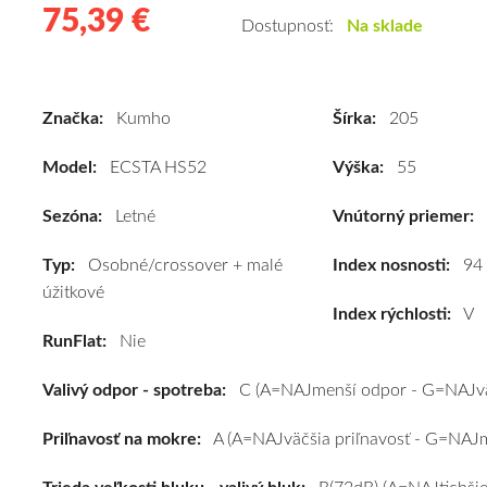
75,39 €
75.39
Kvalitné
Dostupnosť:
Na sklade
letné
pneumatiky
pre
Značka:
Kumho
Šírka:
205
osobné
vozidlo
Model:
ECSTA HS52
Výška:
55
Kumho
ECSTA
Sezóna:
Letné
Vnútorný priemer:
HS52
Typ:
Osobné/crossover + malé
205/55
Index nosnosti:
94
úžitkové
R16
Index rýchlosti:
V
94V
RunFlat:
Nie
(XL)*
#C,A,B(72dB)
Valivý odpor - spotreba:
C (A=NAJmenší odpor - G=NAJvä
kúpite
za
Priľnavosť na mokre:
A (A=NAJväčšia priľnavosť - G=NAJme
výhodnú
cenu