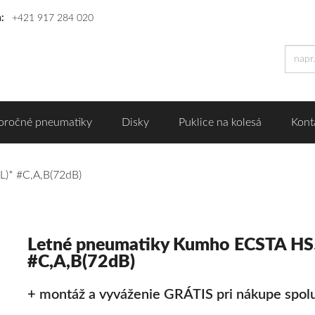
n:
+421 917 284 020
oročné pneumatiky
Disky
Puklice na kolesá
Kont
)* #C,A,B(72dB)
Letné pneumatiky Kumho ECSTA HS
#C,A,B(72dB)
+ montáž a vyváženie GRÁTIS pri nákupe spolu