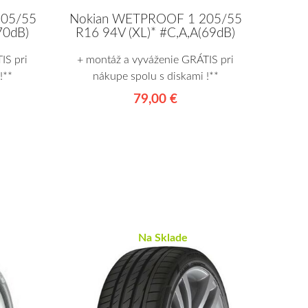
205/55
Nokian WETPROOF 1 205/55
70dB)
R16 94V (XL)* #C,A,A(69dB)
IS pri
+ montáž a vyváženie GRÁTIS pri
!**
nákupe spolu s diskami !**
79,00 €
Na Sklade