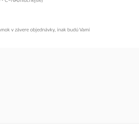
 - C=NAJhlučnejšie)
námok v závere objednávky, inak budú Vami