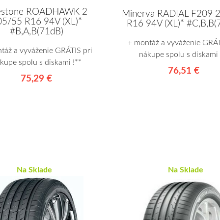
restone ROADHAWK 2
Minerva RADIAL F209 
5/55 R16 94V (XL)*
R16 94V (XL)* #C,B,B(
#B,A,B(71dB)
+ montáž a vyváženie GRÁT
táž a vyváženie GRÁTIS pri
nákupe spolu s diskami 
kupe spolu s diskami !**
76,51 €
75,29 €
Na Sklade
Na Sklade