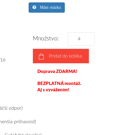
Mám otázku
Množstvo:
Pridať do košíka
16
Doprava ZDARMA!
BEZPLATNÁ montáž.
Aj s vyvážením!
čší odpor)
nšia priľnavosť)