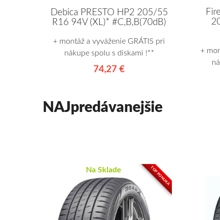
Fi
Debica PRESTO HP2 205/55
20
R16 94V (XL)* #C,B,B(70dB)
+ montáž a vyváženie GRÁTIS pri
+ mon
nákupe spolu s diskami !**
ná
74,27 €
NAJpredávanejšie
TOP PONUKA
Na Sklade