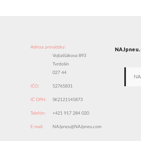
Adresa prevádzky:
NAJpneu.
Vojtaššákova 893
Tvrdošín
027 44
NA
IČO:
52765831
IČ DPH:
SK2121145873
Telefón:
+421 917 284 020
E-mail:
NAJpneu@NAJpneu.com