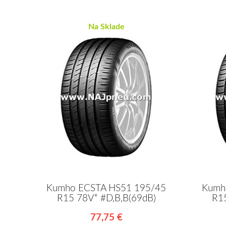
Na Sklade
Kumho ECSTA HS51 195/45
Kumh
R15 78V* #D,B,B(69dB)
R1
77,75 €