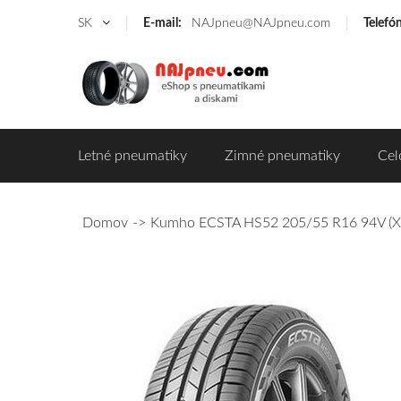
SK
E-mail:
NAJpneu@NAJpneu.com
Telefó
Letné pneumatiky
Zimné pneumatiky
Cel
Domov
Kumho ECSTA HS52 205/55 R16 94V (XL