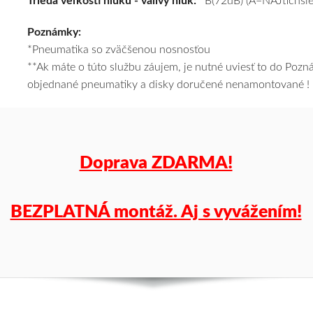
Trieda veľkosti hluku - valivý hluk:
B(72dB) (A=NAJtichšie
a
Poznámky:
k
*Pneumatika so zväčšenou nosnosťou
tomu
**Ak máte o túto službu záujem, je nutné uviesť to do Poz
vám
objednané pneumatiky a disky doručené nenamontované !
pneumatiky
obujeme
na
disky
podľa
Doprava ZDARMA!
vášho
výberu
a
BEZPLATNÁ montáž. Aj s vyvážením!
pošleme
zadarmo.