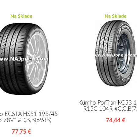
Na Sklade
Na Sklade
Kumho PorTran KC53 
R15C 104R #C,C,B(7
o ECSTA HS51 195/45
5 78V* #D,B,B(69dB)
74,44 €
77,75 €