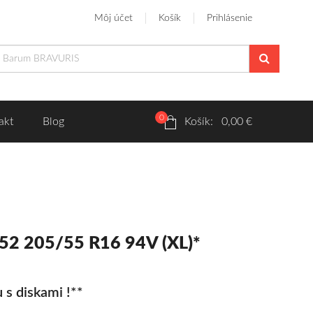
Môj účet
Košík
Prihlásenie
0
akt
Blog
Košík: 0,00 €
52 205/55 R16 94V (XL)*
 s diskami !**