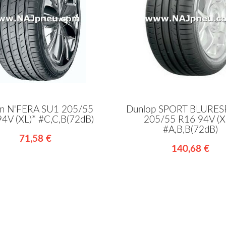
n N'FERA SU1 205/55
Dunlop SPORT BLURE
4V (XL)* #C,C,B(72dB)
205/55 R16 94V (X
#A,B,B(72dB)
71,58 €
140,68 €