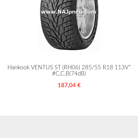
Hankook VENTUS ST (RH06) 285/55 R18 113V*
#C,C,B(74dB)
187,04 €