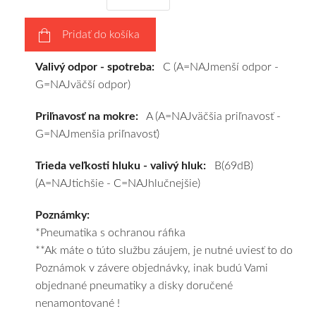
vášho
výberu
Pridať do košíka
a
pošleme
Valivý odpor - spotreba:
C (A=NAJmenší odpor -
zadarmo.
G=NAJväčší odpor)
Priľnavosť na mokre:
A (A=NAJväčšia priľnavosť -
G=NAJmenšia priľnavosť)
Trieda veľkosti hluku - valivý hluk:
B(69dB)
(A=NAJtichšie - C=NAJhlučnejšie)
Poznámky:
*Pneumatika s ochranou ráfika
**Ak máte o túto službu záujem, je nutné uviesť to do
Poznámok v závere objednávky, inak budú Vami
objednané pneumatiky a disky doručené
nenamontované !