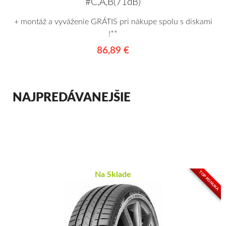
#C,A,B(71dB)
+ montáž a vyváženie GRÁTIS pri nákupe spolu s diskami
!**
86,89 €
NAJPREDÁVANEJŠIE
TOP PONUKA
Na Sklade