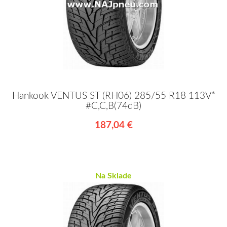
Hankook VENTUS ST (RH06) 285/55 R18 113V*
#C,C,B(74dB)
187,04 €
Na Sklade