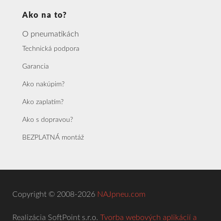
Ako na to?
O pneumatikách
Technická podpora
Garancia
Ako nakúpim?
Ako zaplatím?
Ako s dopravou?
BEZPLATNÁ montáž
Copyright © 2008-2026
NAJpneu.com
Realizácia SoftPoint s.r.o.
Tvorba webových aplikácií a