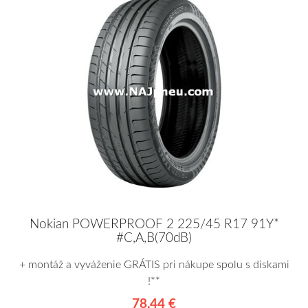
Nokian POWERPROOF 2 225/45 R17 91Y*
#C,A,B(70dB)
+ montáž a vyváženie GRÁTIS pri nákupe spolu s diskami
!**
78,44 €