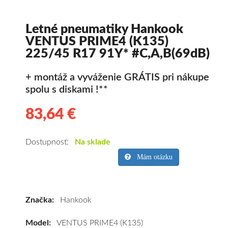
Letné pneumatiky Hankook
VENTUS PRIME4 (K135)
225/45 R17 91Y* #C,A,B(69dB)
+ montáž a vyváženie GRÁTIS pri nákupe
spolu s diskami !**
83,64 €
83.64
Kvalitné
letné
pneumatiky
Dostupnosť:
Na sklade
pre
Mám otázku
osobné
vozidlo
Hankook
Značka:
Hankook
VENTUS
PRIME4
Model:
VENTUS PRIME4 (K135)