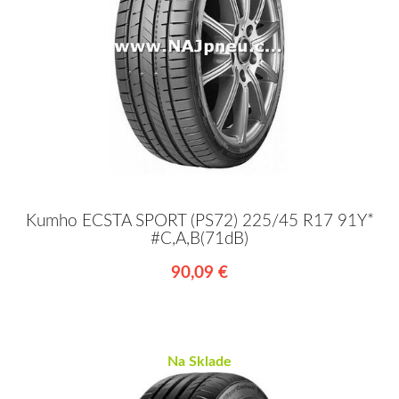
Kumho ECSTA SPORT (PS72) 225/45 R17 91Y*
#C,A,B(71dB)
90,09 €
Na Sklade