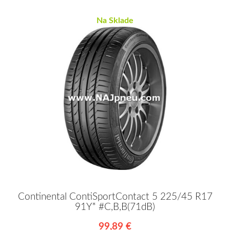
Na Sklade
Continental ContiSportContact 5 225/45 R17
91Y* #C,B,B(71dB)
99,89 €