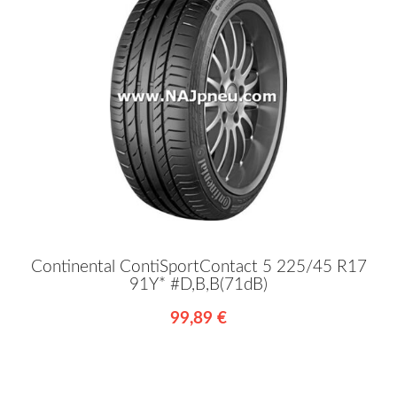
Continental ContiSportContact 5 225/45 R17
91Y* #D,B,B(71dB)
99,89 €