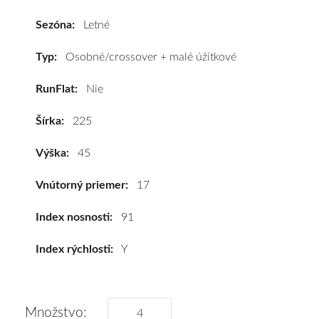
(K135)
225/45
Sezóna:
Letné
R17
91Y*
Typ:
Osobné/crossover + malé úžitkové
#C,A,B(69dB)
RunFlat:
Nie
kúpite
za
Šírka:
225
výhodnú
cenu
Výška:
45
a
k
Vnútorný priemer:
17
tomu
vám
Index nosnosti:
91
pneumatiky
Index rýchlosti:
Y
obujeme
na
disky
podľa
Množstvo: