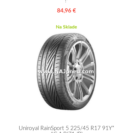
!*
84,96 €
Na Sklade
Uniroyal RainSport 5 225/45 R17 91Y*