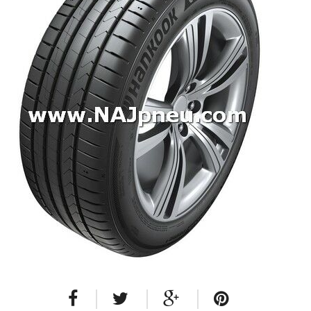
Dodávkové + malé úžitkové
Celoročné pneumatiky
Osobné/crossover + malé úžitkové
SUV/crossover + OFFRoad-ové
Dodávkové + malé úžitkové
Disky
Hliníkové / ALU disky / Elektróny
Plechové
Puklice na kolesá
Kontakt
Blog