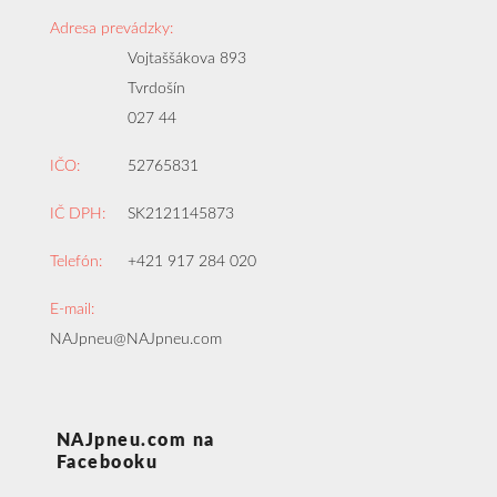
Adresa prevádzky:
Vojtaššákova 893
Tvrdošín
027 44
IČO:
52765831
IČ DPH:
SK2121145873
Telefón:
+421 917 284 020
E-mail:
NAJpneu@NAJpneu.com
NAJpneu.com na
Facebooku