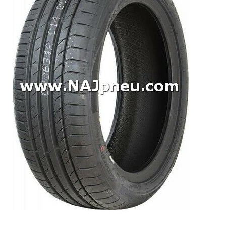
Dodávkové + malé úžitkové
Celoročné pneumatiky
Osobné/crossover + malé úžitkové
SUV/crossover + OFFRoad-ové
Dodávkové + malé úžitkové
Disky
Hliníkové / ALU disky / Elektróny
Plechové
Puklice na kolesá
Kontakt
Blog