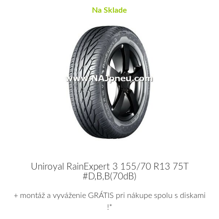
Na Sklade
Uniroyal RainExpert 3 155/70 R13 75T
#D,B,B(70dB)
+ montáž a vyváženie GRÁTIS pri nákupe spolu s diskami
!*