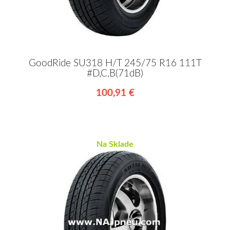
GoodRide SU318 H/T 245/75 R16 111T
#D,C,B(71dB)
100,91 €
Na Sklade