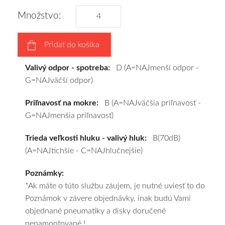
podľa
Množstvo:
vášho
výberu
Pridať do košíka
a
pošleme
Valivý odpor - spotreba:
D (A=NAJmenší odpor -
zadarmo.
G=NAJväčší odpor)
Priľnavosť na mokre:
B (A=NAJväčšia priľnavosť -
G=NAJmenšia priľnavosť)
Trieda veľkosti hluku - valivý hluk:
B(70dB)
(A=NAJtichšie - C=NAJhlučnejšie)
Poznámky:
*Ak máte o túto službu záujem, je nutné uviesť to do
Poznámok v závere objednávky, inak budú Vami
objednané pneumatiky a disky doručené
nenamontované !