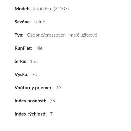
(Z-
Model:
ZuperEco (Z-107)
107)
155/70
Sezóna:
Letné
R13
75T
Typ:
Osobné/crossover + malé úžitkové
#D,B,B(70dB)
RunFlat:
Nie
kúpite
za
Šírka:
155
výhodnú
cenu
Výška:
70
a
k
Vnútorný priemer:
13
tomu
vám
Index nosnosti:
75
pneumatiky
Index rýchlosti:
T
obujeme
na
disky