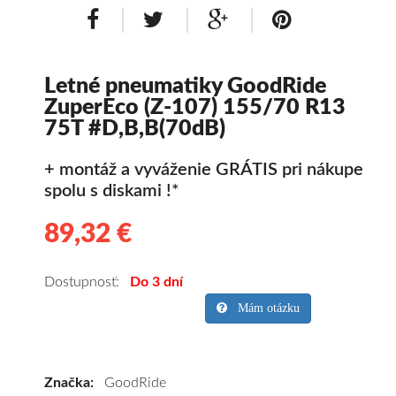
Letné pneumatiky GoodRide
ZuperEco (Z-107) 155/70 R13
75T #D,B,B(70dB)
+ montáž a vyváženie GRÁTIS pri nákupe
spolu s diskami !*
89,32 €
89.32
Kvalitné
letné
pneumatiky
Dostupnosť:
Do 3 dní
pre
Mám otázku
osobné
vozidlo
GoodRide
Značka:
GoodRide
ZuperEco