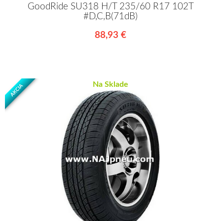
GoodRide SU318 H/T 235/60 R17 102T
#D,C,B(71dB)
88,93 €
Na Sklade
AKCIA