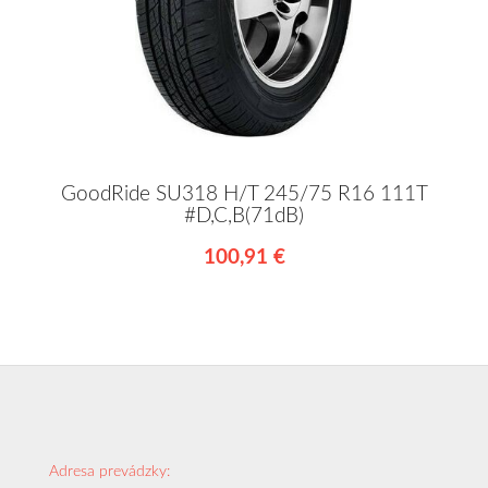
GoodRide SU318 H/T 245/75 R16 111T
#D,C,B(71dB)
100,91 €
Adresa prevádzky: