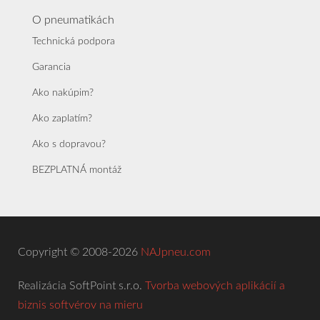
O pneumatikách
Technická podpora
Garancia
Ako nakúpim?
Ako zaplatím?
Ako s dopravou?
BEZPLATNÁ montáž
Copyright © 2008-2026
NAJpneu.com
Realizácia SoftPoint s.r.o.
Tvorba webových aplikácií a
biznis softvérov na mieru