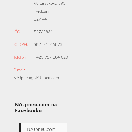
Vojtaššákova 893
Tvrdošín
027 44
IČO:
52765831
IČ DPH:
SK2121145873
Telefón:
+421 917 284 020
E-mail:
NAJpneu@NAJpneu.com
NAJpneu.com na
Facebooku
NAJpneu.com