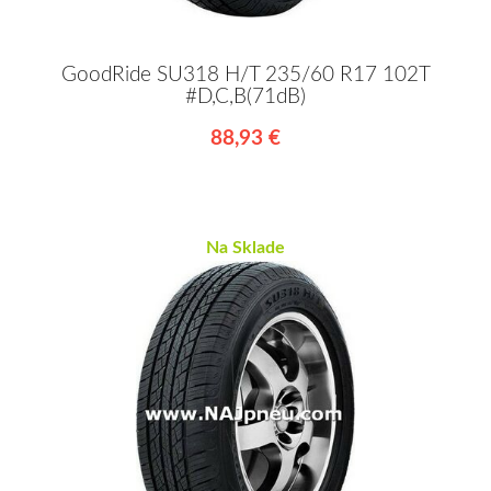
GoodRide SU318 H/T 235/60 R17 102T
#D,C,B(71dB)
88,93 €
Na Sklade