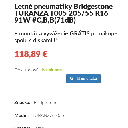
Letné pneumatiky Bridgestone
TURANZA T005 205/55 R16
91W #C,B,B(71dB)
+ montáž a vyváženie GRÁTIS pri nákupe
spolu s diskami !*
118,89 €
118.89
Kvalitné
letné
pneumatiky
Dostupnosť:
Na sklade
pre
Mám otázku
osobné
vozidlo
Bridgestone
Značka:
Bridgestone
TURANZA
T005
Model:
TURANZA T005
205/55
R16