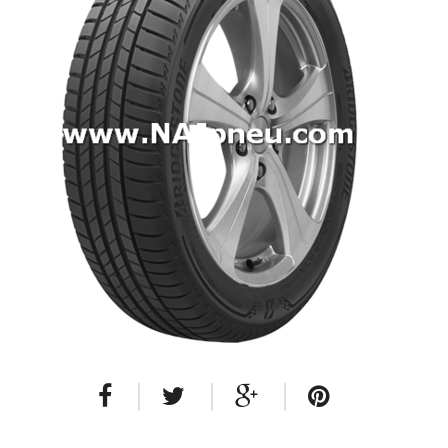
Dodávkové + malé úžitkové
Celoročné pneumatiky
Osobné/crossover + malé úžitkové
SUV/crossover + OFFRoad-ové
Dodávkové + malé úžitkové
Disky
Hliníkové / ALU disky / Elektróny
Plechové
Puklice na kolesá
Kontakt
Blog