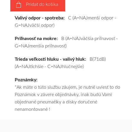
Pridať do košíka
pošleme
zadarmo.
Valivý odpor - spotreba:
C (A=NAJmenší odpor -
G=NAJväčší odpor)
Priľnavosť na mokre:
B (A=NAJväčšia priľnavosť -
G=NAJmenšia priľnavosť)
Trieda veľkosti hluku - valivý hluk:
B(71dB)
(A=NAJtichšie - C=NAJhlučnejšie)
Poznámky:
*Ak máte o túto službu záujem, je nutné uviesť to do
Poznámok v závere objednávky, inak budú Vami
objednané pneumatiky a disky doručené
nenamontované !