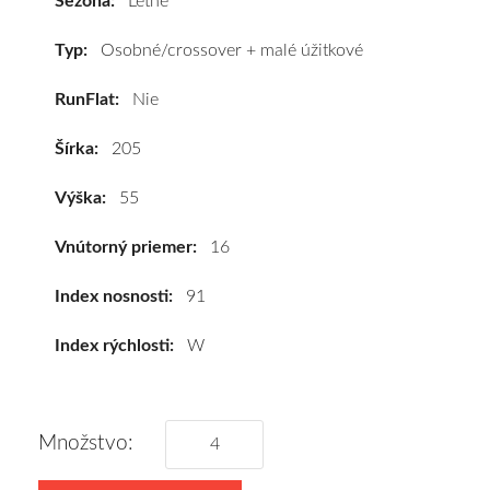
Sezóna:
Letné
91W
#C,B,B(71dB)
Typ:
Osobné/crossover + malé úžitkové
kúpite
RunFlat:
Nie
za
výhodnú
Šírka:
205
cenu
a
Výška:
55
k
tomu
Vnútorný priemer:
16
vám
pneumatiky
Index nosnosti:
91
obujeme
Index rýchlosti:
W
na
disky
podľa
vášho
Množstvo:
výberu
a