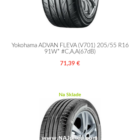
Yokohama ADVAN FLEVA (V701) 205/55 R16
91W* #C,A,A(67dB)
71,39 €
Na Sklade