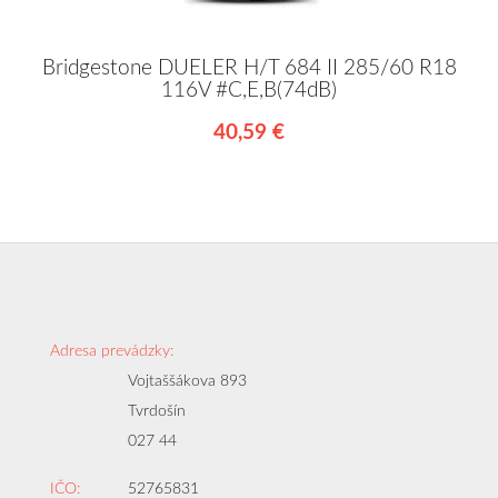
Bridgestone DUELER H/T 684 II 285/60 R18
116V #C,E,B(74dB)
40,59 €
Adresa prevádzky:
Vojtaššákova 893
Tvrdošín
027 44
IČO:
52765831