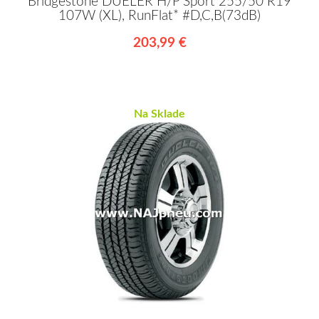
Bridgestone DUELER H/P Sport 255/50 R19
107W (XL), RunFlat* #D,C,B(73dB)
203,99 €
Na Sklade