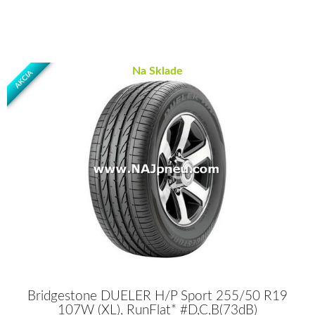
Na Sklade
AKCIA
Bridgestone DUELER H/P Sport 255/50 R19
107W (XL), RunFlat* #D,C,B(73dB)