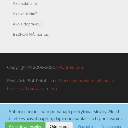
Ako nakúpim?
Ako zaplatím?
Ako s dopravou?
BEZPLATNÁ montáž
Copyright © 2008-2026
NAJpneu.com
Realizácia SoftPoint s.r.o.
Tvorba webových aplikácií a
biznis softvérov na mieru
Súbory cookies nám pomáhajú poskytovať služby. Ak ich
chcete využívať naplno, dajte nám súhlas s ich používaním.
Akceptovať všetky
Odmietnuť
Viac info
Nastavenia