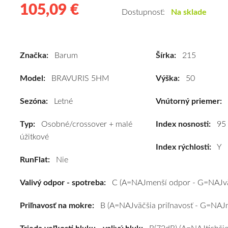
105,09 €
105.09
Kvalitné
Dostupnosť:
Na sklade
letné
pneumatiky
pre
Značka:
Barum
Šírka:
215
osobné
vozidlo
Model:
BRAVURIS 5HM
Výška:
50
Barum
BRAVURIS
Sezóna:
Letné
Vnútorný priemer:
5HM
Typ:
Osobné/crossover + malé
215/50
Index nosnosti:
95
úžitkové
R17
Index rýchlosti:
Y
95Y
RunFlat:
Nie
(XL)*
#C,B,B(72dB)
Valivý odpor - spotreba:
C (A=NAJmenší odpor - G=NAJvä
kúpite
za
Priľnavosť na mokre:
B (A=NAJväčšia priľnavosť - G=NAJm
výhodnú
cenu