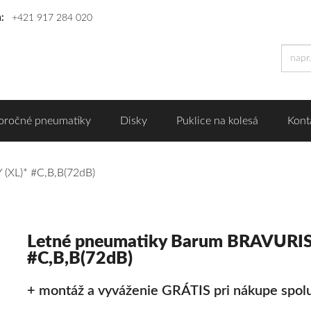
n:
+421 917 284 020
oročné pneumatiky
Disky
Puklice na kolesá
Kont
(XL)* #C,B,B(72dB)
Letné pneumatiky Barum BRAVURIS
#C,B,B(72dB)
+ montáž a vyváženie GRÁTIS pri nákupe spolu