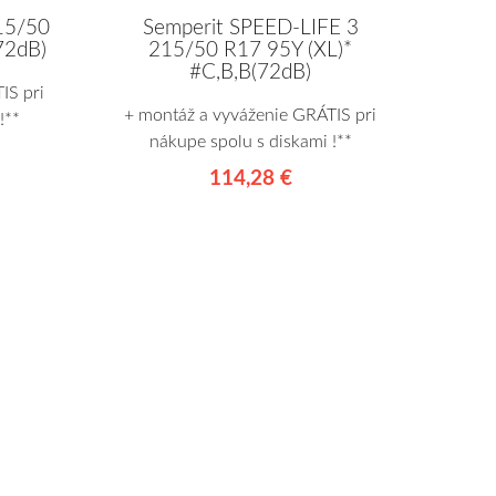
215/50
Semperit SPEED-LIFE 3
72dB)
215/50 R17 95Y (XL)*
#C,B,B(72dB)
IS pri
+ montáž a vyváženie GRÁTIS pri
!**
nákupe spolu s diskami !**
114,28 €