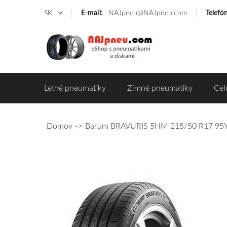
SK
E-mail:
NAJpneu@NAJpneu.com
Telefó
Letné pneumatiky
Zimné pneumatiky
Cel
Domov
Barum BRAVURIS 5HM 215/50 R17 95Y 