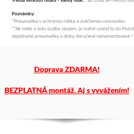
Trieda veľkosti hluku - valivý hluk:
B(72dB) (A=NAJtichšie
a
Poznámky:
k
*Pneumatika s ochranou ráfika a zväčšenou nosnosťou
tomu
**Ak máte o túto službu záujem, je nutné uviesť to do Poz
vám
objednané pneumatiky a disky doručené nenamontované !
pneumatiky
obujeme
na
disky
podľa
Doprava ZDARMA!
vášho
výberu
a
BEZPLATNÁ montáž. Aj s vyvážením!
pošleme
zadarmo.