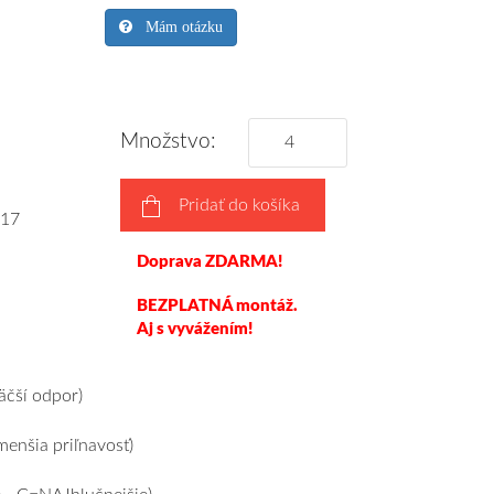
Mám otázku
Množstvo:
Pridať do košíka
17
Doprava ZDARMA!
BEZPLATNÁ montáž.
Aj s vyvážením!
čší odpor)
enšia priľnavosť)