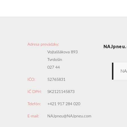
Adresa prevádzky:
NAJpneu.
Vojtaššákova 893
Tvrdošín
027 44
NA
IČO:
52765831
IČ DPH:
SK2121145873
Telefón:
+421 917 284 020
E-mail:
NAJpneu@NAJpneu.com