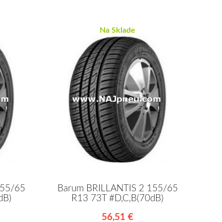
Na Sklade
155/65
Barum BRILLANTIS 2 155/65
dB)
R13 73T #D,C,B(70dB)
56,51 €