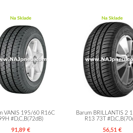
Na Sklade
Na Sklade
m VANIS 195/60 R16C
Barum BRILLANTIS 2 
99H #D,C,B(72dB)
R13 73T #D,C,B(70
91,89 €
56,51 €