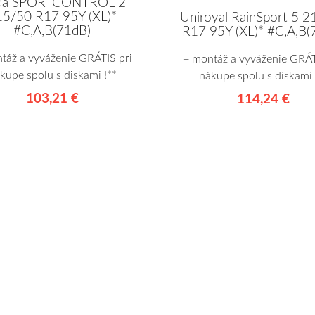
lda SPORTCONTROL 2
15/50 R17 95Y (XL)*
Uniroyal RainSport 5 
#C,A,B(71dB)
R17 95Y (XL)* #C,A,B(
táž a vyváženie GRÁTIS pri
+ montáž a vyváženie GRÁT
kupe spolu s diskami !**
nákupe spolu s diskami 
103,21 €
114,24 €