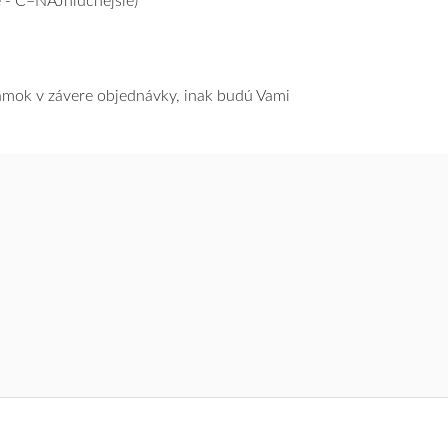
 - C=NAJhlučnejšie)
námok v závere objednávky, inak budú Vami