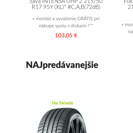
Sava INTENSA UHP 2 215/50
Fu
R17 95Y (XL)* #C,A,B(72dB)
2
+ montáž a vyváženie GRÁTIS pri
+ mon
nákupe spolu s diskami !**
ná
103,05 €
NAJpredávanejšie
Na Sklade