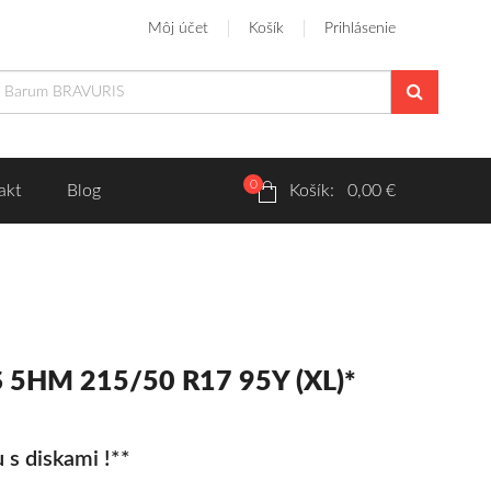
Môj účet
Košík
Prihlásenie
0
akt
Blog
Košík: 0,00 €
 5HM 215/50 R17 95Y (XL)*
 s diskami !**