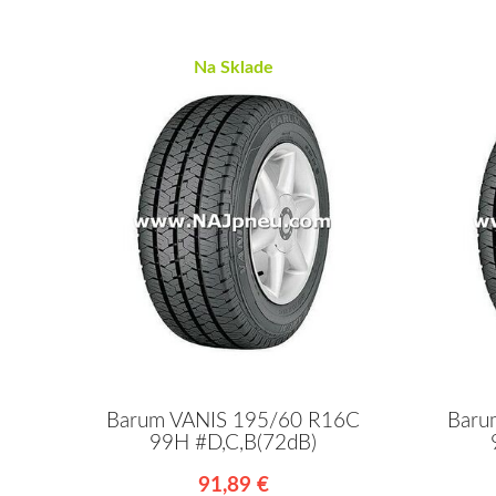
Na Sklade
Barum VANIS 195/60 R16C
Baru
99H #D,C,B(72dB)
91,89 €