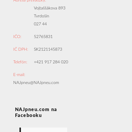
Adresa prevádzky:
Vojtaššákova 893
Tvrdošín
027 44
IČO:
52765831
IČ DPH:
SK2121145873
Telefón:
+421 917 284 020
E-mail:
NAJpneu@NAJpneu.com
NAJpneu.com na
Facebooku