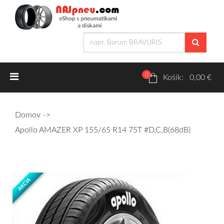
0
Letné pneumatiky
Košík: 0,00 €
Osobné/crossover + malé úžitkové
Domov
SUV/crossover + OFFRoad-ové
Apollo AMAZER XP 155/65 R14 75T #D,C,B(68dB)
Dodávkové + malé úžitkové
Zimné pneumatiky
AKCIA
Osobné/crossover + malé úžitkové
SUV/crossover + OFFRoad-ové