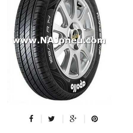
Dodávkové + malé úžitkové
Celoročné pneumatiky
Osobné/crossover + malé úžitkové
SUV/crossover + OFFRoad-ové
Dodávkové + malé úžitkové
Disky
Hliníkové / ALU disky / Elektróny
Plechové
Puklice na kolesá
Kontakt
Blog