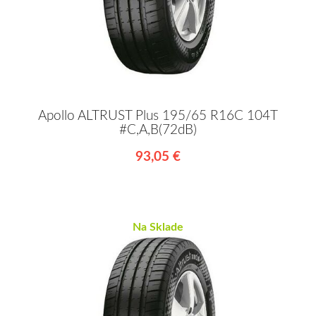
Apollo ALTRUST Plus 195/65 R16C 104T
#C,A,B(72dB)
93,05 €
Na Sklade