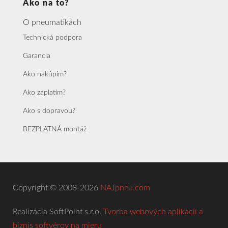
Ako na to?
O pneumatikách
Technická podpora
Garancia
Ako nakúpim?
Ako zaplatím?
Ako s dopravou?
BEZPLATNÁ montáž
Copyright © 2008-2026
NAJpneu.com
Realizácia SoftPoint s.r.o.
Tvorba webových aplikácií a
biznis softvérov na mieru