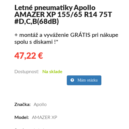
Letné pneumatiky Apollo
AMAZER XP 155/65 R14 75T
#D,C,B(68dB)
+ montáž a vyváženie GRÁTIS pri nákupe
spolu s diskami !*
47,22 €
47.22
Kvalitné
letné
pneumatiky
Dostupnosť:
Na sklade
pre
Mám otázku
osobné
vozidlo
Apollo
Značka:
Apollo
AMAZER
XP
Model:
AMAZER XP
155/65
R14