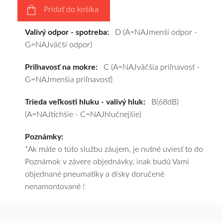
Pridať do košíka
pošleme
zadarmo.
Valivý odpor - spotreba:
D (A=NAJmenší odpor -
G=NAJväčší odpor)
Priľnavosť na mokre:
C (A=NAJväčšia priľnavosť -
G=NAJmenšia priľnavosť)
Trieda veľkosti hluku - valivý hluk:
B(68dB)
(A=NAJtichšie - C=NAJhlučnejšie)
Poznámky:
*Ak máte o túto službu záujem, je nutné uviesť to do
Poznámok v závere objednávky, inak budú Vami
objednané pneumatiky a disky doručené
nenamontované !