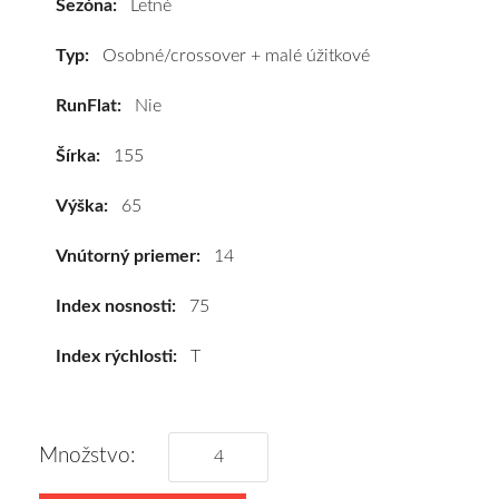
Sezóna:
Letné
75T
#D,C,B(68dB)
Typ:
Osobné/crossover + malé úžitkové
kúpite
RunFlat:
Nie
za
výhodnú
Šírka:
155
cenu
a
Výška:
65
k
tomu
Vnútorný priemer:
14
vám
pneumatiky
Index nosnosti:
75
obujeme
Index rýchlosti:
T
na
disky
podľa
vášho
Množstvo:
výberu
a