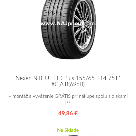
Nexen N'BLUE HD Plus 155/65 R14 75T*
#C,A,B(69dB)
+ montáž a vyváženie GRÁTIS pri nákupe spolu s diskami
!**
49,86 €
Na Sklade