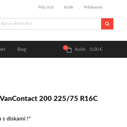
Môj účet
Košík
Prihlásenie
0
akt
Blog
Košík: 0,00 €
tiVanContact 200 225/75 R16C
 s diskami !*