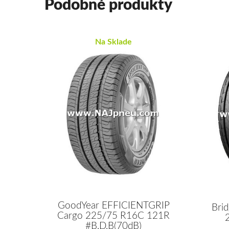
Podobné produkty
Na Sklade
GoodYear EFFICIENTGRIP
Bri
Cargo 225/75 R16C 121R
#B,D,B(70dB)