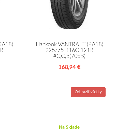
RA18)
Hankook VANTRA LT (RA18)
1R
225/75 R16C 121R
#C,C,B(70dB)
168,94 €
Zobraziť všetky
Na Sklade