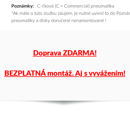
Poznámky:
C-čková (C = Commercial) pneumatika
tomu
*Ak máte o túto službu záujem, je nutné uviesť to do Poz
vám
pneumatiky a disky doručené nenamontované !
pneumatiky
obujeme
na
disky
podľa
Doprava ZDARMA!
vášho
výberu
a
BEZPLATNÁ montáž. Aj s vyvážením!
pošleme
zadarmo.