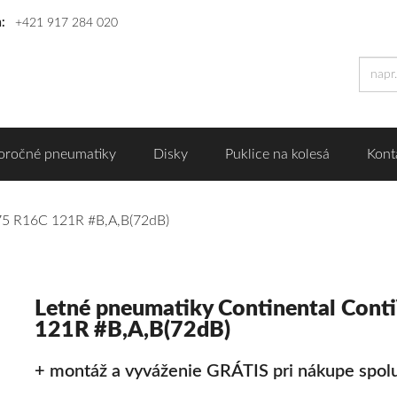
n:
+421 917 284 020
oročné pneumatiky
Disky
Puklice na kolesá
Kont
75 R16C 121R #B,A,B(72dB)
Letné pneumatiky Continental Con
121R #B,A,B(72dB)
+ montáž a vyváženie GRÁTIS pri nákupe spolu