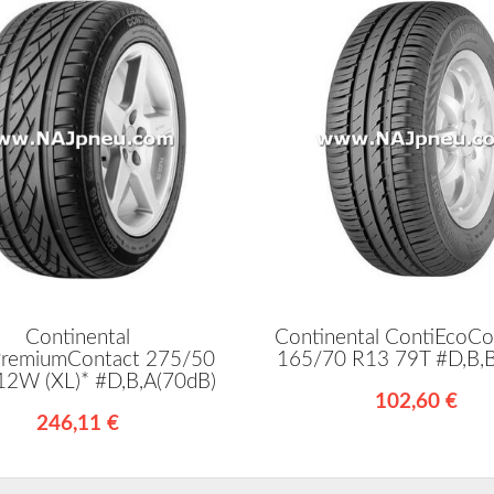
Continental
Continental ContiEcoCo
PremiumContact 275/50
165/70 R13 79T #D,B,
12W (XL)* #D,B,A(70dB)
102,60 €
246,11 €