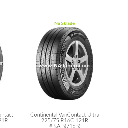
Na Sklade
ontact
Continental VanContact Ultra
21R
225/75 R16C 121R
#B,A,B(71dB)