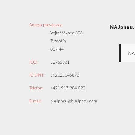
Adresa prevádzky:
NAJpneu.
Vojtaššákova 893
Tvrdošín
027 44
NA
IČO:
52765831
IČ DPH:
SK2121145873
Telefón:
+421 917 284 020
E-mail:
NAJpneu@NAJpneu.com