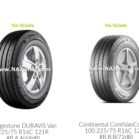
Na Sklade
Na Sklade
Continental ContiVanC
dgestone DURAVIS Van
100 225/75 R16C 1
225/75 R16C 121R
#B,B,B(72dB)
#B,A,A(69dB)