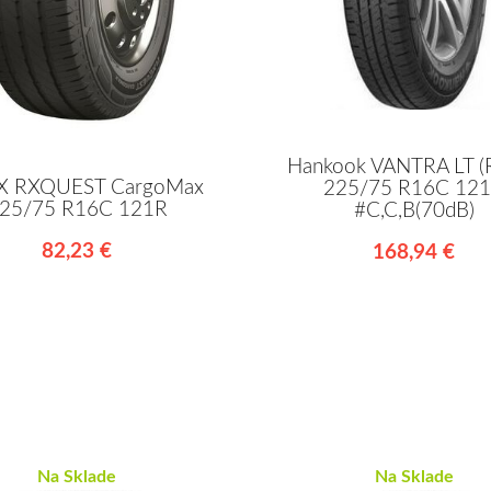
Hankook VANTRA LT (
X RXQUEST CargoMax
225/75 R16C 12
25/75 R16C 121R
#C,C,B(70dB)
82,23 €
168,94 €
Na Sklade
Na Sklade