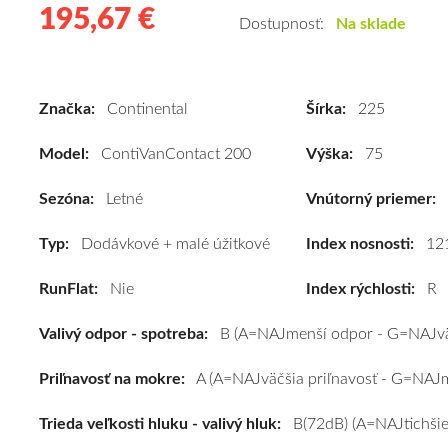
195,67 €
195.67
Kvalitné
Dostupnosť:
Na sklade
letné
pneumatiky
pre
Značka:
Continental
Šírka:
225
dodávku
Continental
Model:
ContiVanContact 200
Výška:
75
ContiVanContact
200
Sezóna:
Letné
Vnútorný priemer:
225/75
Typ:
Dodávkové + malé úžitkové
R16C
Index nosnosti:
12
121R
RunFlat:
Nie
Index rýchlosti:
R
#B,A,B(72dB)
kúpite
Valivý odpor - spotreba:
B (A=NAJmenší odpor - G=NAJvä
za
výhodnú
Priľnavosť na mokre:
A (A=NAJväčšia priľnavosť - G=NAJme
cenu
a
Trieda veľkosti hluku - valivý hluk:
B(72dB) (A=NAJtichšie
k