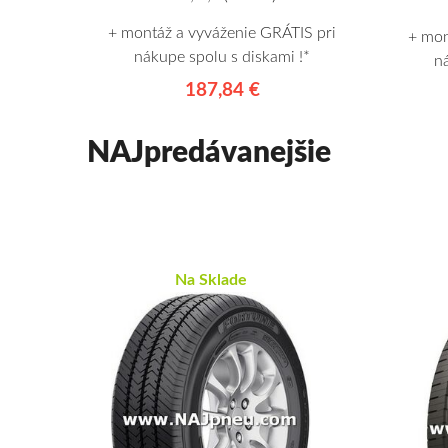
+ montáž a vyváženie GRÁTIS pri
+ mon
nákupe spolu s diskami !*
n
187,84 €
NAJpredávanejšie
Na Sklade