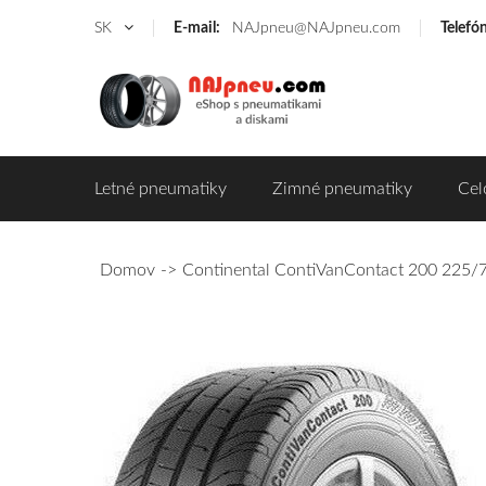
SK
E-mail:
NAJpneu@NAJpneu.com
Telefó
Letné pneumatiky
Zimné pneumatiky
Cel
Domov
Continental ContiVanContact 200 225/