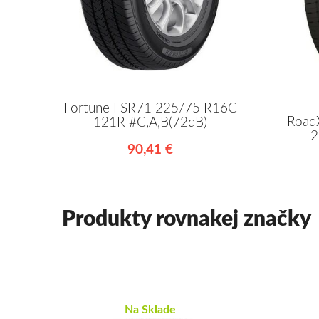
Fortune FSR71 225/75 R16C
Road
121R #C,A,B(72dB)
2
90,41 €
Produkty rovnakej značky
Na Sklade