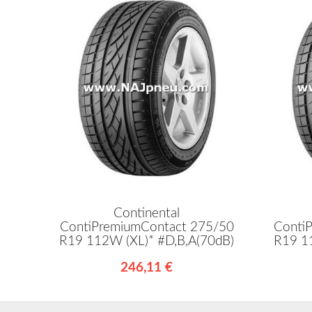
Continental
ContiPremiumContact 275/50
Conti
R19 112W (XL)* #D,B,A(70dB)
R19 1
246,11 €