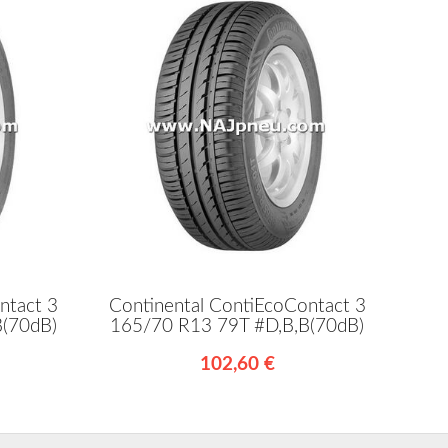
ntact 3
Continental ContiEcoContact 3
B(70dB)
165/70 R13 79T #D,B,B(70dB)
102,60 €