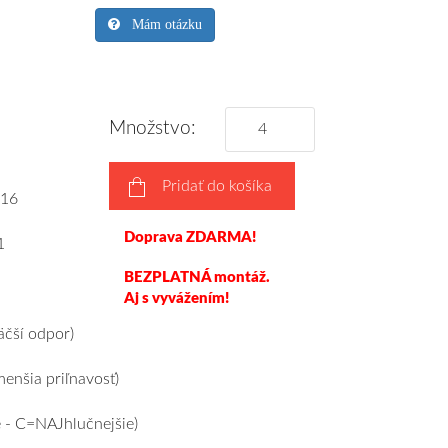
Mám otázku
Množstvo:
Pridať do košíka
16
Doprava ZDARMA!
1
BEZPLATNÁ montáž.
Aj s vyvážením!
čší odpor)
nšia priľnavosť)
 - C=NAJhlučnejšie)