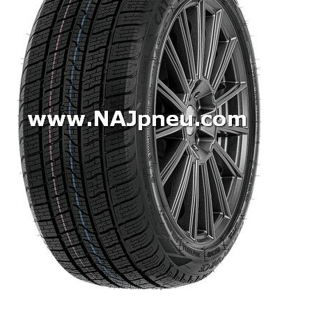
Dodávkové + malé úžitkové
Celoročné pneumatiky
Osobné/crossover + malé úžitkové
SUV/crossover + OFFRoad-ové
Dodávkové + malé úžitkové
Disky
Hliníkové / ALU disky / Elektróny
Plechové
Puklice na kolesá
Kontakt
Blog