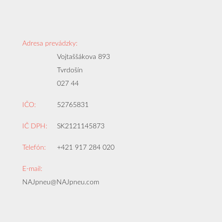
Adresa prevádzky:
Vojtaššákova 893
Tvrdošín
027 44
IČO:
52765831
IČ DPH:
SK2121145873
Telefón:
+421 917 284 020
E-mail:
NAJpneu@NAJpneu.com