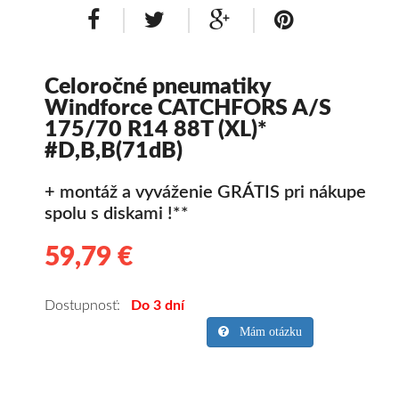
Celoročné pneumatiky
Windforce CATCHFORS A/S
175/70 R14 88T (XL)*
#D,B,B(71dB)
+ montáž a vyváženie GRÁTIS pri nákupe
spolu s diskami !**
59,79 €
59.79
Kvalitné
celoročné
pneumatiky
Dostupnosť:
Do 3 dní
pre
Mám otázku
osobné
vozidlo
Windforce