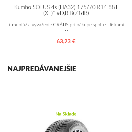
Kumho SOLUS 4s (HA32) 175/70 R14 88T
(XL)* #D,B,B(71dB)
+ montáž a vyváženie GRÁTIS pri nákupe spolu s diskami
!**
63,23 €
NAJPREDÁVANEJŠIE
Na Sklade