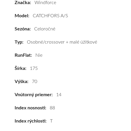
Značka:
Windforce
CATCHFORS
A/S
Model:
CATCHFORS A/S
175/70
R14
Sezóna:
Celoročné
88T
(XL)*
Typ:
Osobné/crossover + malé úžitkové
#D,B,B(71dB)
RunFlat:
Nie
kúpite
za
Šírka:
175
výhodnú
cenu
Výška:
70
a
k
Vnútorný priemer:
14
tomu
vám
Index nosnosti:
88
pneumatiky
Index rýchlosti:
T
obujeme
na