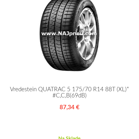
Vredestein QUATRAC 5 175/70 R14 88T (XL)*
#C,C,B(69dB)
87,34 €
Na Sklade