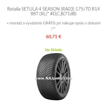
Rotalla SETULA 4 SEASON (RA03) 175/70 R14
88T (XL)* #D,C,B(71dB)
+ montáž a vyváženie GRÁTIS pri nákupe spolu s diskami
!**
60,71 €
Na Sklade