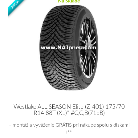
Na Sklade
AKCIA
Westlake ALL SEASON Elite (Z-401) 175/70
R14 88T (XL)* #C,C,B(71dB)
+ montáž a vyváženie GRÁTIS pri nákupe spolu s diskami
!**