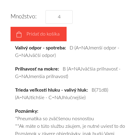
disky
podľa
Množstvo:
vášho
výberu
Pridať do košíka
a
pošleme
Valivý odpor - spotreba:
D (A=NAJmenší odpor -
zadarmo.
G=NAJväčší odpor)
Priľnavosť na mokre:
B (A=NAJväčšia priľnavosť -
G=NAJmenšia priľnavosť)
Trieda veľkosti hluku - valivý hluk:
B(71dB)
(A=NAJtichšie - C=NAJhlučnejšie)
Poznámky:
*Pneumatika so zväčšenou nosnosťou
**Ak máte o túto službu záujem, je nutné uviesť to do
Poznámok v závere objednávky, inak budú Vami