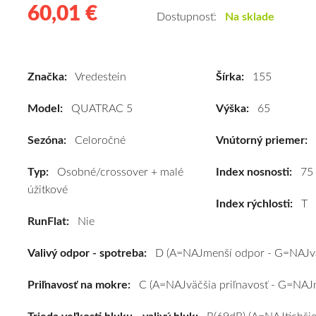
60,01 €
60.01
Kvalitné
Dostupnosť:
Na sklade
celoročné
pneumatiky
pre
Značka:
Vredestein
Šírka:
155
osobné
vozidlo
Model:
QUATRAC 5
Výška:
65
Vredestein
QUATRAC
Sezóna:
Celoročné
Vnútorný priemer:
5
Typ:
Osobné/crossover + malé
155/65
Index nosnosti:
75
úžitkové
R14
Index rýchlosti:
T
75T
RunFlat:
Nie
#D,C,B(69dB)
kúpite
Valivý odpor - spotreba:
D (A=NAJmenší odpor - G=NAJvä
za
výhodnú
Priľnavosť na mokre:
C (A=NAJväčšia priľnavosť - G=NAJm
cenu
a