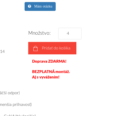
Mám otázku
Množstvo:
Pridať do košíka
14
Doprava ZDARMA!
BEZPLATNÁ montáž.
Aj s vyvážením!
čší odpor)
enšia priľnavosť)