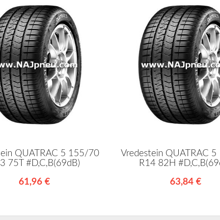
tein QUATRAC 5 155/70
Vredestein QUATRAC 5
3 75T #D,C,B(69dB)
R14 82H #D,C,B(69
61,96 €
63,84 €