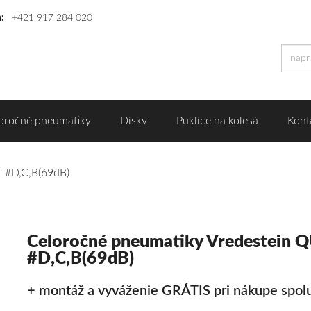
n:
+421 917 284 020
oročné pneumatiky
Disky
Puklice na kolesá
Kont
 #D,C,B(69dB)
Celoročné pneumatiky Vredestein
#D,C,B(69dB)
+ montáž a vyváženie GRÁTIS pri nákupe spolu