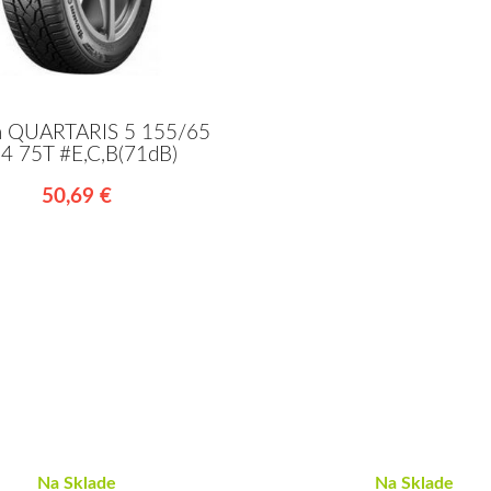
 QUARTARIS 5 155/65
4 75T #E,C,B(71dB)
50,69 €
Na Sklade
Na Sklade