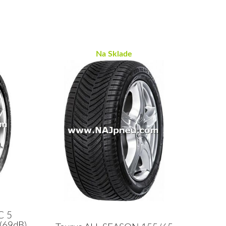
Na Sklade
C 5
(69dB)