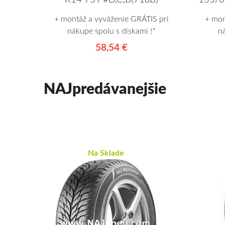
+ montáž a vyváženie GRÁTIS pri
+ mon
nákupe spolu s diskami !*
n
58,54 €
NAJpredávanejšie
Na Sklade