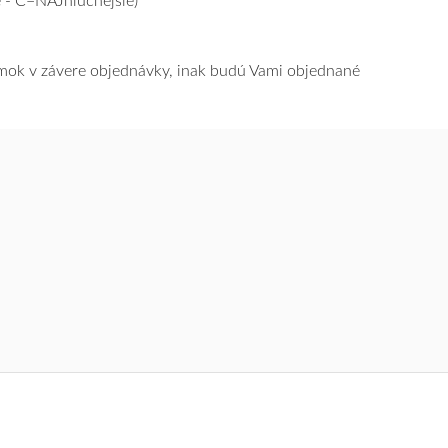
 - C=NAJhlučnejšie)
námok v závere objednávky, inak budú Vami objednané