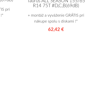
Taurus ALL SEASON 155/65
R14 75T #D,C,B(69dB)
IS pri
!*
+ montáž a vyváženie GRÁTIS pri
nákupe spolu s diskami !*
62,42 €