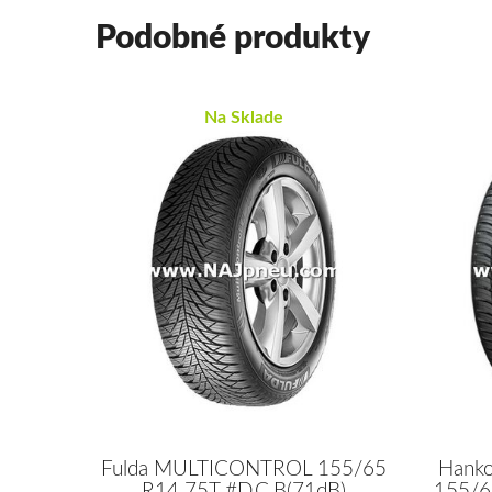
Podobné produkty
Na Sklade
Fulda MULTICONTROL 155/65
Hanko
R14 75T #D,C,B(71dB)
155/6