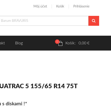
Môj účet
Košík
Prihlásenie
0
akt
Blog
Košík: 0,00 €
 QUATRAC 5 155/65 R14 75T
 s diskami !*