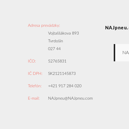
Adresa prevádzky:
NAJpneu.
Vojtaššákova 893
Tvrdošín
027 44
NA
IČO:
52765831
IČ DPH:
SK2121145873
Telefón:
+421 917 284 020
E-mail:
NAJpneu@NAJpneu.com