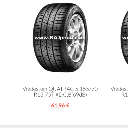
Vredestein QUATRAC 5 155/70
Vredes
R13 75T #D,C,B(69dB)
R1
61,96 €