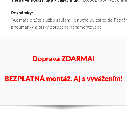
Trieda veľkosti hluku - valivý hluk:
B(69dB) (A=NAJtichšie
k
Poznámky:
tomu
*Ak máte o túto službu záujem, je nutné uviesť to do Poz
vám
pneumatiky a disky doručené nenamontované !
pneumatiky
obujeme
na
disky
podľa
Doprava ZDARMA!
vášho
výberu
a
BEZPLATNÁ montáž. Aj s vyvážením!
pošleme
zadarmo.