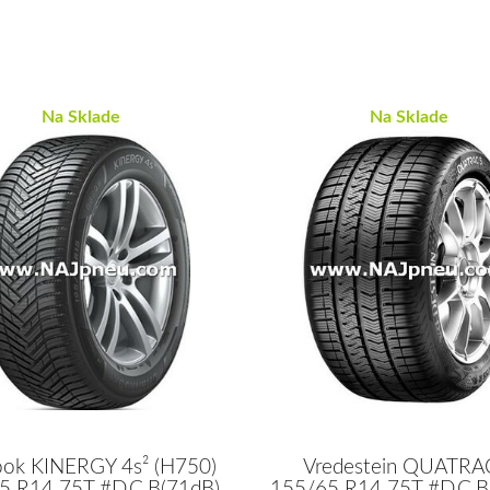
Na Sklade
Na Sklade
ok KINERGY 4s² (H750)
Vredestein QUATRA
5 R14 75T #D,C,B(71dB)
155/65 R14 75T #D,C,B