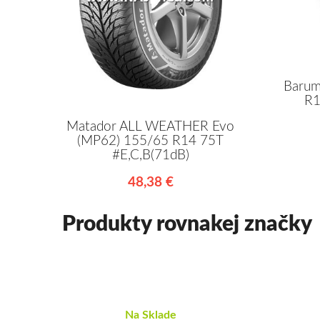
Barum
R1
Matador ALL WEATHER Evo
(MP62) 155/65 R14 75T
#E,C,B(71dB)
48,38 €
Produkty rovnakej značky
Na Sklade