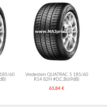
 185/60
Vredestein QUATRAC 5 185/60
dB)
R14 82H #D,C,B(69dB)
63,84 €