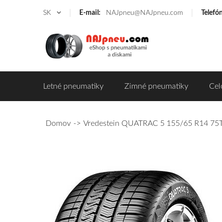
SK
E-mail:
NAJpneu@NAJpneu.com
Telefó
Letné pneumatiky
Zimné pneumatiky
Cel
Domov
Vredestein QUATRAC 5 155/65 R14 75T