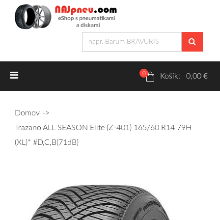
0
Letné pneumatiky
Košík: 0,00 €
Osobné/crossover + malé úžitkové
Domov
SUV/crossover + OFFRoad-ové
Trazano ALL SEASON Elite (Z-401) 165/60 R14 79H
Dodávkové + malé úžitkové
(XL)* #D,C,B(71dB)
Zimné pneumatiky
Osobné/crossover + malé úžitkové
SUV/crossover + OFFRoad-ové