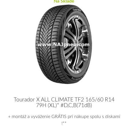
Na Sklade
Tourador X ALL CLIMATE TF2 165/60 R14
79H (XL)* #D,C,B(71dB)
+ montáž a vyváženie GRÁTIS pri nákupe spolu s diskami
!**