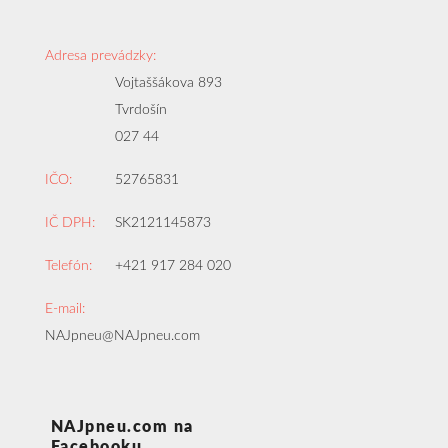
Adresa prevádzky:
Vojtaššákova 893
Tvrdošín
027 44
IČO:
52765831
IČ DPH:
SK2121145873
Telefón:
+421 917 284 020
E-mail:
NAJpneu@NAJpneu.com
NAJpneu.com na
Facebooku