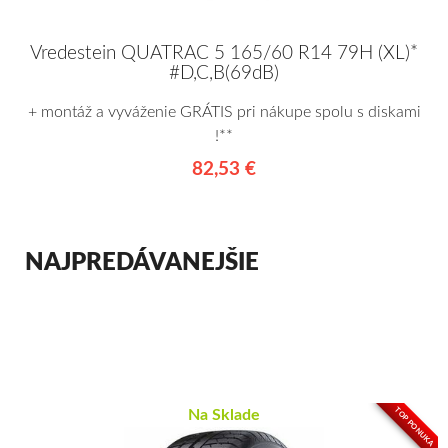
Vredestein QUATRAC 5 165/60 R14 79H (XL)*
#D,C,B(69dB)
+ montáž a vyváženie GRÁTIS pri nákupe spolu s diskami
!**
82,53 €
NAJPREDÁVANEJŠIE
TOP PONUKA
Na Sklade