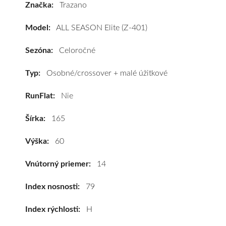
Značka:
Trazano
ALL
SEASON
Model:
ALL SEASON Elite (Z-401)
Elite
(Z-
Sezóna:
Celoročné
401)
165/60
Typ:
Osobné/crossover + malé úžitkové
R14
RunFlat:
Nie
79H
(XL)*
Šírka:
165
#D,C,B(71dB)
kúpite
Výška:
60
za
výhodnú
Vnútorný priemer:
14
cenu
a
Index nosnosti:
79
k
Index rýchlosti:
H
tomu
vám