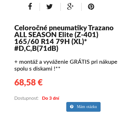
Celoročné pneumatiky Trazano
ALL SEASON Elite (Z-401)
165/60 R14 79H (XL)*
#D,C,B(71dB)
+ montáž a vyváženie GRÁTIS pri nákupe
spolu s diskami !**
68,58 €
68.58
Kvalitné
celoročné
pneumatiky
Dostupnosť:
Do 3 dní
pre
Mám otázku
osobné
vozidlo
Trazano