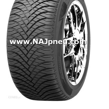
Dodávkové + malé úžitkové
Celoročné pneumatiky
Osobné/crossover + malé úžitkové
SUV/crossover + OFFRoad-ové
Dodávkové + malé úžitkové
Disky
Hliníkové / ALU disky / Elektróny
Plechové
Puklice na kolesá
Kontakt
Blog