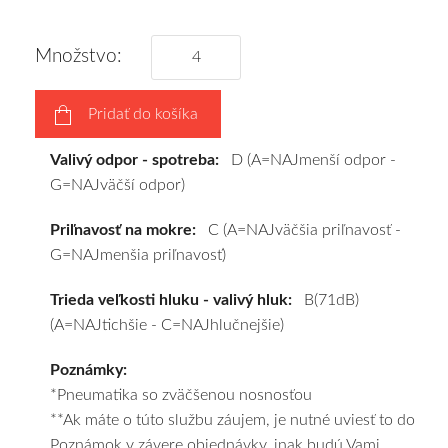
pneumatiky
obujeme
Množstvo:
na
disky
Pridať do košíka
podľa
vášho
Valivý odpor - spotreba:
D (A=NAJmenší odpor -
výberu
G=NAJväčší odpor)
a
pošleme
Priľnavosť na mokre:
C (A=NAJväčšia priľnavosť -
zadarmo.
G=NAJmenšia priľnavosť)
Trieda veľkosti hluku - valivý hluk:
B(71dB)
(A=NAJtichšie - C=NAJhlučnejšie)
Poznámky:
*Pneumatika so zväčšenou nosnosťou
**Ak máte o túto službu záujem, je nutné uviesť to do
Poznámok v závere objednávky, inak budú Vami