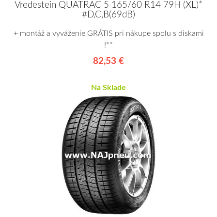
Vredestein QUATRAC 5 165/60 R14 79H (XL)*
#D,C,B(69dB)
+ montáž a vyváženie GRÁTIS pri nákupe spolu s diskami
!**
82,53 €
Na Sklade