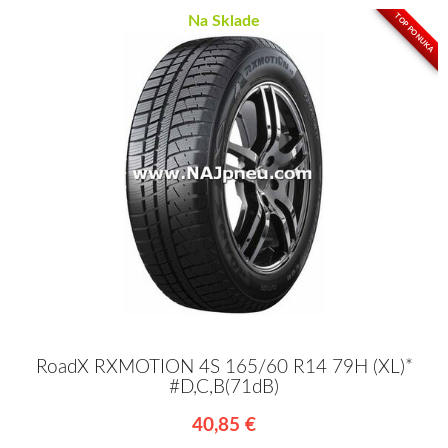
TOP PONUKA
Na Sklade
RoadX RXMOTION 4S 165/60 R14 79H (XL)*
#D,C,B(71dB)
40,85 €