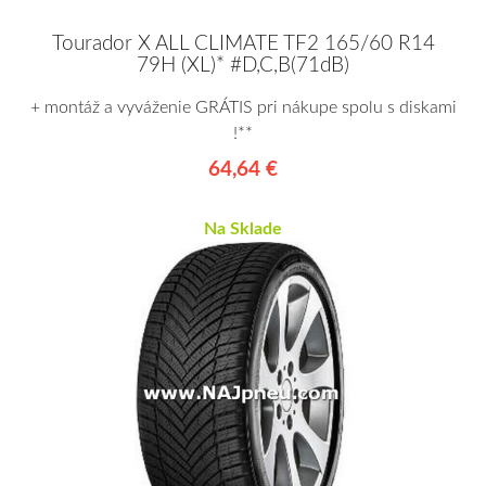
Tourador X ALL CLIMATE TF2 165/60 R14
79H (XL)* #D,C,B(71dB)
+ montáž a vyváženie GRÁTIS pri nákupe spolu s diskami
!**
64,64 €
Na Sklade