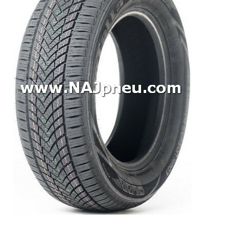
Dodávkové + malé úžitkové
Celoročné pneumatiky
Osobné/crossover + malé úžitkové
SUV/crossover + OFFRoad-ové
Dodávkové + malé úžitkové
Disky
Hliníkové / ALU disky / Elektróny
Plechové
Puklice na kolesá
Kontakt
Blog