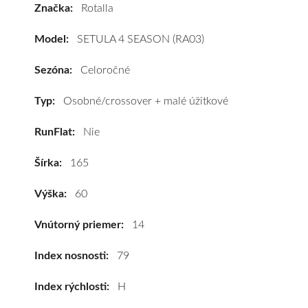
Značka:
Rotalla
SETULA
4
Model:
SETULA 4 SEASON (RA03)
SEASON
(RA03)
Sezóna:
Celoročné
165/60
R14
Typ:
Osobné/crossover + malé úžitkové
79H
RunFlat:
Nie
(XL)*
#D,C,B(71dB)
Šírka:
165
kúpite
za
Výška:
60
výhodnú
cenu
Vnútorný priemer:
14
a
k
Index nosnosti:
79
tomu
Index rýchlosti:
H
vám
pneumatiky