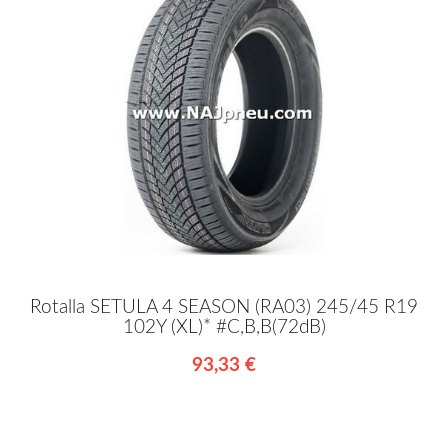
Rotalla SETULA 4 SEASON (RA03) 245/45 R19
102Y (XL)* #C,B,B(72dB)
93,33 €