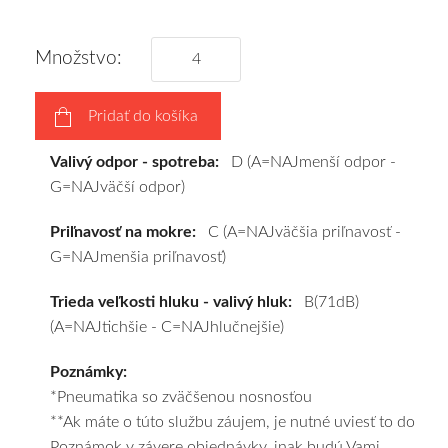
obujeme
na
Množstvo:
disky
podľa
Pridať do košíka
vášho
výberu
Valivý odpor - spotreba:
D (A=NAJmenší odpor -
a
G=NAJväčší odpor)
pošleme
zadarmo.
Priľnavosť na mokre:
C (A=NAJväčšia priľnavosť -
G=NAJmenšia priľnavosť)
Trieda veľkosti hluku - valivý hluk:
B(71dB)
(A=NAJtichšie - C=NAJhlučnejšie)
Poznámky:
*Pneumatika so zväčšenou nosnosťou
**Ak máte o túto službu záujem, je nutné uviesť to do
Poznámok v závere objednávky, inak budú Vami