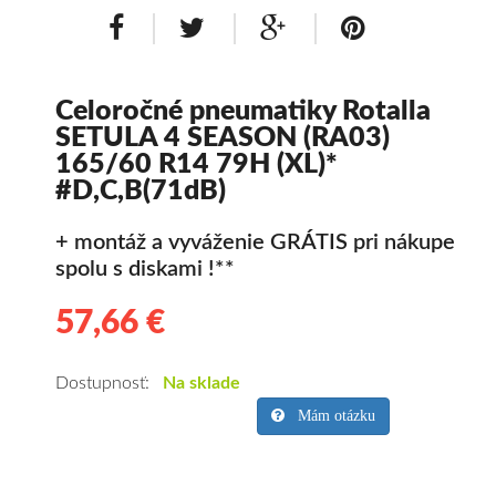
Celoročné pneumatiky Rotalla
SETULA 4 SEASON (RA03)
165/60 R14 79H (XL)*
#D,C,B(71dB)
+ montáž a vyváženie GRÁTIS pri nákupe
spolu s diskami !**
57,66 €
57.66
Kvalitné
celoročné
pneumatiky
Dostupnosť:
Na sklade
pre
Mám otázku
osobné
vozidlo
Rotalla