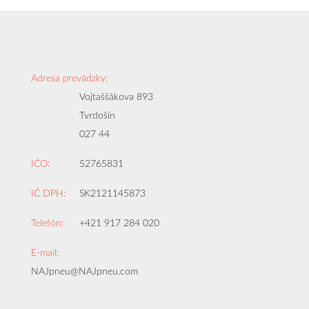
Adresa prevádzky:
Vojtaššákova 893
Tvrdošín
027 44
IČO:
52765831
IČ DPH:
SK2121145873
Telefón:
+421 917 284 020
E-mail:
NAJpneu@NAJpneu.com