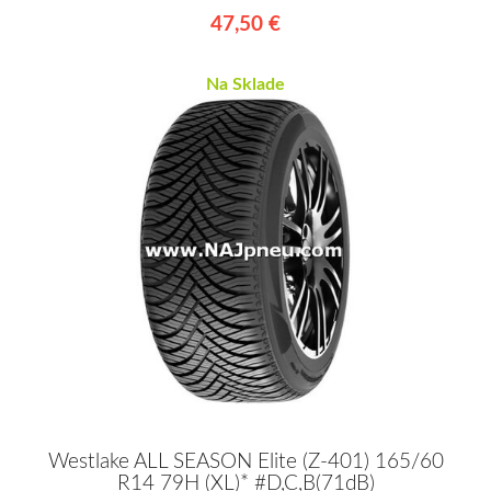
47,50 €
Na Sklade
Westlake ALL SEASON Elite (Z-401) 165/60
R14 79H (XL)* #D,C,B(71dB)