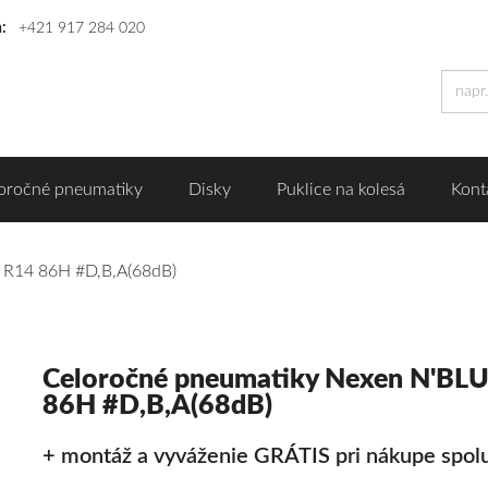
n:
+421 917 284 020
oročné pneumatiky
Disky
Puklice na kolesá
Kont
 R14 86H #D,B,A(68dB)
Celoročné pneumatiky Nexen N'BL
86H #D,B,A(68dB)
+ montáž a vyváženie GRÁTIS pri nákupe spolu