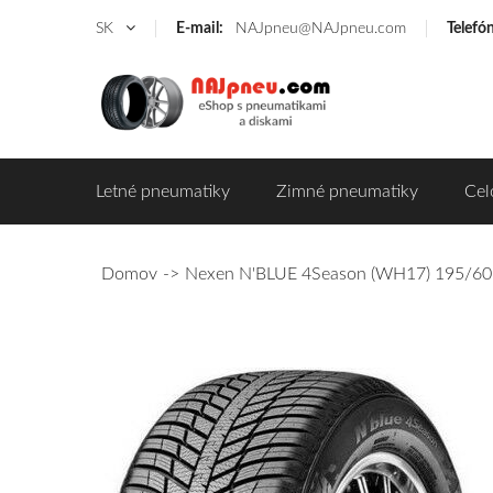
SK
E-mail:
NAJpneu@NAJpneu.com
Telefó
Letné pneumatiky
Zimné pneumatiky
Cel
Domov
Nexen N'BLUE 4Season (WH17) 195/60