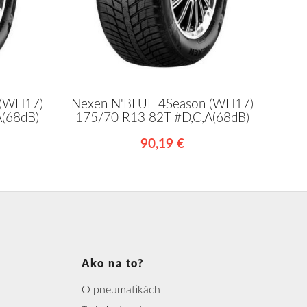
 (WH17)
Nexen N'BLUE 4Season (WH17)
A(68dB)
175/70 R13 82T #D,C,A(68dB)
90,19 €
Ako na to?
O pneumatikách