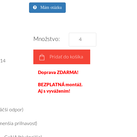
Mám otázku
Množstvo:
Pridať do košíka
14
Doprava ZDARMA!
BEZPLATNÁ montáž.
Aj s vyvážením!
čší odpor)
enšia priľnavosť)