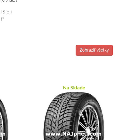
IS pri
!*
Zobraziť všetky
Na Sklade