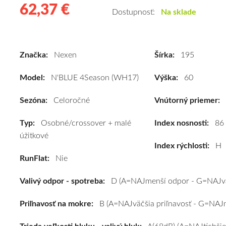
62,37 €
62.37
Kvalitné
Dostupnosť:
Na sklade
celoročné
pneumatiky
pre
Značka:
Nexen
Šírka:
195
osobné
vozidlo
Model:
N'BLUE 4Season (WH17)
Výška:
60
Nexen
N'BLUE
Sezóna:
Celoročné
Vnútorný priemer:
4Season
Typ:
Osobné/crossover + malé
(WH17)
Index nosnosti:
86
úžitkové
195/60
Index rýchlosti:
H
R14
RunFlat:
Nie
86H
#D,B,A(68dB)
Valivý odpor - spotreba:
D (A=NAJmenší odpor - G=NAJvä
kúpite
za
Priľnavosť na mokre:
B (A=NAJväčšia priľnavosť - G=NAJm
výhodnú
cenu