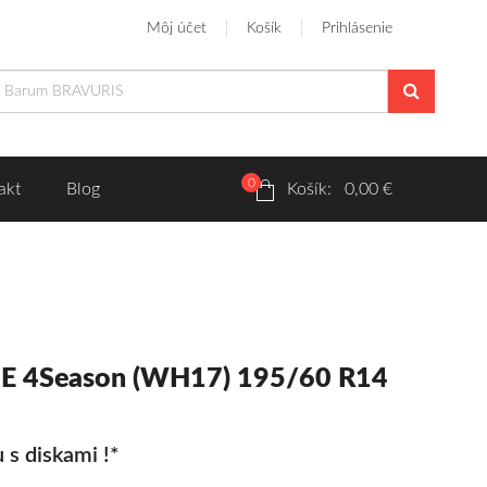
Môj účet
Košík
Prihlásenie
0
akt
Blog
Košík: 0,00 €
UE 4Season (WH17) 195/60 R14
 s diskami !*