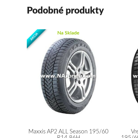
Podobné produkty
Na Sklade
AKCIA
Maxxis AP2 ALL Season 195/60
Vr
R14 86H
195/6