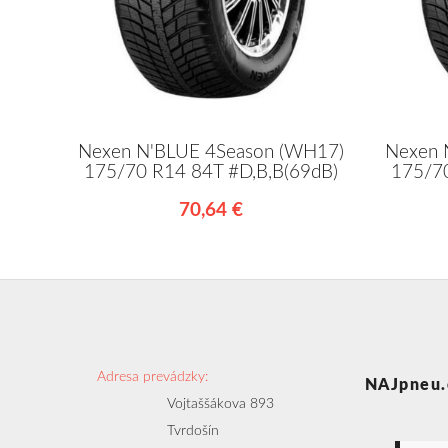
Nexen N'BLUE 4Season (WH17)
Nexen 
175/70 R14 84T #D,B,B(69dB)
175/70
70,64 €
Adresa prevádzky:
NAJpneu.
Vojtaššákova 893
Tvrdošín