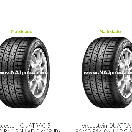
Na Sklade
Na Sklade
edestein QUATRAC 5
Vredestein QUATRA
0 R14 86H #D,C,A(69dB)
195/60 R14 86H #D,C,A