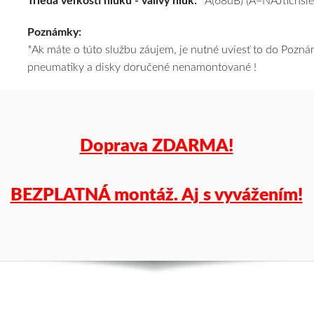
Trieda veľkosti hluku - valivý hluk:
A(68dB) (A=NAJtichšie
a
Poznámky:
k
*Ak máte o túto službu záujem, je nutné uviesť to do Poz
tomu
pneumatiky a disky doručené nenamontované !
vám
pneumatiky
obujeme
na
disky
Doprava ZDARMA!
podľa
vášho
výberu
BEZPLATNÁ montáž. Aj s vyvážením!
a
pošleme
zadarmo.