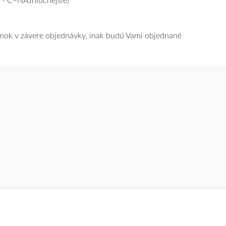
 - C=NAJhlučnejšie)
námok v závere objednávky, inak budú Vami objednané