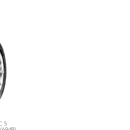
C 5
(69dB)