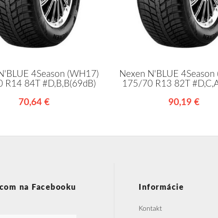
N'BLUE 4Season (WH17)
Nexen N'BLUE 4Season
 R14 84T #D,B,B(69dB)
175/70 R13 82T #D,C,
70,64 €
90,19 €
com na Facebooku
Informácie
Kontakt