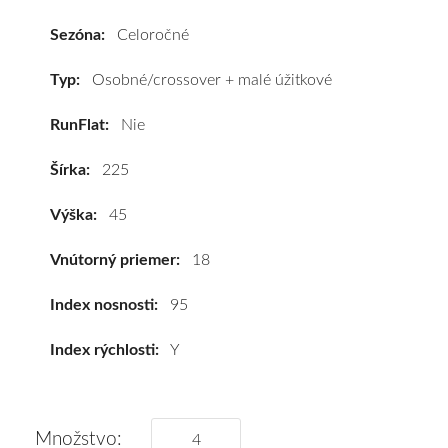
401)
225/45
Sezóna:
Celoročné
R18
95Y
Typ:
Osobné/crossover + malé úžitkové
(XL)*
RunFlat:
Nie
#C,B,B(72dB)
kúpite
Šírka:
225
za
výhodnú
Výška:
45
cenu
a
Vnútorný priemer:
18
k
tomu
Index nosnosti:
95
vám
Index rýchlosti:
Y
pneumatiky
obujeme
na
disky
Množstvo: