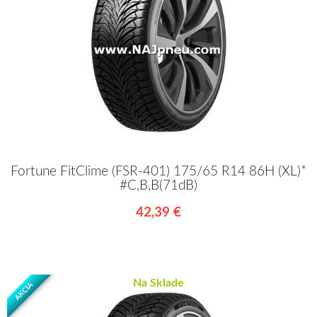
Fortune FitClime (FSR-401) 175/65 R14 86H (XL)*
#C,B,B(71dB)
42,39 €
Na Sklade
AKCIA