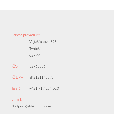
Adresa prevádzky:
Vojtaššákova 893
Tvrdošín
027 44
IČO:
52765831
IČ DPH:
SK2121145873
Telefón:
+421 917 284 020
E-mail:
NAJpneu@NAJpneu.com