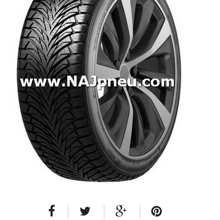
Dodávkové + malé úžitkové
Celoročné pneumatiky
Osobné/crossover + malé úžitkové
SUV/crossover + OFFRoad-ové
Dodávkové + malé úžitkové
Disky
Hliníkové / ALU disky / Elektróny
Plechové
Puklice na kolesá
Kontakt
Blog