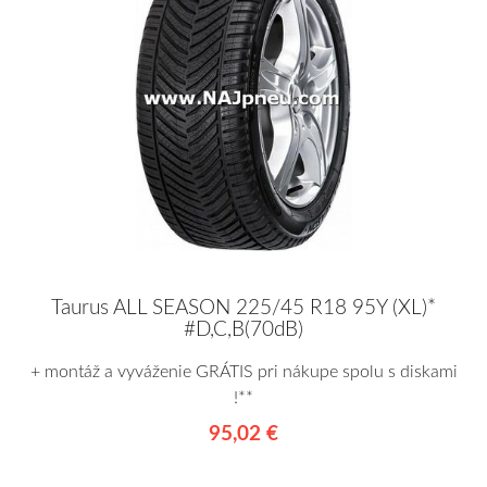
Taurus ALL SEASON 225/45 R18 95Y (XL)*
#D,C,B(70dB)
+ montáž a vyváženie GRÁTIS pri nákupe spolu s diskami
!**
95,02 €