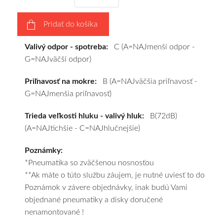
podľa
vášho
Pridať do košíka
výberu
a
Valivý odpor - spotreba:
C (A=NAJmenší odpor -
pošleme
G=NAJväčší odpor)
zadarmo.
Priľnavosť na mokre:
B (A=NAJväčšia priľnavosť -
G=NAJmenšia priľnavosť)
Trieda veľkosti hluku - valivý hluk:
B(72dB)
(A=NAJtichšie - C=NAJhlučnejšie)
Poznámky:
*Pneumatika so zväčšenou nosnosťou
**Ak máte o túto službu záujem, je nutné uviesť to do
Poznámok v závere objednávky, inak budú Vami
objednané pneumatiky a disky doručené
nenamontované !