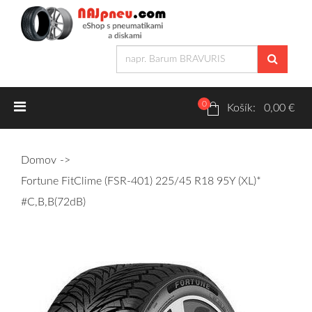
0
Letné pneumatiky
Košík: 0,00 €
Osobné/crossover + malé úžitkové
Domov
SUV/crossover + OFFRoad-ové
Fortune FitClime (FSR-401) 225/45 R18 95Y (XL)*
Dodávkové + malé úžitkové
#C,B,B(72dB)
Zimné pneumatiky
Osobné/crossover + malé úžitkové
SUV/crossover + OFFRoad-ové