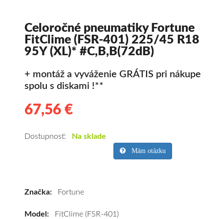
Celoročné pneumatiky Fortune
FitClime (FSR-401) 225/45 R18
95Y (XL)* #C,B,B(72dB)
+ montáž a vyváženie GRÁTIS pri nákupe
spolu s diskami !**
67,56 €
67.56
Kvalitné
celoročné
pneumatiky
Dostupnosť:
Na sklade
pre
Mám otázku
osobné
vozidlo
Fortune
Značka:
Fortune
FitClime
(FSR-
Model:
FitClime (FSR-401)