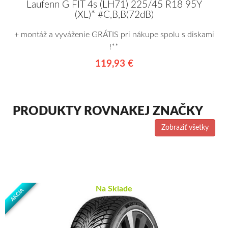
Laufenn G FIT 4s (LH71) 225/45 R18 95Y
(XL)* #C,B,B(72dB)
+ montáž a vyváženie GRÁTIS pri nákupe spolu s diskami
!**
119,93 €
PRODUKTY ROVNAKEJ ZNAČKY
Zobraziť všetky
Na Sklade
AKCIA