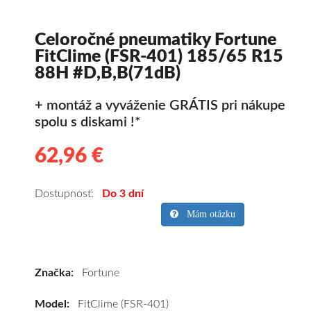
Celoročné pneumatiky Fortune
FitClime (FSR-401) 185/65 R15
88H #D,B,B(71dB)
+ montáž a vyváženie GRÁTIS pri nákupe
spolu s diskami !*
62,96 €
62.96
Kvalitné
celoročné
pneumatiky
Dostupnosť:
Do 3 dní
pre
Mám otázku
osobné
vozidlo
Fortune
Značka:
Fortune
FitClime
(FSR-
Model:
FitClime (FSR-401)