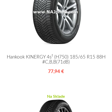
Hankook KINERGY 4s² (H750) 185/65 R15 88H
#C,B,B(71dB)
77,94 €
Na Sklade