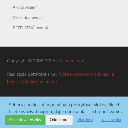
Ako zaplatím?
Ako s dopravou?
BEZPLATNÁ montáž
Copyright © 2008-2026
NAJpneu.com
Realizácia SoftPoint s.r.o.
Tvorba webových aplikácií a
biznis softvérov na mieru
Súbory cookies nám pomáhajú poskytovať služby. Ak ich
chcete využívať naplno, dajte nám súhlas s ich používaním.
Akceptovať všetky
Odmietnuť
Viac info
Nastavenia