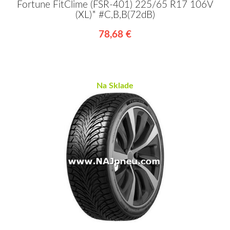
Fortune FitClime (FSR-401) 225/65 R17 106V
(XL)* #C,B,B(72dB)
78,68 €
Na Sklade