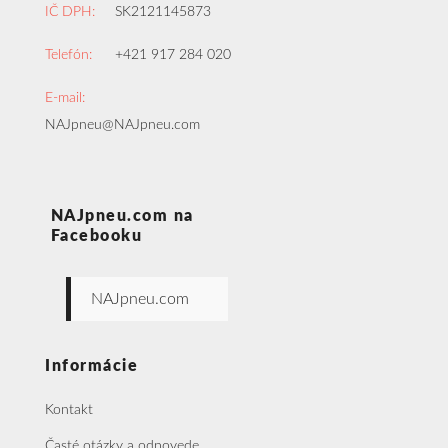
IČ DPH:
SK2121145873
Telefón:
+421 917 284 020
E-mail:
NAJpneu@NAJpneu.com
NAJpneu.com na
Facebooku
NAJpneu.com
Informácie
Kontakt
Časté otázky a odpovede