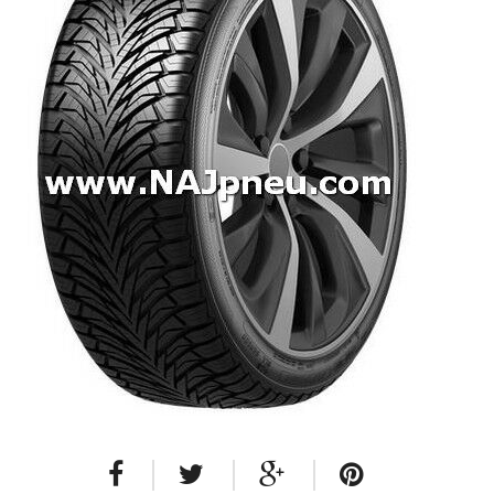
Dodávkové + malé úžitkové
Celoročné pneumatiky
Osobné/crossover + malé úžitkové
SUV/crossover + OFFRoad-ové
Dodávkové + malé úžitkové
Disky
Hliníkové / ALU disky / Elektróny
Plechové
Puklice na kolesá
Kontakt
Blog