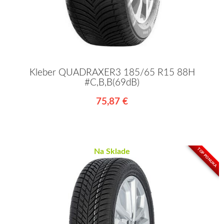
Kleber QUADRAXER3 185/65 R15 88H
#C,B,B(69dB)
75,87 €
TOP PONUKA
Na Sklade