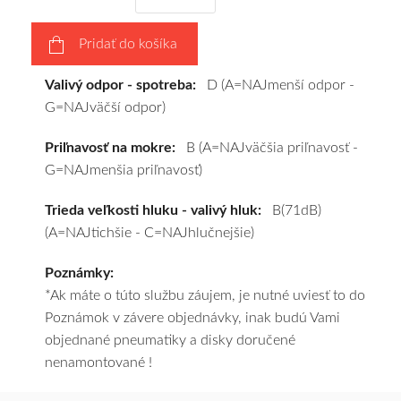
vášho
výberu
Pridať do košíka
a
pošleme
Valivý odpor - spotreba:
D (A=NAJmenší odpor -
zadarmo.
G=NAJväčší odpor)
Priľnavosť na mokre:
B (A=NAJväčšia priľnavosť -
G=NAJmenšia priľnavosť)
Trieda veľkosti hluku - valivý hluk:
B(71dB)
(A=NAJtichšie - C=NAJhlučnejšie)
Poznámky:
*Ak máte o túto službu záujem, je nutné uviesť to do
Poznámok v závere objednávky, inak budú Vami
objednané pneumatiky a disky doručené
nenamontované !