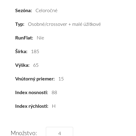
401)
185/65
Sezóna:
Celoročné
R15
88H
Typ:
Osobné/crossover + malé úžitkové
#D,B,B(71dB)
RunFlat:
Nie
kúpite
za
Šírka:
185
výhodnú
cenu
Výška:
65
a
k
Vnútorný priemer:
15
tomu
vám
Index nosnosti:
88
pneumatiky
Index rýchlosti:
H
obujeme
na
disky
podľa
Množstvo: