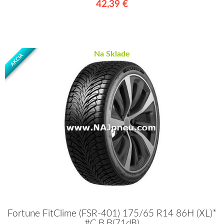
42,39 €
Na Sklade
AKCIA
Fortune FitClime (FSR-401) 175/65 R14 86H (XL)*
#C,B,B(71dB)