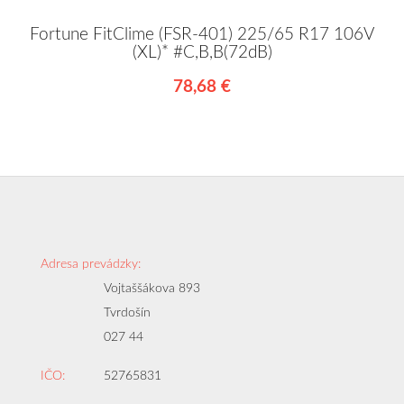
Fortune FitClime (FSR-401) 225/65 R17 106V
(XL)* #C,B,B(72dB)
78,68 €
Adresa prevádzky:
Vojtaššákova 893
Tvrdošín
027 44
IČO:
52765831