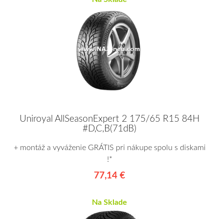
Uniroyal AllSeasonExpert 2 175/65 R15 84H
#D,C,B(71dB)
+ montáž a vyváženie GRÁTIS pri nákupe spolu s diskami
!*
77,14 €
Na Sklade