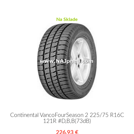
Na Sklade
Continental VancoFourSeason 2 225/75 R16C
121R #D,B,B(73dB)
226,93 €