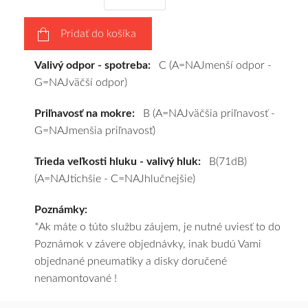
a
pošleme
Pridať do košíka
zadarmo.
Valivý odpor - spotreba:
C (A=NAJmenší odpor -
G=NAJväčší odpor)
Priľnavosť na mokre:
B (A=NAJväčšia priľnavosť -
G=NAJmenšia priľnavosť)
Trieda veľkosti hluku - valivý hluk:
B(71dB)
(A=NAJtichšie - C=NAJhlučnejšie)
Poznámky:
*Ak máte o túto službu záujem, je nutné uviesť to do
Poznámok v závere objednávky, inak budú Vami
objednané pneumatiky a disky doručené
nenamontované !