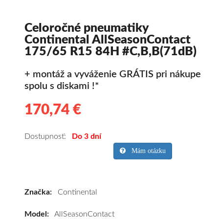
Celoročné pneumatiky
Continental AllSeasonContact
175/65 R15 84H #C,B,B(71dB)
+ montáž a vyváženie GRÁTIS pri nákupe
spolu s diskami !*
170,74 €
170.74
Kvalitné
celoročné
pneumatiky
Dostupnosť:
Do 3 dní
pre
Mám otázku
osobné
vozidlo
Continental
Značka:
Continental
AllSeasonContact
175/65
Model:
AllSeasonContact