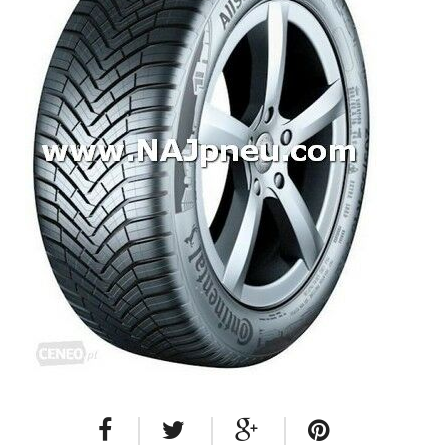
Dodávkové + malé úžitkové
Celoročné pneumatiky
Osobné/crossover + malé úžitkové
SUV/crossover + OFFRoad-ové
Dodávkové + malé úžitkové
Disky
Hliníkové / ALU disky / Elektróny
Plechové
Puklice na kolesá
Kontakt
Blog