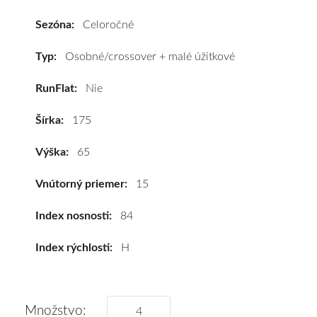
R15
84H
Sezóna:
Celoročné
#C,B,B(71dB)
kúpite
Typ:
Osobné/crossover + malé úžitkové
za
RunFlat:
Nie
výhodnú
cenu
Šírka:
175
a
k
Výška:
65
tomu
vám
Vnútorný priemer:
15
pneumatiky
obujeme
Index nosnosti:
84
na
Index rýchlosti:
H
disky
podľa
vášho
výberu
Množstvo: