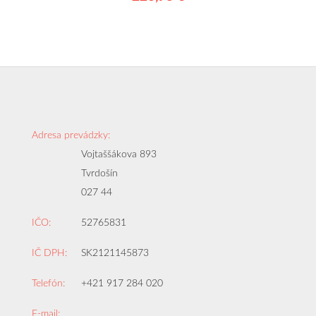
Adresa prevádzky:
Vojtaššákova 893
Tvrdošín
027 44
IČO:
52765831
IČ DPH:
SK2121145873
Telefón:
+421 917 284 020
E-mail: