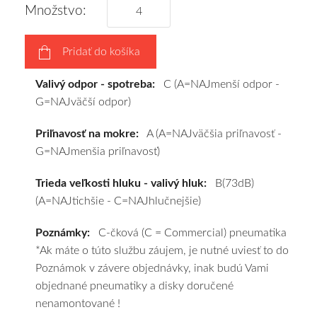
disky
Množstvo:
podľa
vášho
Pridať do košíka
výberu
a
Valivý odpor - spotreba:
C (A=NAJmenší odpor -
pošleme
G=NAJväčší odpor)
zadarmo.
Priľnavosť na mokre:
A (A=NAJväčšia priľnavosť -
G=NAJmenšia priľnavosť)
Trieda veľkosti hluku - valivý hluk:
B(73dB)
(A=NAJtichšie - C=NAJhlučnejšie)
Poznámky:
C-čková (C = Commercial) pneumatika
*Ak máte o túto službu záujem, je nutné uviesť to do
Poznámok v závere objednávky, inak budú Vami
objednané pneumatiky a disky doručené
nenamontované !