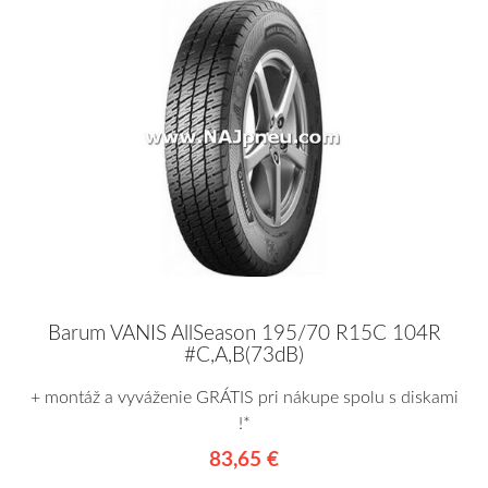
Barum VANIS AllSeason 195/70 R15C 104R
#C,A,B(73dB)
+ montáž a vyváženie GRÁTIS pri nákupe spolu s diskami
!*
83,65 €