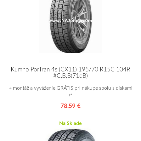
Kumho PorTran 4s (CX11) 195/70 R15C 104R
#C,B,B(71dB)
+ montáž a vyváženie GRÁTIS pri nákupe spolu s diskami
!*
78,59 €
Na Sklade