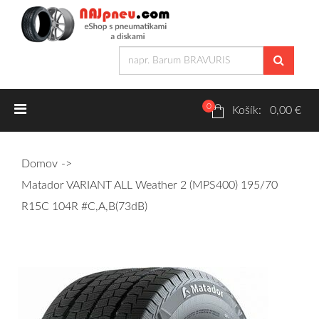
0
Letné pneumatiky
Košík: 0,00 €
Osobné/crossover + malé úžitkové
Domov
SUV/crossover + OFFRoad-ové
Matador VARIANT ALL Weather 2 (MPS400) 195/70
Dodávkové + malé úžitkové
R15C 104R #C,A,B(73dB)
Zimné pneumatiky
Osobné/crossover + malé úžitkové
SUV/crossover + OFFRoad-ové