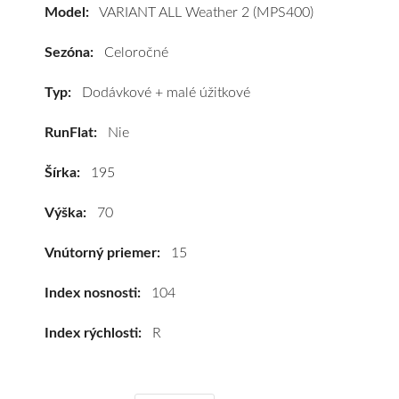
Weather
Model:
VARIANT ALL Weather 2 (MPS400)
2
(MPS400)
Sezóna:
Celoročné
195/70
R15C
Typ:
Dodávkové + malé úžitkové
104R
RunFlat:
Nie
#C,A,B(73dB)
kúpite
Šírka:
195
za
výhodnú
Výška:
70
cenu
a
Vnútorný priemer:
15
k
tomu
Index nosnosti:
104
vám
Index rýchlosti:
R
pneumatiky
obujeme
na