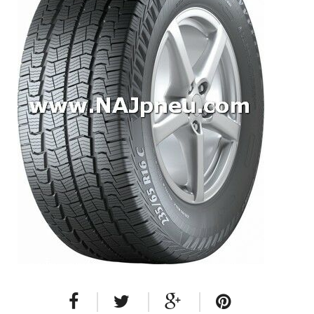
Dodávkové + malé úžitkové
Celoročné pneumatiky
Osobné/crossover + malé úžitkové
SUV/crossover + OFFRoad-ové
Dodávkové + malé úžitkové
Disky
Hliníkové / ALU disky / Elektróny
Plechové
Puklice na kolesá
Kontakt
Blog