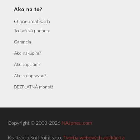
Ako na to?
O pneumatikách
Technická podpora
Garancia
Ako nakúpim?
Ako zaplatím?
Ako s dopravou?
BEZPLATNÁ montáž
Copyright © 2008-2026
NAJpneu.com
Realizácia SoftPoint s.r.o.
Tvorba webových aplikácií a