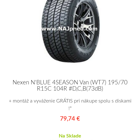
Nexen N'BLUE 4SEASON Van (WT7) 195/70
R15C 104R #D,C,B(73dB)
+ montáž a vyváženie GRÁTIS pri nákupe spolu s diskami
!*
79,74 €
Na Sklade