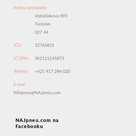
Adresa prevádzky:
Vojtaššákova 893
Tvrdošín
027 44
IČO:
52765831
IČ DPH:
SK2121145873
Telefón:
+421 917 284 020
E-mail:
NAJpneu@NAJpneu.com
NAJpneu.com na
Facebooku