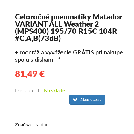
Celoročné pneumatiky Matador
VARIANT ALL Weather 2
(MPS400) 195/70 R15C 104R
#C,A,B(73dB)
+ montáž a vyváženie GRÁTIS pri nákupe
spolu s diskami !*
81,49 €
81.49
Kvalitné
celoročné
pneumatiky
Dostupnosť:
Na sklade
pre
Mám otázku
dodávku
Matador
VARIANT
Značka:
Matador
ALL