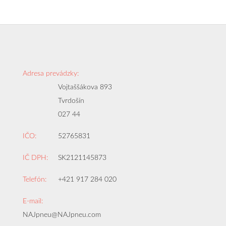
Adresa prevádzky:
Vojtaššákova 893
Tvrdošín
027 44
IČO:
52765831
IČ DPH:
SK2121145873
Telefón:
+421 917 284 020
E-mail:
NAJpneu@NAJpneu.com