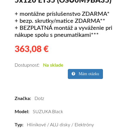
5x120 ET35 (OSU0M9BA35)
+ montážne príslušenstvo ZDARMA*
+ bezp. skrutky/matice ZDARMA**
+ BEZPLATNÁ montáž a vyváženie pri
nákupe spolu s pneumatikami***
363,08 €
363.08
Hliníkové
disky
Dotz
Dostupnosť:
Na sklade
SUZUKA
Mám otázku
Black
9x20
5x120
Značka:
Dotz
ET35
(OSU0M9BA35)
Model:
SUZUKA Black
kúpite
za
Typ:
Hliníkové / ALU disky / Elektróny
výhodnú