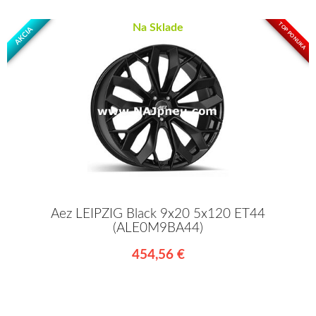
TOP PONUKA
Na Sklade
AKCIA
Aez LEIPZIG Black 9x20 5x120 ET44
(ALE0M9BA44)
454,56 €