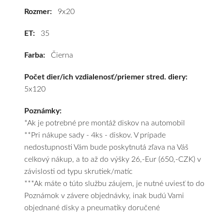
cenu
Rozmer:
9x20
a
ET:
35
k
tomu
Farba:
Čierna
vám
obujeme
Počet dier/ich vzdialenosť/priemer stred. diery:
pneumatiky
5x120
podľa
vášho
Poznámky:
výberu
*Ak je potrebné pre montáž diskov na automobil
a
**Pri nákupe sady - 4ks - diskov. V prípade
pošleme
nedostupnosti Vám bude poskytnutá zľava na Váš
zadarmo.
celkový nákup, a to až do výšky 26,-Eur (650,-CZK) v
závislosti od typu skrutiek/matíc
***Ak máte o túto službu záujem, je nutné uviesť to do
Poznámok v závere objednávky, inak budú Vami
objednané disky a pneumatiky doručené