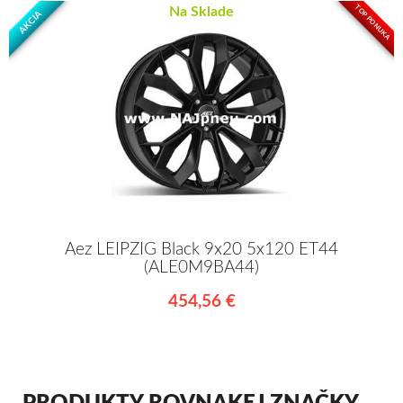
TOP PONUKA
Na Sklade
AKCIA
Aez LEIPZIG Black 9x20 5x120 ET44
(ALE0M9BA44)
454,56 €