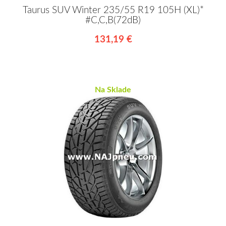
Taurus SUV Winter 235/55 R19 105H (XL)*
#C,C,B(72dB)
131,19 €
Na Sklade