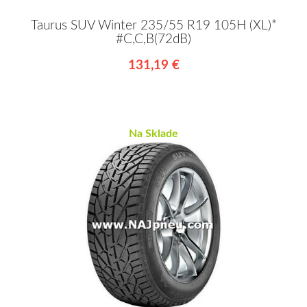
Taurus SUV Winter 235/55 R19 105H (XL)*
#C,C,B(72dB)
131,19 €
Na Sklade