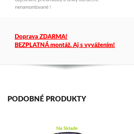
nenamontované !
Doprava ZDARMA!
BEZPLATNÁ montáž. Aj s vyvážením!
PODOBNÉ PRODUKTY
Na Sklade