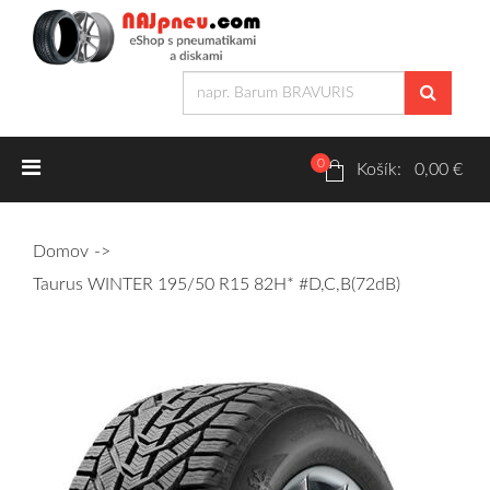
0
Letné pneumatiky
Košík: 0,00 €
Osobné/crossover + malé úžitkové
Domov
SUV/crossover + OFFRoad-ové
Taurus WINTER 195/50 R15 82H* #D,C,B(72dB)
Dodávkové + malé úžitkové
Zimné pneumatiky
Osobné/crossover + malé úžitkové
SUV/crossover + OFFRoad-ové