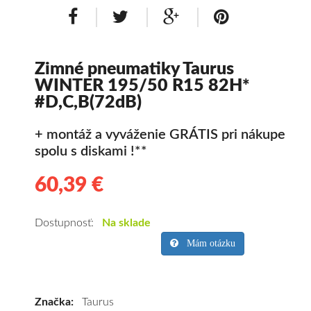
Zimné pneumatiky Taurus
WINTER 195/50 R15 82H*
#D,C,B(72dB)
+ montáž a vyváženie GRÁTIS pri nákupe
spolu s diskami !**
60,39 €
60.39
Kvalitné
zimné
pneumatiky
Dostupnosť:
Na sklade
pre
Mám otázku
osobné
vozidlo
Taurus
Značka:
Taurus
WINTER