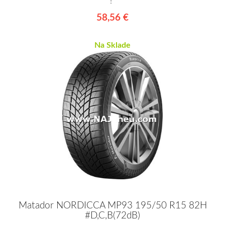
!*
58,56 €
Na Sklade
Matador NORDICCA MP93 195/50 R15 82H
#D,C,B(72dB)