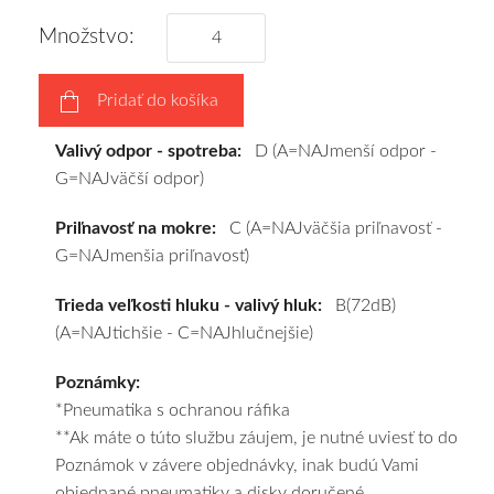
výberu
Množstvo:
a
pošleme
Pridať do košíka
zadarmo.
Valivý odpor - spotreba:
D (A=NAJmenší odpor -
G=NAJväčší odpor)
Priľnavosť na mokre:
C (A=NAJväčšia priľnavosť -
G=NAJmenšia priľnavosť)
Trieda veľkosti hluku - valivý hluk:
B(72dB)
(A=NAJtichšie - C=NAJhlučnejšie)
Poznámky:
*Pneumatika s ochranou ráfika
**Ak máte o túto službu záujem, je nutné uviesť to do
Poznámok v závere objednávky, inak budú Vami
objednané pneumatiky a disky doručené