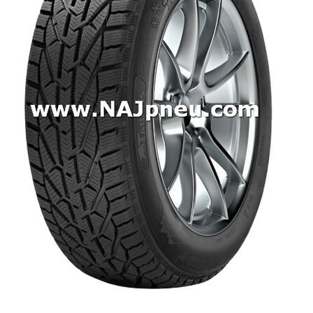
Dodávkové + malé úžitkové
Celoročné pneumatiky
Osobné/crossover + malé úžitkové
SUV/crossover + OFFRoad-ové
Dodávkové + malé úžitkové
Disky
Hliníkové / ALU disky / Elektróny
Plechové
Puklice na kolesá
Kontakt
Blog