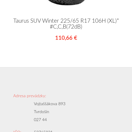
Taurus SUV Winter 225/65 R17 106H (XL)*
#C,C,B(72dB)
110,66 €
Adresa prevádzky:
Vojtaššákova 893
Tvrdošín
027 44