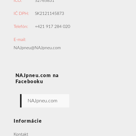
IČO:
52765831
IČ DPH:
SK2121145873
Telefón:
+421 917 284 020
E-mail:
NAJpneu@NAJpneu.com
NAJpneu.com na
Facebooku
NAJpneu.com
Informácie
Kontakt