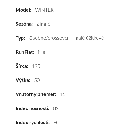
195/50
Model:
WINTER
R15
82H*
Sezóna:
Zimné
#D,C,B(72dB)
kúpite
Typ:
Osobné/crossover + malé úžitkové
za
RunFlat:
Nie
výhodnú
cenu
Šírka:
195
a
k
Výška:
50
tomu
vám
Vnútorný priemer:
15
pneumatiky
obujeme
Index nosnosti:
82
na
Index rýchlosti:
H
disky
podľa
vášho