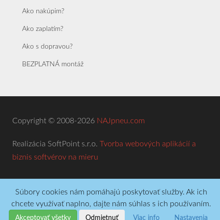
Ako nakúpim?
Ako zaplatím?
Ako s dopravou?
BEZPLATNÁ montáž
Copyright © 2008-2026
NAJpneu.com
Realizácia SoftPoint s.r.o.
Tvorba webových aplikácií a
biznis softvérov na mieru
Súbory cookies nám pomáhajú poskytovať služby. Ak ich
chcete využívať naplno, dajte nám súhlas s ich používaním.
Akceptovať všetky
Odmietnuť
Viac info
Nastavenia