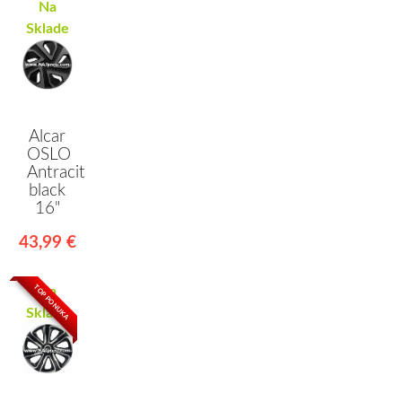
Na
Sklade
Alcar
OSLO
Antracit
black
16"
43,99 €
TOP PONUKA
Na
Sklade