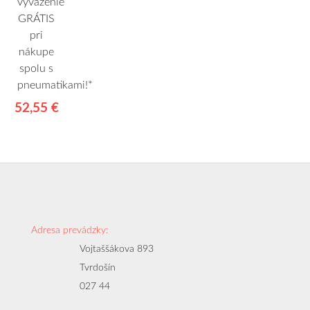
vyváženie
GRÁTIS
pri
nákupe
spolu s
pneumatikami!*
52,55 €
Adresa prevádzky:
Vojtaššákova 893
Tvrdošín
027 44