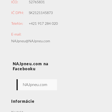
IČO:
52765831
IČ DPH:
SK2121145873
Telefón:
+421 917 284 020
E-mail:
NAJpneu@NAJpneu.com
NAJpneu.com na
Facebooku
NAJpneu.com
Informácie