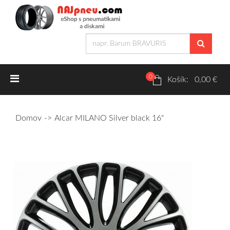
0
Letné pneumatiky
Košík: 0,00 €
Osobné/crossover + malé úžitkové
Domov
Alcar MILANO Silver black 16"
SUV/crossover + OFFRoad-ové
Dodávkové + malé úžitkové
Zimné pneumatiky
Osobné/crossover + malé úžitkové
SUV/crossover + OFFRoad-ové