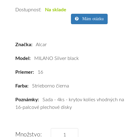
na
kolesá
Dostupnosť:
Na sklade
Alcar
Mám otázku
MILANO
Silver
black
Značka:
Alcar
16"
Model:
MILANO Silver black
Priemer:
16
Farba:
Strieborno čierna
Poznámky:
Sada - 4ks - krytov kolies vhodných na
16-palcové plechové disky
Množstvo: