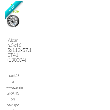
Na
AKCIA
Sklade
Alcar
6.5x16
5x112x57.1
ET41
(130004)
+
montáž
a
vyváženie
GRÁTIS
pri
nákupe