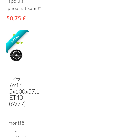
spolu s
pneumatikami!*
50,75 €
Na
AKCIA
Sklade
Kfz
6x16
5x100x57.1
ET40
(6977)
+
montáž
a