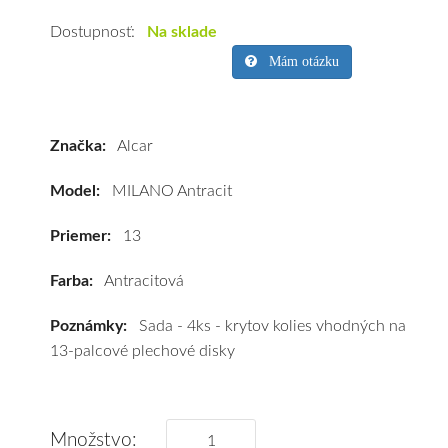
na
kolesá
Dostupnosť:
Na sklade
Alcar
Mám otázku
MILANO
Antracit
13"
Značka:
Alcar
Model:
MILANO Antracit
Priemer:
13
Farba:
Antracitová
Poznámky:
Sada - 4ks - krytov kolies vhodných na
13-palcové plechové disky
Množstvo: