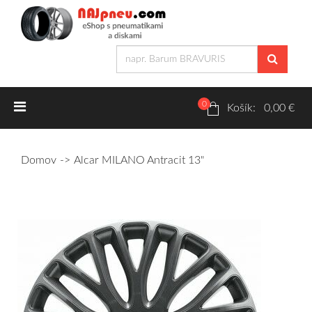
0
Letné pneumatiky
Košík: 0,00 €
Osobné/crossover + malé úžitkové
Domov
Alcar MILANO Antracit 13"
SUV/crossover + OFFRoad-ové
Dodávkové + malé úžitkové
Zimné pneumatiky
Osobné/crossover + malé úžitkové
SUV/crossover + OFFRoad-ové