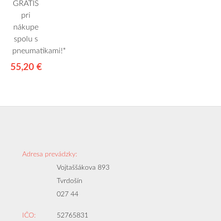
GRÁTIS
pri
nákupe
spolu s
pneumatikami!*
55,20 €
Adresa prevádzky:
Vojtaššákova 893
Tvrdošín
027 44
IČO:
52765831