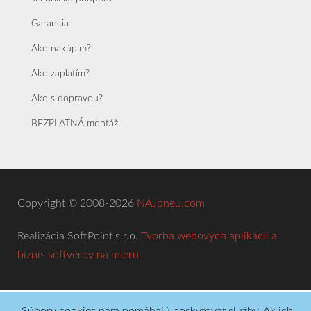
Garancia
Ako nakúpim?
Ako zaplatím?
Ako s dopravou?
BEZPLATNÁ montáž
Copyright © 2008-2026
NAJpneu.com
Realizácia SoftPoint s.r.o.
Tvorba webových aplikácií a
biznis softvérov na mieru