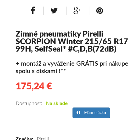
Zimné pneumatiky Pirelli
SCORPION Winter 215/65 R17
99H, SelfSeal* #C,D,B(72dB)
+ montáž a vyváženie GRÁTIS pri nákupe
spolu s diskami !**
175,24 €
175.24
Kvalitné
zimné
pneumatiky
Dostupnosť:
Na sklade
pre
Mám otázku
SUV/crossover
+
OFFRoad-
Značka:
Pirelli