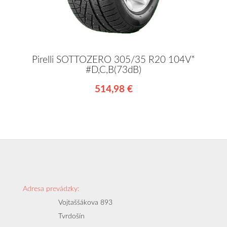
Pirelli SOTTOZERO 305/35 R20 104V*
#D,C,B(73dB)
514,98 €
Adresa prevádzky:
Vojtaššákova 893
Tvrdošín