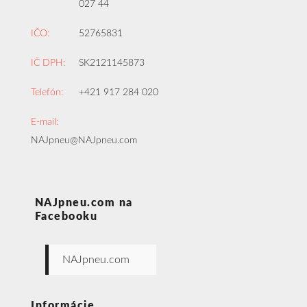
027 44
IČO:
52765831
IČ DPH:
SK2121145873
Telefón:
+421 917 284 020
E-mail:
NAJpneu@NAJpneu.com
NAJpneu.com na
Facebooku
NAJpneu.com
Informácie