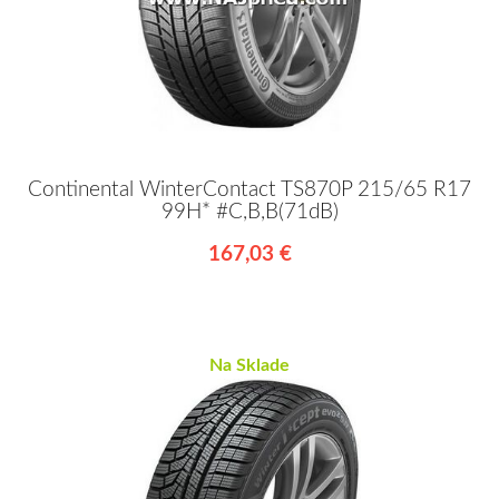
Continental WinterContact TS870P 215/65 R17
99H* #C,B,B(71dB)
167,03 €
Na Sklade