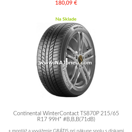
180,09 €
Na Sklade
Continental WinterContact TS870P 215/65
R17 99H* #B,B,B(71dB)
+ montáž a vyváženie GRÁTIS pri nákupe spolu s diskami