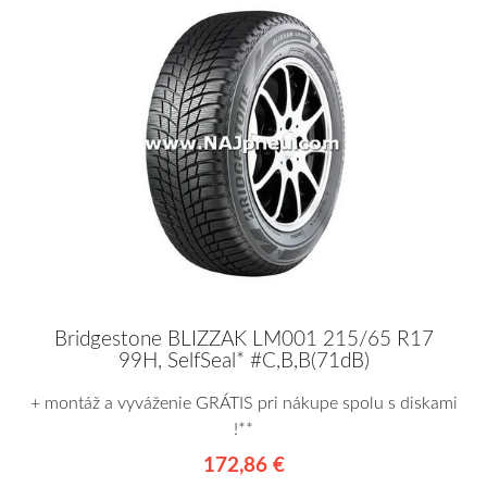
Bridgestone BLIZZAK LM001 215/65 R17
99H, SelfSeal* #C,B,B(71dB)
+ montáž a vyváženie GRÁTIS pri nákupe spolu s diskami
!**
172,86 €