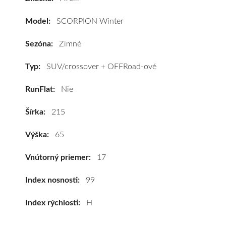
ové
vozidlo
Model:
SCORPION Winter
Pirelli
SCORPION
Sezóna:
Zimné
Winter
215/65
Typ:
SUV/crossover + OFFRoad-ové
R17
RunFlat:
Nie
99H,
SelfSeal*
Šírka:
215
#C,D,B(72dB)
kúpite
Výška:
65
za
výhodnú
Vnútorný priemer:
17
cenu
a
Index nosnosti:
99
k
Index rýchlosti:
H
tomu
vám