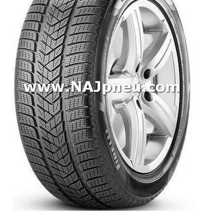
Dodávkové + malé úžitkové
Celoročné pneumatiky
Osobné/crossover + malé úžitkové
SUV/crossover + OFFRoad-ové
Dodávkové + malé úžitkové
Disky
Hliníkové / ALU disky / Elektróny
Plechové
Puklice na kolesá
Kontakt
Blog