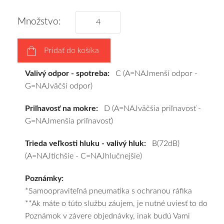
pneumatiky
obujeme
Množstvo:
na
disky
Pridať do košíka
podľa
vášho
Valivý odpor - spotreba:
C (A=NAJmenší odpor -
výberu
G=NAJväčší odpor)
a
pošleme
Priľnavosť na mokre:
D (A=NAJväčšia priľnavosť -
zadarmo.
G=NAJmenšia priľnavosť)
Trieda veľkosti hluku - valivý hluk:
B(72dB)
(A=NAJtichšie - C=NAJhlučnejšie)
Poznámky:
*Samoopraviteľná pneumatika s ochranou ráfika
**Ak máte o túto službu záujem, je nutné uviesť to do
Poznámok v závere objednávky, inak budú Vami