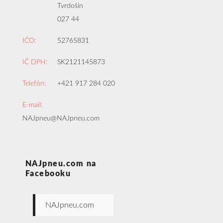
Tvrdošín
027 44
IČO:
52765831
IČ DPH:
SK2121145873
Telefón:
+421 917 284 020
E-mail:
NAJpneu@NAJpneu.com
NAJpneu.com na
Facebooku
NAJpneu.com