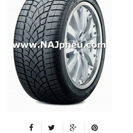
Dodávkové + malé úžitkové
Celoročné pneumatiky
Osobné/crossover + malé úžitkové
SUV/crossover + OFFRoad-ové
Dodávkové + malé úžitkové
Disky
Hliníkové / ALU disky / Elektróny
Plechové
Puklice na kolesá
Kontakt
Blog