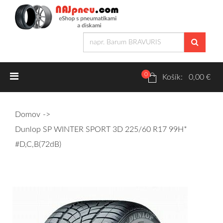
0
Letné pneumatiky
Košík: 0,00 €
Osobné/crossover + malé úžitkové
Domov
SUV/crossover + OFFRoad-ové
Dunlop SP WINTER SPORT 3D 225/60 R17 99H*
Dodávkové + malé úžitkové
#D,C,B(72dB)
Zimné pneumatiky
Osobné/crossover + malé úžitkové
SUV/crossover + OFFRoad-ové