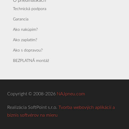
O pneumatikách
Technická podpora
Garancia
Ako nakúpim?
Ako zaplatím?
Ako s dopravou?
BEZPLATNÁ montáž
Copyright © 2008-2026
NAJpneu.com
Realizácia SoftPoint s.r.o.
Tvorba webových aplikácií a
biznis softvérov na mieru