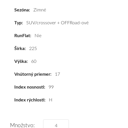
Dunlop
SP
Sezóna:
Zimné
WINTER
SPORT
Typ:
SUV/crossover + OFFRoad-ové
3D
RunFlat:
Nie
225/60
R17
Šírka:
225
99H*
#D,C,B(72dB)
Výška:
60
kúpite
za
Vnútorný priemer:
17
výhodnú
cenu
Index nosnosti:
99
a
Index rýchlosti:
H
k
tomu
vám
pneumatiky
Množstvo: