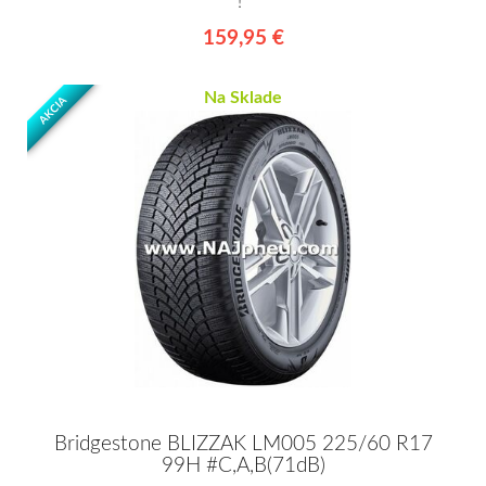
!*
159,95 €
Na Sklade
AKCIA
Bridgestone BLIZZAK LM005 225/60 R17
99H #C,A,B(71dB)