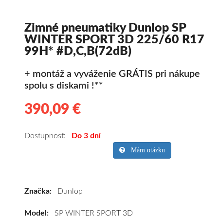
Zimné pneumatiky Dunlop SP
WINTER SPORT 3D 225/60 R17
99H* #D,C,B(72dB)
+ montáž a vyváženie GRÁTIS pri nákupe
spolu s diskami !**
390,09 €
390.09
Kvalitné
zimné
pneumatiky
Dostupnosť:
Do 3 dní
pre
Mám otázku
SUV/crossover
+
OFFRoad-
Značka:
Dunlop
ové
vozidlo
Model:
SP WINTER SPORT 3D