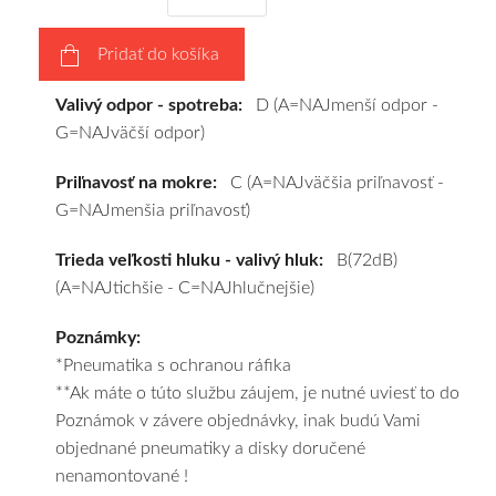
obujeme
na
Pridať do košíka
disky
podľa
Valivý odpor - spotreba:
D (A=NAJmenší odpor -
vášho
G=NAJväčší odpor)
výberu
a
Priľnavosť na mokre:
C (A=NAJväčšia priľnavosť -
pošleme
G=NAJmenšia priľnavosť)
zadarmo.
Trieda veľkosti hluku - valivý hluk:
B(72dB)
(A=NAJtichšie - C=NAJhlučnejšie)
Poznámky:
*Pneumatika s ochranou ráfika
**Ak máte o túto službu záujem, je nutné uviesť to do
Poznámok v závere objednávky, inak budú Vami
objednané pneumatiky a disky doručené
nenamontované !