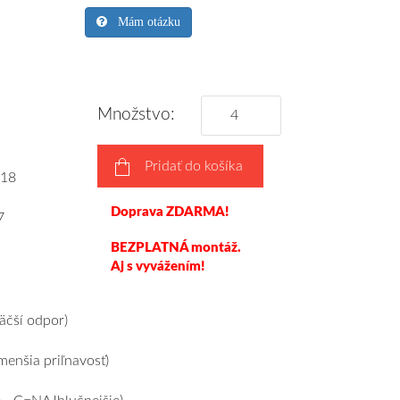
Mám otázku
Množstvo:
Pridať do košíka
18
Doprava ZDARMA!
7
BEZPLATNÁ montáž.
Aj s vyvážením!
čší odpor)
enšia priľnavosť)