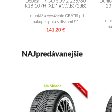
Debica FRIGO SUV 2 235/60
Dunlo
R18 107H (XL)* #C,C,B(72dB)
23
+ montáž a vyváženie GRÁTIS pri
+ mon
nákupe spolu s diskami !**
ná
141,20 €
NAJpredávanejšie
TOP PONUKA
Na Sklade