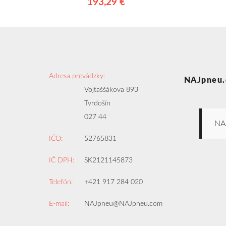
193,29 €
Adresa prevádzky:
NAJpneu.
Vojtaššákova 893
Tvrdošín
027 44
NA
IČO:
52765831
IČ DPH:
SK2121145873
Telefón:
+421 917 284 020
E-mail:
NAJpneu@NAJpneu.com