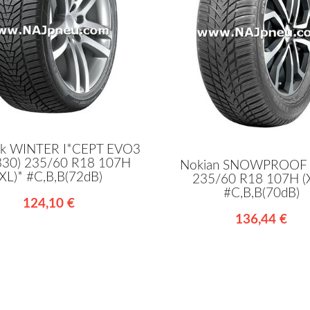
k WINTER I*CEPT EVO3
330) 235/60 R18 107H
Nokian SNOWPROOF 
(XL)* #C,B,B(72dB)
235/60 R18 107H (
#C,B,B(70dB)
124,10 €
136,44 €