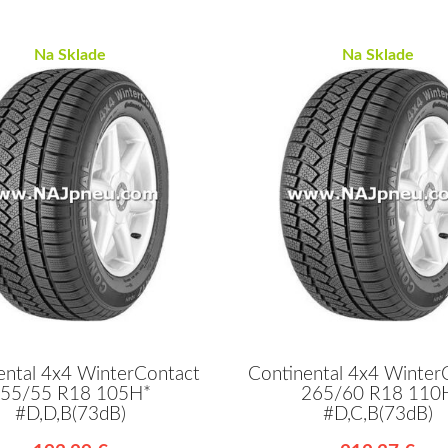
Na Sklade
Na Sklade
ental 4x4 WinterContact
Continental 4x4 Winter
55/55 R18 105H*
265/60 R18 110
#D,D,B(73dB)
#D,C,B(73dB)