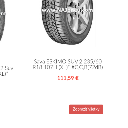
Sava ESKIMO SUV 2 235/60
R18 107H (XL)* #C,C,B(72dB)
2 Suv
XL)*
111,59 €
Zobraziť všetky