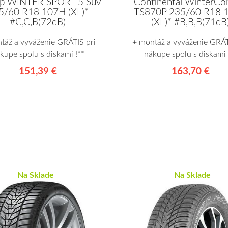
p WINTER SPORT 5 Suv
Continental WinterCo
5/60 R18 107H (XL)*
TS870P 235/60 R18 
#C,C,B(72dB)
(XL)* #B,B,B(71dB
táž a vyváženie GRÁTIS pri
+ montáž a vyváženie GRÁT
kupe spolu s diskami !**
nákupe spolu s diskami 
151,39 €
163,70 €
Na Sklade
Na Sklade