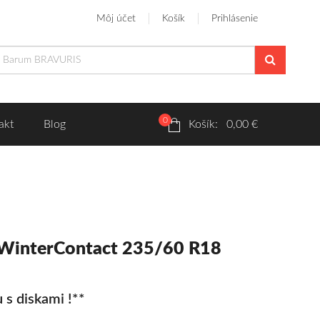
Môj účet
Košík
Prihlásenie
0
akt
Blog
Košík: 0,00 €
 WinterContact 235/60 R18
 s diskami !**