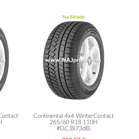
Na Sklade
Contact
Continental 4x4 WinterContact
H
265/60 R18 110H
#D,C,B(73dB)