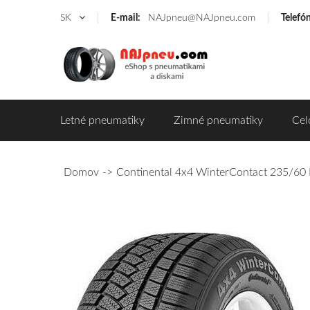
SK
E-mail:
NAJpneu@NAJpneu.com
Telefó
Letné pneumatiky
Zimné pneumatiky
Cel
Domov
Continental 4x4 WinterContact 235/60 