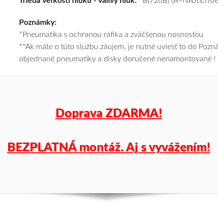
Trieda veľkosti hluku - valivý hluk:
B(72dB) (A=NAJtichšie
za
Poznámky:
výhodnú
*Pneumatika s ochranou ráfika a zväčšenou nosnosťou
cenu
**Ak máte o túto službu záujem, je nutné uviesť to do Poz
a
objednané pneumatiky a disky doručené nenamontované !
k
tomu
vám
pneumatiky
obujeme
Doprava ZDARMA!
na
disky
podľa
BEZPLATNÁ montáž. Aj s vyvážením!
vášho
výberu
a
pošleme
zadarmo.