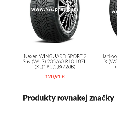
Nexen WINGUARD SPORT 2
Hankoo
Suv (WU7) 235/60 R18 107H
X (W
(XL)* #C,C,B(72dB)
120,91 €
Produkty rovnakej značky