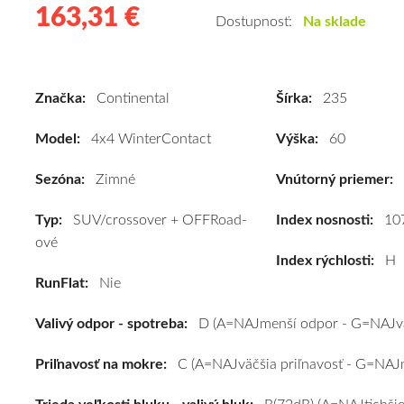
163,31 €
163.31
Kvalitné
Dostupnosť:
Na sklade
zimné
pneumatiky
pre
Značka:
Continental
Šírka:
235
SUV/crossover
+
Model:
4x4 WinterContact
Výška:
60
OFFRoad-
ové
Sezóna:
Zimné
Vnútorný priemer:
vozidlo
Typ:
SUV/crossover + OFFRoad-
Continental
Index nosnosti:
10
ové
4x4
Index rýchlosti:
H
WinterContact
RunFlat:
Nie
235/60
R18
Valivý odpor - spotreba:
D (A=NAJmenší odpor - G=NAJvä
107H
(XL)*
Priľnavosť na mokre:
C (A=NAJväčšia priľnavosť - G=NAJm
#D,C,B(72dB)
kúpite