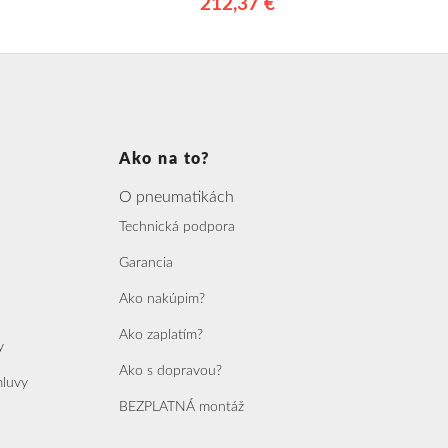
212,37 €
Ako na to?
O pneumatikách
Technická podpora
Garancia
Ako nakúpim?
Ako zaplatím?
y
Ako s dopravou?
mluvy
BEZPLATNÁ montáž