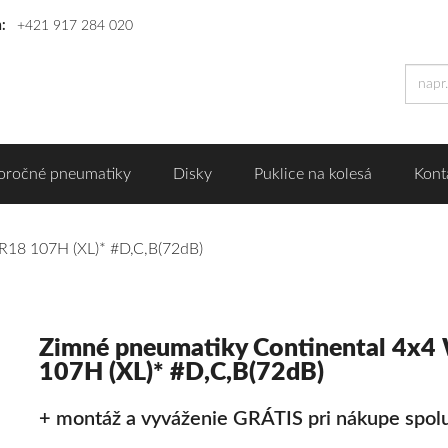
n:
+421 917 284 020
oročné pneumatiky
Disky
Puklice na kolesá
Kont
R18 107H (XL)* #D,C,B(72dB)
Zimné pneumatiky Continental 4x4
107H (XL)* #D,C,B(72dB)
+ montáž a vyváženie GRÁTIS pri nákupe spolu