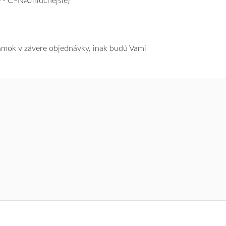
 - C=NAJhlučnejšie)
námok v závere objednávky, inak budú Vami