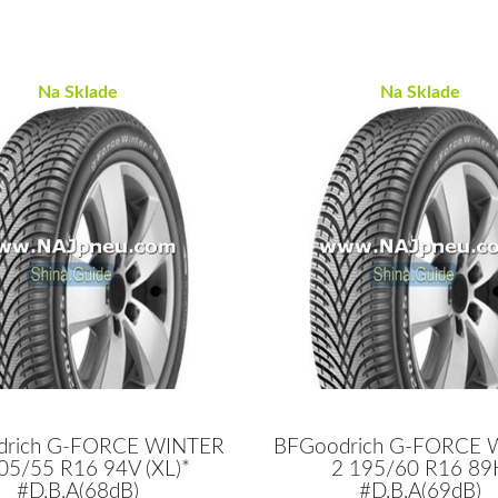
Na Sklade
Na Sklade
drich G-FORCE WINTER
BFGoodrich G-FORCE 
05/55 R16 94V (XL)*
2 195/60 R16 89
#D,B,A(68dB)
#D,B,A(69dB)