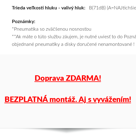
(XL)*
Trieda veľkosti hluku - valivý hluk:
B(71dB) (A=NAJtichšie
#C,B,B(71dB)
Poznámky:
kúpite
*Pneumatika so zväčšenou nosnosťou
za
**Ak máte o túto službu záujem, je nutné uviesť to do Poz
výhodnú
objednané pneumatiky a disky doručené nenamontované !
cenu
a
k
tomu
vám
Doprava ZDARMA!
pneumatiky
obujeme
na
BEZPLATNÁ montáž. Aj s vyvážením!
disky
podľa
vášho
výberu
a