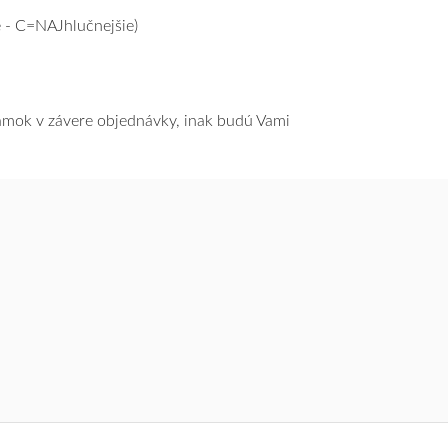
 - C=NAJhlučnejšie)
námok v závere objednávky, inak budú Vami