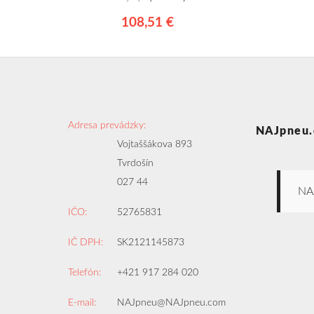
108,51 €
Adresa prevádzky:
NAJpneu.
Vojtaššákova 893
Tvrdošín
027 44
NA
IČO:
52765831
IČ DPH:
SK2121145873
Telefón:
+421 917 284 020
E-mail:
NAJpneu@NAJpneu.com