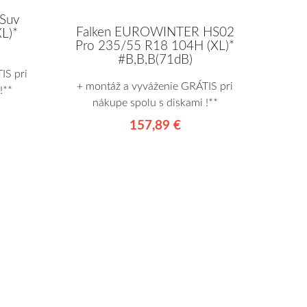
 Suv
Falken EUROWINTER HS02
L)*
Pro 235/55 R18 104H (XL)*
#B,B,B(71dB)
IS pri
+ montáž a vyváženie GRÁTIS pri
!**
nákupe spolu s diskami !**
157,89 €