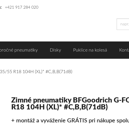
n:
+421 917 284 020
oročné pneumatiky
Disky
Puklice na kolesá
Kont
5/55 R18 104H (XL)* #C,B,B(71dB)
Zimné pneumatiky BFGoodrich G-
R18 104H (XL)* #C,B,B(71dB)
+ montáž a vyváženie GRÁTIS pri nákupe spolu