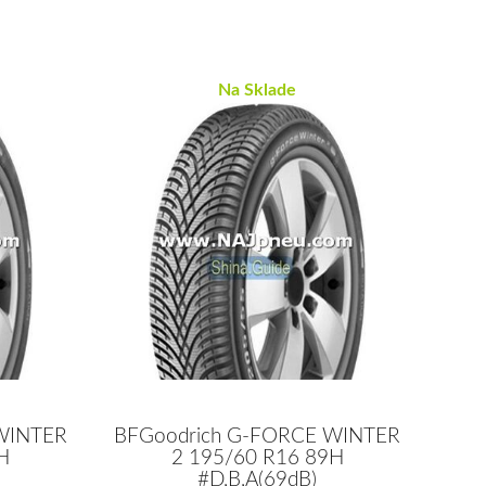
Na Sklade
WINTER
BFGoodrich G-FORCE WINTER
H
2 195/60 R16 89H
#D,B,A(69dB)