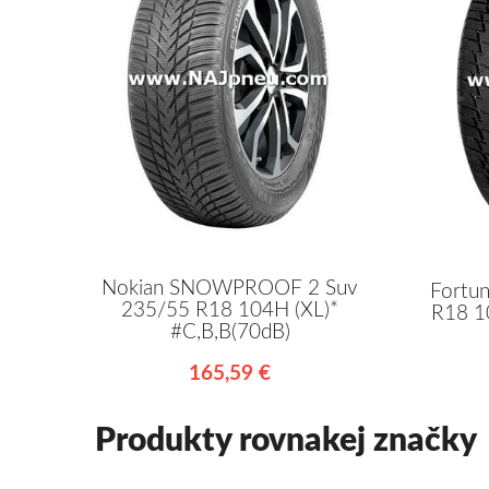
Nokian SNOWPROOF 2 Suv
Fortu
235/55 R18 104H (XL)*
R18 1
#C,B,B(70dB)
165,59 €
Produkty rovnakej značky