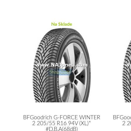
Na Sklade
BFGoodrich G-FORCE WINTER
BFGoo
2 205/55 R16 94V (XL)*
2 2
#D,B,A(68dB)