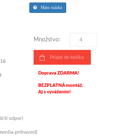
Mám otázku
Množstvo:
Pridať do košíka
18
Doprava ZDARMA!
4
BEZPLATNÁ montáž.
Aj s vyvážením!
čší odpor)
enšia priľnavosť)