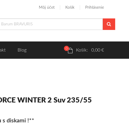
Môj účet
Košík
Prihlásenie
0
akt
Blog
Košík: 0,00 €
FORCE WINTER 2 Suv 235/55
 s diskami !**