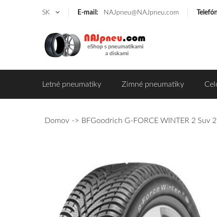
SK
E-mail:
NAJpneu@NAJpneu.com
Telefó
Letné pneumatiky
Zimné pneumatiky
Cel
Domov
BFGoodrich G-FORCE WINTER 2 Suv 23