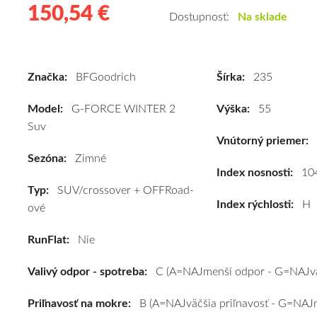
150,54 €
150.54
Kvalitné
Dostupnosť:
Na sklade
zimné
pneumatiky
pre
Značka:
BFGoodrich
Šírka:
235
SUV/crossover
+
Model:
G-FORCE WINTER 2
Výška:
55
OFFRoad-
Suv
ové
Vnútorný priemer:
vozidlo
Sezóna:
Zimné
BFGoodrich
Index nosnosti:
10
Typ:
SUV/crossover + OFFRoad-
G-
Index rýchlosti:
H
ové
FORCE
WINTER
RunFlat:
Nie
2
Suv
Valivý odpor - spotreba:
C (A=NAJmenší odpor - G=NAJvä
235/55
R18
Priľnavosť na mokre:
B (A=NAJväčšia priľnavosť - G=NAJm
104H