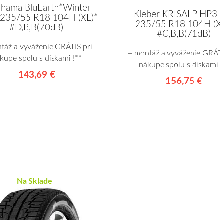
hama BluEarth*Winter
Kleber KRISALP HP3
235/55 R18 104H (XL)*
235/55 R18 104H (X
#D,B,B(70dB)
#C,B,B(71dB)
táž a vyváženie GRÁTIS pri
+ montáž a vyváženie GRÁT
kupe spolu s diskami !**
nákupe spolu s diskami 
143,69 €
156,75 €
Na Sklade