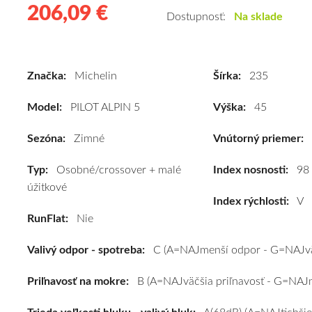
206,09 €
206.09
Kvalitné
Dostupnosť:
Na sklade
zimné
pneumatiky
pre
Značka:
Michelin
Šírka:
235
osobné
vozidlo
Model:
PILOT ALPIN 5
Výška:
45
Michelin
PILOT
Sezóna:
Zimné
Vnútorný priemer:
ALPIN
Typ:
Osobné/crossover + malé
5
Index nosnosti:
98
úžitkové
235/45
Index rýchlosti:
V
R18
RunFlat:
Nie
98V
(XL)*
Valivý odpor - spotreba:
C (A=NAJmenší odpor - G=NAJvä
#C,B,A(68dB)
kúpite
Priľnavosť na mokre:
B (A=NAJväčšia priľnavosť - G=NAJm
za
výhodnú