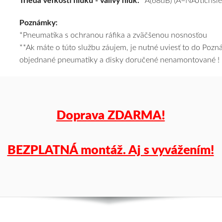
Trieda veľkosti hluku - valivý hluk:
A(68dB) (A=NAJtichšie
cenu
Poznámky:
a
*Pneumatika s ochranou ráfika a zväčšenou nosnosťou
k
**Ak máte o túto službu záujem, je nutné uviesť to do Poz
tomu
objednané pneumatiky a disky doručené nenamontované !
vám
pneumatiky
obujeme
na
disky
Doprava ZDARMA!
podľa
vášho
výberu
BEZPLATNÁ montáž. Aj s vyvážením!
a
pošleme
zadarmo.