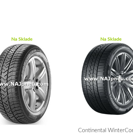
Na Sklade
Na Sklade
Continental WinterCo