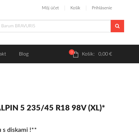
Môj účet
Košík
Prihlásenie
0
akt
Blog
Košík: 0,00 €
ALPIN 5 235/45 R18 98V (XL)*
 s diskami !**