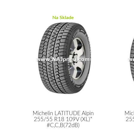
Na Sklade
Michelin LATITUDE Alpin
Mic
255/55 R18 109V (XL)*
25
#C,C,B(72dB)