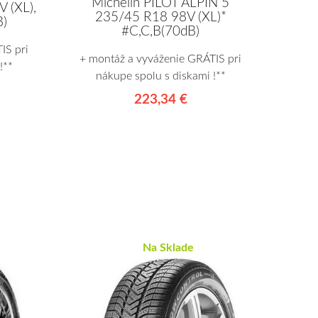
Michelin PILOT ALPIN 5
 (XL),
235/45 R18 98V (XL)*
B)
#C,C,B(70dB)
IS pri
+ montáž a vyváženie GRÁTIS pri
!**
nákupe spolu s diskami !**
223,34 €
Na Sklade