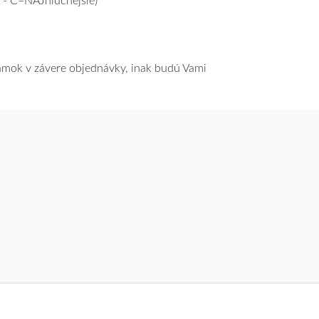
 - C=NAJhlučnejšie)
námok v závere objednávky, inak budú Vami