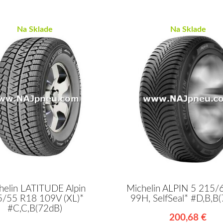
Na Sklade
Na Sklade
helin LATITUDE Alpin
Michelin ALPIN 5 215/
5/55 R18 109V (XL)*
99H, SelfSeal* #D,B,B
#C,C,B(72dB)
200,68 €