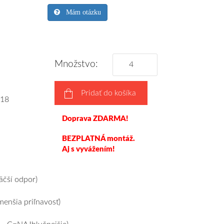
Mám otázku
Množstvo:
Pridať do košíka
18
Doprava ZDARMA!
BEZPLATNÁ montáž.
Aj s vyvážením!
čší odpor)
enšia priľnavosť)