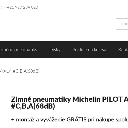
n:
+421 917 284 020
oročné pneumatiky
Disky
Puklice na kolesá
Kont
 (XL)* #C,B,A(68dB)
Zimné pneumatiky Michelin PILOT 
#C,B,A(68dB)
+ montáž a vyváženie GRÁTIS pri nákupe spolu