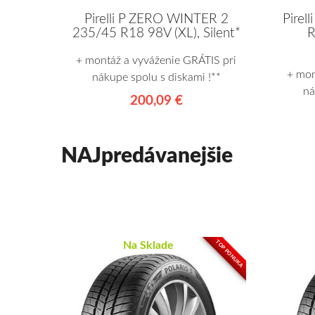
Pirel
Pirelli P ZERO WINTER 2
R
235/45 R18 98V (XL), Silent*
+ montáž a vyváženie GRÁTIS pri
+ mon
nákupe spolu s diskami !**
ná
200,09 €
NAJpredávanejšie
TOP PONUKA
Na Sklade