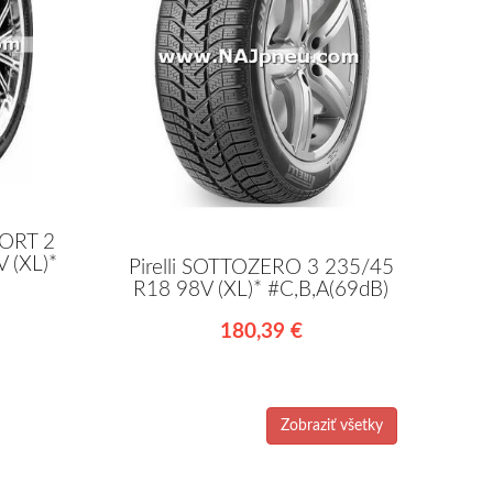
ORT 2
 (XL)*
Pirelli SOTTOZERO 3 235/45
R18 98V (XL)* #C,B,A(69dB)
180,39 €
Zobraziť všetky