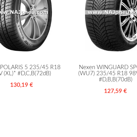
 POLARIS 5 235/45 R18
Nexen WINGUARD SP
V (XL)* #D,C,B(72dB)
(WU7) 235/45 R18 98V
#D,B,B(70dB)
130,19 €
127,59 €