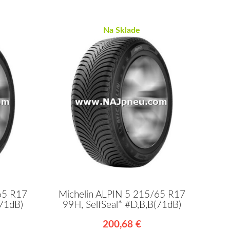
Na Sklade
65 R17
Michelin ALPIN 5 215/65 R17
(71dB)
99H, SelfSeal* #D,B,B(71dB)
200,68 €