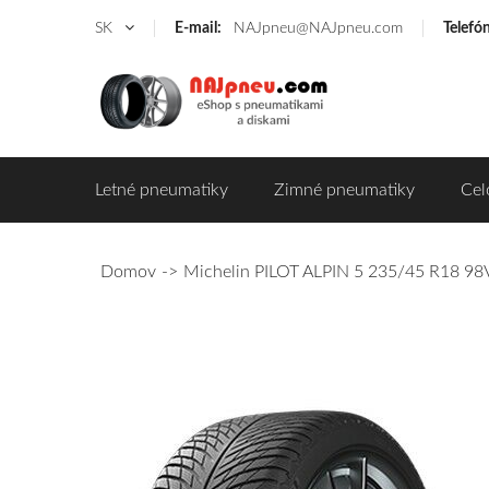
SK
E-mail:
NAJpneu@NAJpneu.com
Telefó
Letné pneumatiky
Zimné pneumatiky
Cel
Domov
Michelin PILOT ALPIN 5 235/45 R18 98V