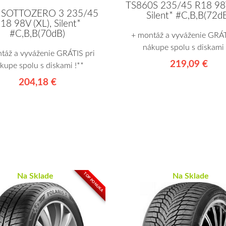
TS860S 235/45 R18 98V
li SOTTOZERO 3 235/45
Silent* #C,B,B(72d
18 98V (XL), Silent*
#C,B,B(70dB)
+ montáž a vyváženie GRÁT
nákupe spolu s diskami 
táž a vyváženie GRÁTIS pri
219,09 €
kupe spolu s diskami !**
204,18 €
TOP PONUKA
Na Sklade
Na Sklade