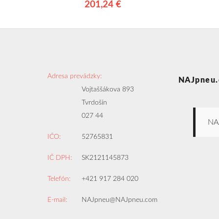
201,24 €
Adresa prevádzky:
NAJpneu.
Vojtaššákova 893
Tvrdošín
027 44
NA
IČO:
52765831
IČ DPH:
SK2121145873
Telefón:
+421 917 284 020
E-mail:
NAJpneu@NAJpneu.com