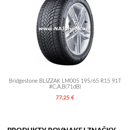
Bridgestone BLIZZAK LM005 195/65 R15 91T
#C,A,B(71dB)
77,25 €