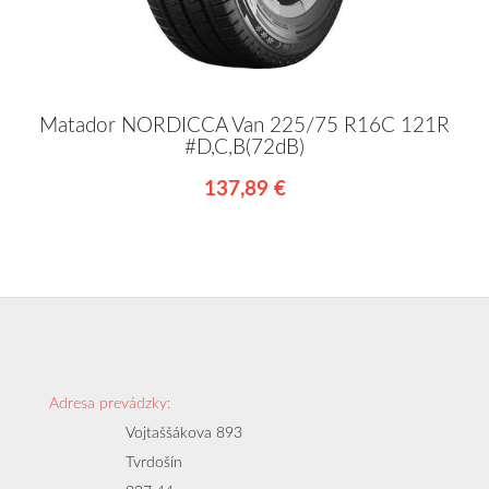
Matador NORDICCA Van 225/75 R16C 121R
#D,C,B(72dB)
137,89 €
Adresa prevádzky:
Vojtaššákova 893
Tvrdošín