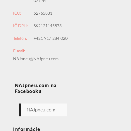
027 44
IČO:
52765831
IČ DPH:
SK2121145873
Telefón:
+421 917 284 020
E-mail:
NAJpneu@NAJpneu.com
NAJpneu.com na
Facebooku
NAJpneu.com
Informácie