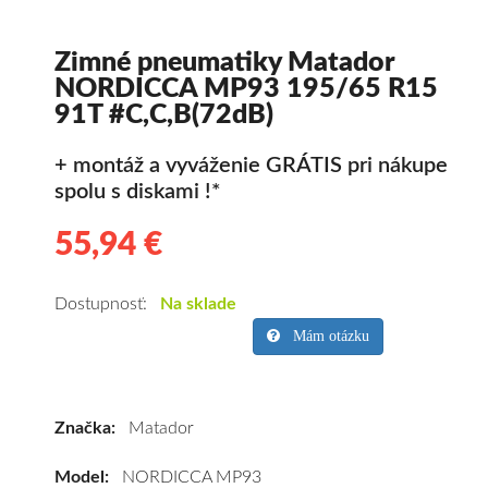
Zimné pneumatiky Matador
NORDICCA MP93 195/65 R15
91T #C,C,B(72dB)
+ montáž a vyváženie GRÁTIS pri nákupe
spolu s diskami !*
55,94 €
55.94
Kvalitné
zimné
pneumatiky
Dostupnosť:
Na sklade
pre
Mám otázku
osobné
vozidlo
Matador
Značka:
Matador
NORDICCA
MP93
Model:
NORDICCA MP93