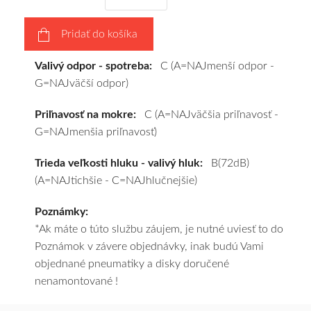
výberu
a
Pridať do košíka
pošleme
zadarmo.
Valivý odpor - spotreba:
C (A=NAJmenší odpor -
G=NAJväčší odpor)
Priľnavosť na mokre:
C (A=NAJväčšia priľnavosť -
G=NAJmenšia priľnavosť)
Trieda veľkosti hluku - valivý hluk:
B(72dB)
(A=NAJtichšie - C=NAJhlučnejšie)
Poznámky:
*Ak máte o túto službu záujem, je nutné uviesť to do
Poznámok v závere objednávky, inak budú Vami
objednané pneumatiky a disky doručené
nenamontované !