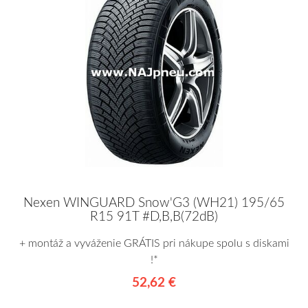
Nexen WINGUARD Snow'G3 (WH21) 195/65
R15 91T #D,B,B(72dB)
+ montáž a vyváženie GRÁTIS pri nákupe spolu s diskami
!*
52,62 €