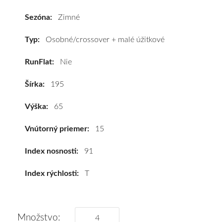
195/65
R15
Sezóna:
Zimné
91T
#C,C,B(72dB)
Typ:
Osobné/crossover + malé úžitkové
kúpite
RunFlat:
Nie
za
výhodnú
Šírka:
195
cenu
a
Výška:
65
k
tomu
Vnútorný priemer:
15
vám
pneumatiky
Index nosnosti:
91
obujeme
Index rýchlosti:
T
na
disky
podľa
vášho
Množstvo: