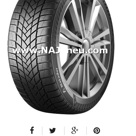
Dodávkové + malé úžitkové
Celoročné pneumatiky
Osobné/crossover + malé úžitkové
SUV/crossover + OFFRoad-ové
Dodávkové + malé úžitkové
Disky
Hliníkové / ALU disky / Elektróny
Plechové
Puklice na kolesá
Kontakt
Blog