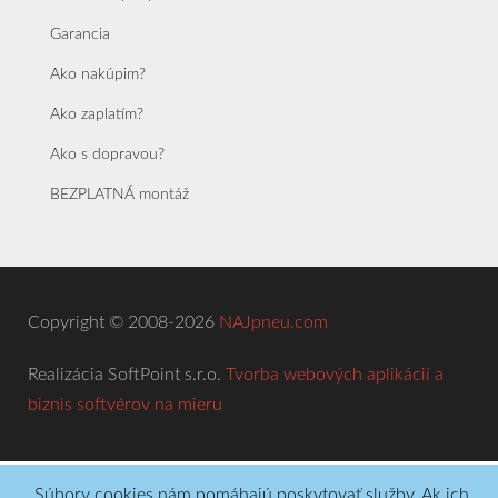
Garancia
Ako nakúpim?
Ako zaplatím?
Ako s dopravou?
BEZPLATNÁ montáž
Copyright © 2008-2026
NAJpneu.com
Realizácia SoftPoint s.r.o.
Tvorba webových aplikácií a
biznis softvérov na mieru
Súbory cookies nám pomáhajú poskytovať služby. Ak ich