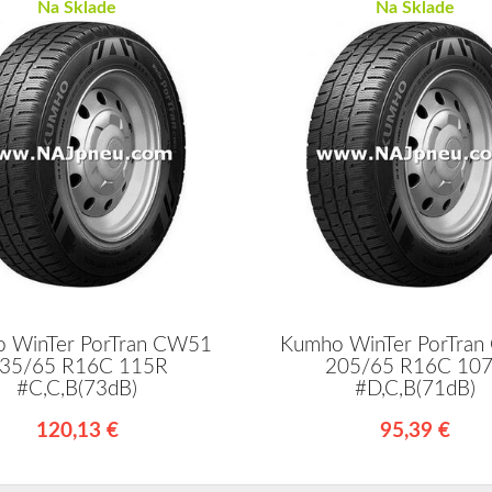
Na Sklade
Na Sklade
 WinTer PorTran CW51
Kumho WinTer PorTra
35/65 R16C 115R
205/65 R16C 10
#C,C,B(73dB)
#D,C,B(71dB)
120,13 €
95,39 €