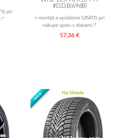
#D,D,B(69dB)
IS pri
+ montáž a vyváženie GRÁTIS pri
!*
nákupe spolu s diskami !*
57,36 €
Na Sklade
AKCIA