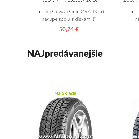
+ montáž a vyváženie GRÁTIS pri
+ mon
nákupe spolu s diskami !*
n
50,24 €
NAJpredávanejšie
Na Sklade