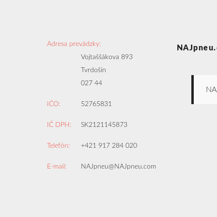
Adresa prevádzky:
NAJpneu.
Vojtaššákova 893
Tvrdošín
027 44
NA
IČO:
52765831
IČ DPH:
SK2121145873
Telefón:
+421 917 284 020
E-mail:
NAJpneu@NAJpneu.com