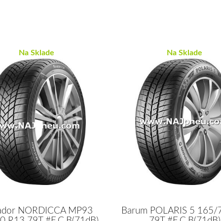
Na Sklade
Na Sklade
ador NORDICCA MP93
Barum POLARIS 5 165/
0 R13 79T #E,C,B(71dB)
79T #E,C,B(71dB)