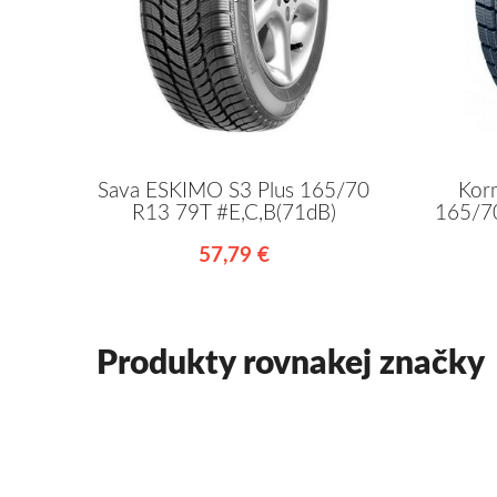
Sava ESKIMO S3 Plus 165/70
Kor
R13 79T #E,C,B(71dB)
165/70
57,79 €
Produkty rovnakej značky