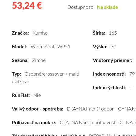
53,24 €
53.24
Kvalitné
Dostupnosť:
Na sklade
zimné
pneumatiky
pre
Značka:
Kumho
Šírka:
165
osobné
vozidlo
Model:
WinterCraft WP51
Výška:
70
Kumho
WinterCraft
Sezóna:
Zimné
Vnútorný priemer:
WP51
Typ:
Osobné/crossover + malé
165/70
Index nosnosti:
79
úžitkové
R13
Index rýchlosti:
T
79T
RunFlat:
Nie
#D,C,B(70dB)
kúpite
Valivý odpor - spotreba:
D (A=NAJmenší odpor - G=NAJvä
za
výhodnú
Priľnavosť na mokre:
C (A=NAJväčšia priľnavosť - G=NAJm
cenu
a