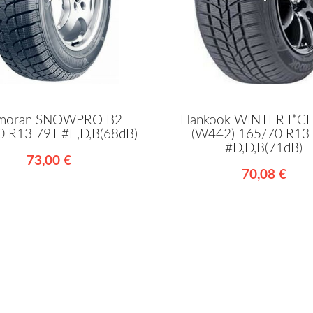
moran SNOWPRO B2
Hankook WINTER I*CE
 R13 79T #E,D,B(68dB)
(W442) 165/70 R13
#D,D,B(71dB)
73,00 €
70,08 €