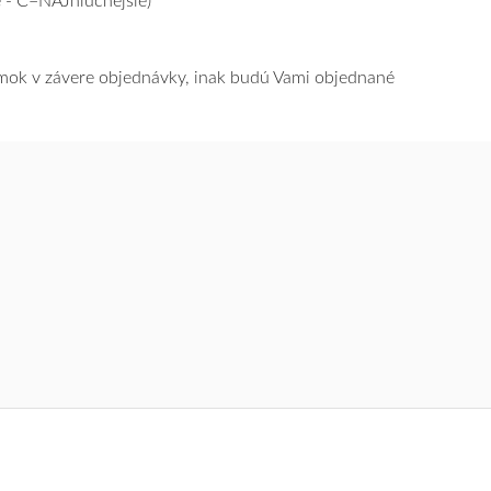
 - C=NAJhlučnejšie)
námok v závere objednávky, inak budú Vami objednané