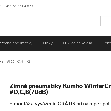
n:
+421 917 284 020
oročné pneumatiky
Disky
Puklice na kolesá
Kont
79T #D,C,B(70dB)
Zimné pneumatiky Kumho WinterC
#D,C,B(70dB)
+ montáž a vyváženie GRÁTIS pri nákupe spolu