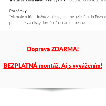
Trieda veľkosti hluku - valivý hluk:
B(70dB) (A=NAJtichšie
k
Poznámky:
tomu
*Ak máte o túto službu záujem, je nutné uviesť to do Poz
vám
pneumatiky a disky doručené nenamontované !
pneumatiky
obujeme
na
disky
podľa
Doprava ZDARMA!
vášho
výberu
a
BEZPLATNÁ montáž. Aj s vyvážením!
pošleme
zadarmo.