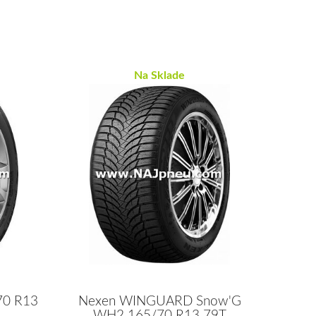
Na Sklade
70 R13
Nexen WINGUARD Snow'G
WH2 165/70 R13 79T