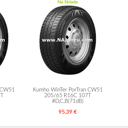
Na Sklade
n CW51
Kumho WinTer PorTran CW51
7T
205/65 R16C 107T
#D,C,B(71dB)
95,39 €