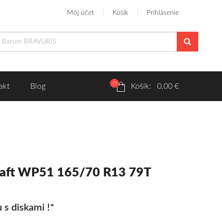
Môj účet
Košík
Prihlásenie
0
akt
Blog
Košík: 0,00 €
raft WP51 165/70 R13 79T
 s diskami !*