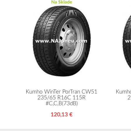
Na Sklade
Kumho WinTer PorTran CW51
Kumho
235/65 R16C 115R
2
#C,C,B(73dB)
120,13 €