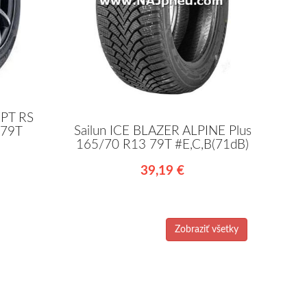
PT RS
Sailun ICE BLAZER ALPINE Plus
 79T
165/70 R13 79T #E,C,B(71dB)
39,19 €
Zobraziť všetky