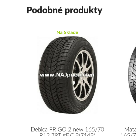
Podobné produkty
Na Sklade
Debica FRIGO 2 new 165/70
Mat
R13 79T #E,C,B(71dB)
165/7