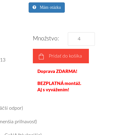
Mám otázku
Množstvo:
Pridať do košíka
13
Doprava ZDARMA!
BEZPLATNÁ montáž.
Aj s vyvážením!
čší odpor)
enšia priľnavosť)