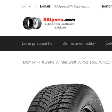
SK
E-mail:
NAJpneu@NAJpneu.com
Telefó
Letné pneumatiky
Zimné pneumatiky
Cel
Domov
Kumho WinterCraft WP51 165/70 R13 