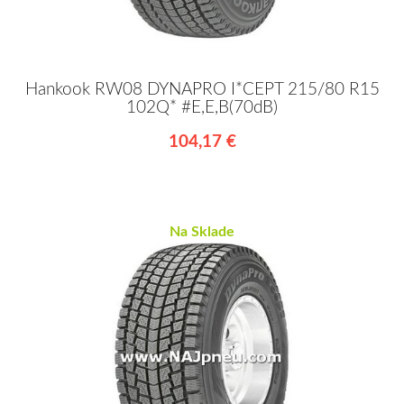
Hankook RW08 DYNAPRO I*CEPT 215/80 R15
102Q* #E,E,B(70dB)
104,17 €
Na Sklade