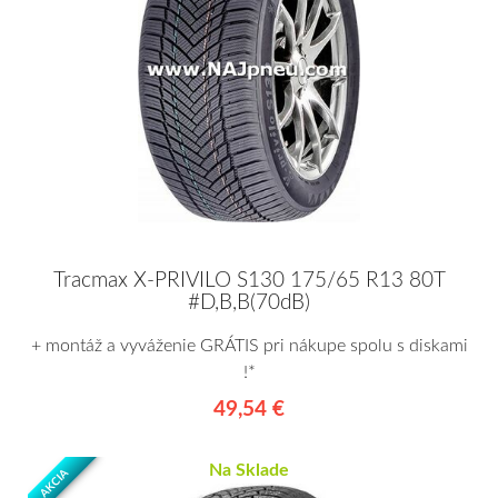
Tracmax X-PRIVILO S130 175/65 R13 80T
#D,B,B(70dB)
+ montáž a vyváženie GRÁTIS pri nákupe spolu s diskami
!*
49,54 €
Na Sklade
AKCIA