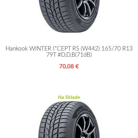
Hankook WINTER I*CEPT RS (W442) 165/70 R13
79T #D,D,B(71dB)
70,08 €
Na Sklade