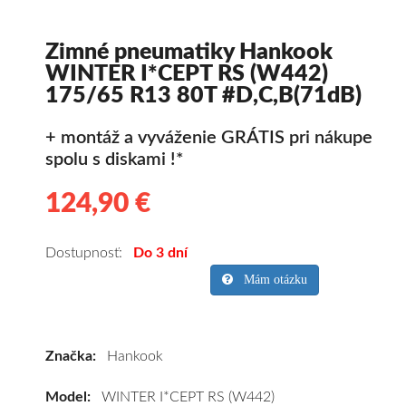
Zimné pneumatiky Hankook
WINTER I*CEPT RS (W442)
175/65 R13 80T #D,C,B(71dB)
+ montáž a vyváženie GRÁTIS pri nákupe
spolu s diskami !*
124,90 €
124.90
Kvalitné
zimné
pneumatiky
Dostupnosť:
Do 3 dní
pre
Mám otázku
osobné
vozidlo
Hankook
Značka:
Hankook
WINTER
I*CEPT
Model:
WINTER I*CEPT RS (W442)