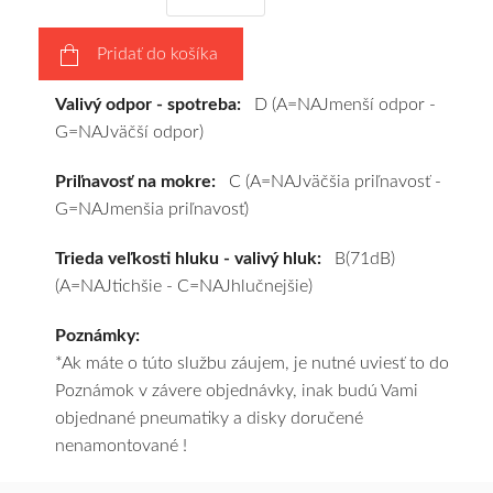
podľa
vášho
Pridať do košíka
výberu
a
Valivý odpor - spotreba:
D (A=NAJmenší odpor -
pošleme
G=NAJväčší odpor)
zadarmo.
Priľnavosť na mokre:
C (A=NAJväčšia priľnavosť -
G=NAJmenšia priľnavosť)
Trieda veľkosti hluku - valivý hluk:
B(71dB)
(A=NAJtichšie - C=NAJhlučnejšie)
Poznámky:
*Ak máte o túto službu záujem, je nutné uviesť to do
Poznámok v závere objednávky, inak budú Vami
objednané pneumatiky a disky doručené
nenamontované !