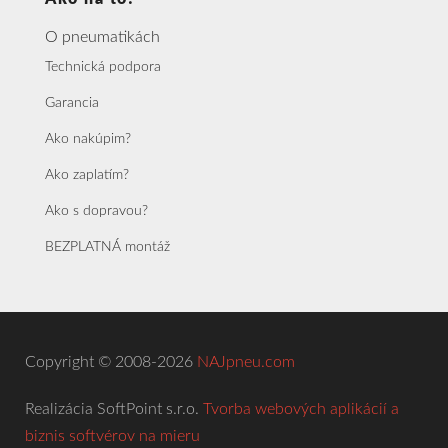
O pneumatikách
Technická podpora
Garancia
Ako nakúpim?
Ako zaplatím?
Ako s dopravou?
BEZPLATNÁ montáž
Copyright © 2008-2026
NAJpneu.com
Realizácia SoftPoint s.r.o.
Tvorba webových aplikácií a
biznis softvérov na mieru