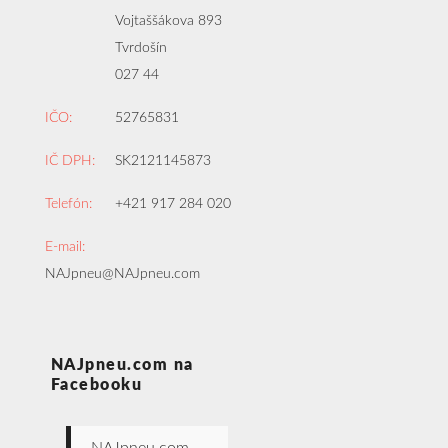
Vojtaššákova 893
Tvrdošín
027 44
IČO:
52765831
IČ DPH:
SK2121145873
Telefón:
+421 917 284 020
E-mail:
NAJpneu@NAJpneu.com
NAJpneu.com na
Facebooku