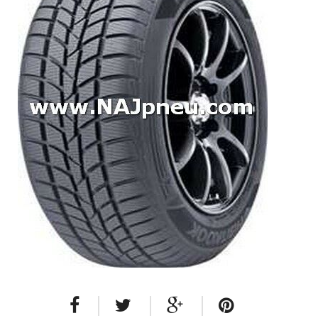
Dodávkové + malé úžitkové
Celoročné pneumatiky
Osobné/crossover + malé úžitkové
SUV/crossover + OFFRoad-ové
Dodávkové + malé úžitkové
Disky
Hliníkové / ALU disky / Elektróny
Plechové
Puklice na kolesá
Kontakt
Blog