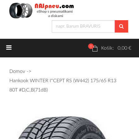
0
Letné pneumatiky
Košík: 0,00 €
Osobné/crossover + malé úžitkové
Domov
SUV/crossover + OFFRoad-ové
Hankook WINTER I*CEPT RS (W442) 175/65 R13
Dodávkové + malé úžitkové
80T #D,C,B(71dB)
Zimné pneumatiky
Osobné/crossover + malé úžitkové
SUV/crossover + OFFRoad-ové