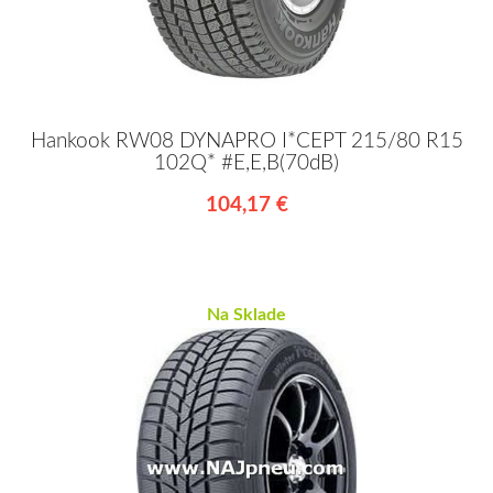
Hankook RW08 DYNAPRO I*CEPT 215/80 R15
102Q* #E,E,B(70dB)
104,17 €
Na Sklade