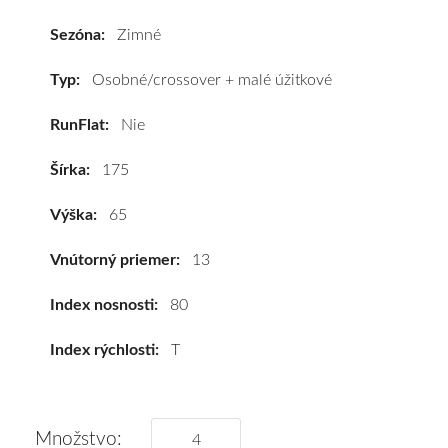
RS
(W442)
Sezóna:
Zimné
175/65
R13
Typ:
Osobné/crossover + malé úžitkové
80T
RunFlat:
Nie
#D,C,B(71dB)
kúpite
Šírka:
175
za
výhodnú
Výška:
65
cenu
a
Vnútorný priemer:
13
k
tomu
Index nosnosti:
80
vám
Index rýchlosti:
T
pneumatiky
obujeme
na
disky
Množstvo: