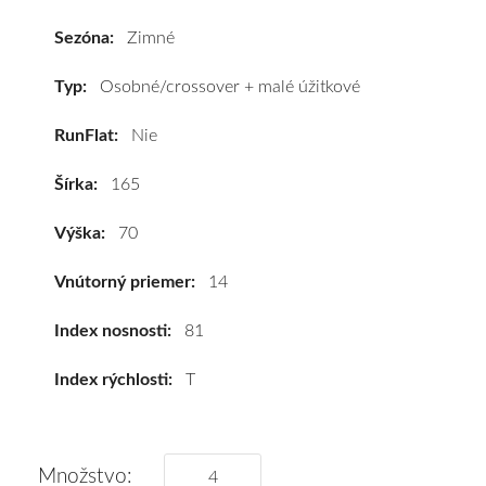
2
165/70
Sezóna:
Zimné
R14
81T
Typ:
Osobné/crossover + malé úžitkové
#C,B,B(69dB)
RunFlat:
Nie
kúpite
za
Šírka:
165
výhodnú
cenu
Výška:
70
a
k
Vnútorný priemer:
14
tomu
vám
Index nosnosti:
81
pneumatiky
Index rýchlosti:
T
obujeme
na
disky
podľa
Množstvo: