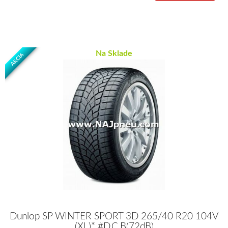
Na Sklade
AKCIA
Dunlop SP WINTER SPORT 3D 265/40 R20 104V
(XL)* #D,C,B(72dB)