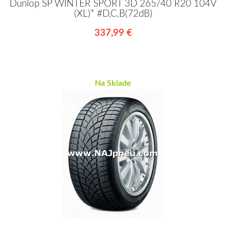
Dunlop SP WINTER SPORT 3D 265/40 R20 104V
(XL)* #D,C,B(72dB)
337,99 €
Na Sklade