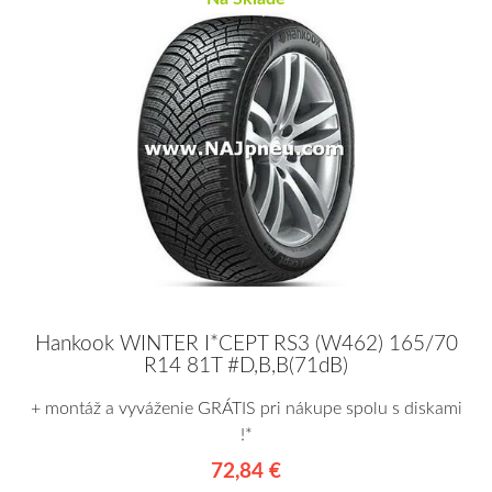
Hankook WINTER I*CEPT RS3 (W462) 165/70
R14 81T #D,B,B(71dB)
+ montáž a vyváženie GRÁTIS pri nákupe spolu s diskami
!*
72,84 €