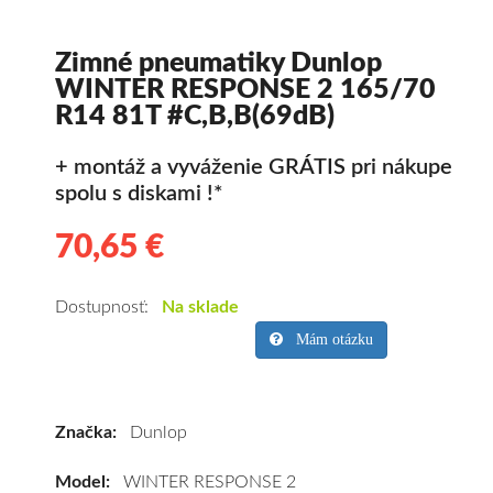
Zimné pneumatiky Dunlop
WINTER RESPONSE 2 165/70
R14 81T #C,B,B(69dB)
+ montáž a vyváženie GRÁTIS pri nákupe
spolu s diskami !*
70,65 €
70.65
Kvalitné
zimné
pneumatiky
Dostupnosť:
Na sklade
pre
Mám otázku
osobné
vozidlo
Dunlop
Značka:
Dunlop
WINTER
RESPONSE
Model:
WINTER RESPONSE 2