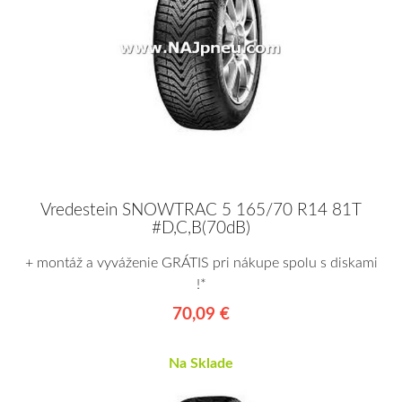
Vredestein SNOWTRAC 5 165/70 R14 81T
#D,C,B(70dB)
+ montáž a vyváženie GRÁTIS pri nákupe spolu s diskami
!*
70,09 €
Na Sklade