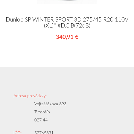
Dunlop SP WINTER SPORT 3D 275/45 R20 110V
(XL)* #D,C,B(72dB)
340,91 €
Adresa prevádzky:
Vojtaššákova 893
Tvrdošín
027 44
IČO:
52765831