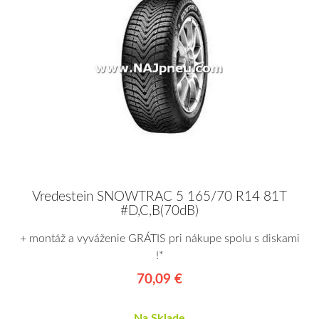
Vredestein SNOWTRAC 5 165/70 R14 81T
#D,C,B(70dB)
+ montáž a vyváženie GRÁTIS pri nákupe spolu s diskami
!*
70,09 €
Na Sklade