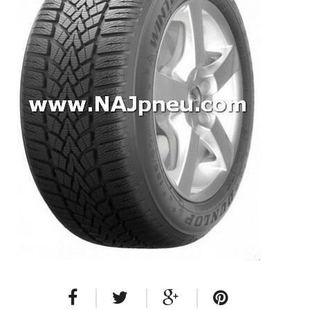
Dodávkové + malé úžitkové
Celoročné pneumatiky
Osobné/crossover + malé úžitkové
SUV/crossover + OFFRoad-ové
Dodávkové + malé úžitkové
Disky
Hliníkové / ALU disky / Elektróny
Plechové
Puklice na kolesá
Kontakt
Blog