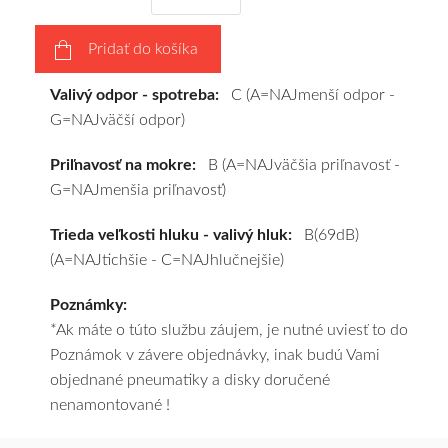
vášho
výberu
Pridať do košíka
a
pošleme
Valivý odpor - spotreba:
C (A=NAJmenší odpor -
zadarmo.
G=NAJväčší odpor)
Priľnavosť na mokre:
B (A=NAJväčšia priľnavosť -
G=NAJmenšia priľnavosť)
Trieda veľkosti hluku - valivý hluk:
B(69dB)
(A=NAJtichšie - C=NAJhlučnejšie)
Poznámky:
*Ak máte o túto službu záujem, je nutné uviesť to do
Poznámok v závere objednávky, inak budú Vami
objednané pneumatiky a disky doručené
nenamontované !