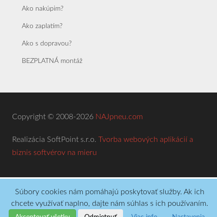
Ako nakúpim?
Ako zaplatím?
Ako s dopravou?
BEZPLATNÁ montáž
Copyright © 2008-2026
NAJpneu.com
Realizácia SoftPoint s.r.o.
Tvorba webových aplikácií a
biznis softvérov na mieru
Súbory cookies nám pomáhajú poskytovať služby. Ak ich
chcete využívať naplno, dajte nám súhlas s ich používaním.