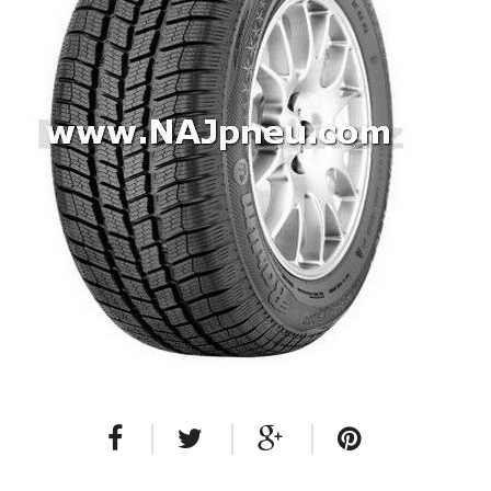
Dodávkové + malé úžitkové
Celoročné pneumatiky
Osobné/crossover + malé úžitkové
SUV/crossover + OFFRoad-ové
Dodávkové + malé úžitkové
Disky
Hliníkové / ALU disky / Elektróny
Plechové
Puklice na kolesá
Kontakt
Blog