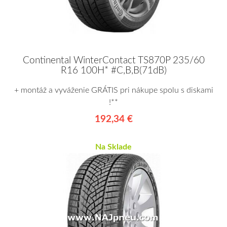
Continental WinterContact TS870P 235/60
R16 100H* #C,B,B(71dB)
+ montáž a vyváženie GRÁTIS pri nákupe spolu s diskami
!**
192,34 €
Na Sklade