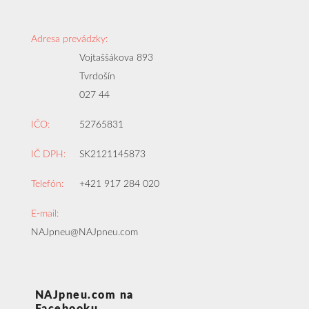
Adresa prevádzky:
Vojtaššákova 893
Tvrdošín
027 44
IČO:
52765831
IČ DPH:
SK2121145873
Telefón:
+421 917 284 020
E-mail:
NAJpneu@NAJpneu.com
NAJpneu.com na