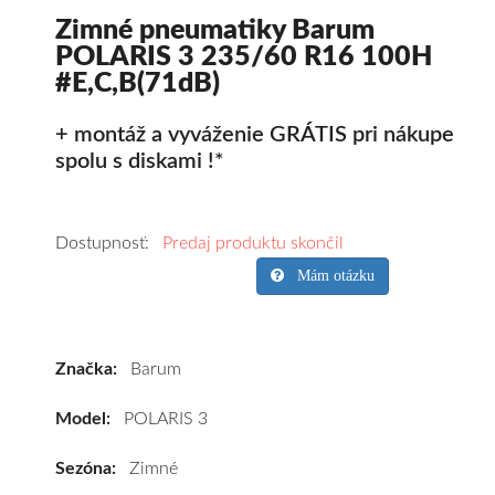
Zimné pneumatiky Barum
POLARIS 3 235/60 R16 100H
#E,C,B(71dB)
+ montáž a vyváženie GRÁTIS pri nákupe
spolu s diskami !*
Kvalitné
zimné
Dostupnosť:
Predaj produktu skončil
pneumatiky
Mám otázku
pre
osobné
vozidlo
Značka:
Barum
Barum
POLARIS
Model:
POLARIS 3
3
235/60
Sezóna:
Zimné
R16