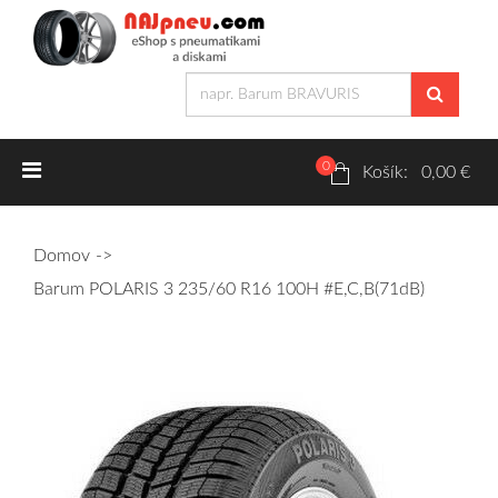
0
Letné pneumatiky
Košík: 0,00 €
Osobné/crossover + malé úžitkové
Domov
SUV/crossover + OFFRoad-ové
Barum POLARIS 3 235/60 R16 100H #E,C,B(71dB)
Dodávkové + malé úžitkové
Zimné pneumatiky
Osobné/crossover + malé úžitkové
SUV/crossover + OFFRoad-ové