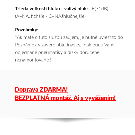
pošleme
Trieda veľkosti hluku - valivý hluk:
B(71dB)
zadarmo.
(A=NAJtichšie - C=NAJhlučnejšie)
Poznámky:
*Ak máte o túto službu záujem, je nutné uviesť to do
Poznámok v závere objednávky, inak budú Vami
objednané pneumatiky a disky doručené
nenamontované !
Doprava ZDARMA!
BEZPLATNÁ montáž. Aj s vyvážením!