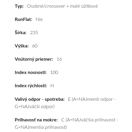
100H
Typ:
Osobné/crossover + malé úžitkové
#E,C,B(71dB)
RunFlat:
Nie
kúpite
za
Šírka:
235
výhodnú
cenu
Výška:
60
a
k
Vnútorný priemer:
16
tomu
vám
Index nosnosti:
100
pneumatiky
Index rýchlosti:
H
obujeme
na
Valivý odpor - spotreba:
E (A=NAJmenší odpor -
disky
G=NAJväčší odpor)
podľa
vášho
Priľnavosť na mokre:
C (A=NAJväčšia priľnavosť -
výberu
G=NAJmenšia priľnavosť)
a