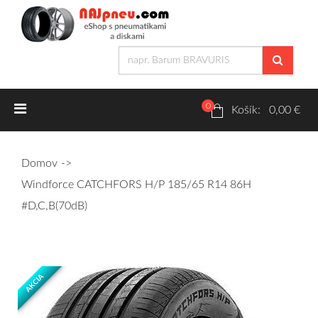
0
Letné pneumatiky
Košík: 0,00 €
Osobné/crossover + malé úžitkové
Domov
SUV/crossover + OFFRoad-ové
Windforce CATCHFORS H/P 185/65 R14 86H
Dodávkové + malé úžitkové
#D,C,B(70dB)
Zimné pneumatiky
AKCIA
Osobné/crossover + malé úžitkové
SUV/crossover + OFFRoad-ové