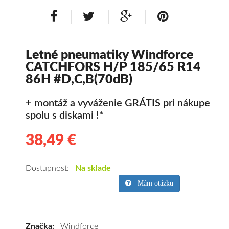
Letné pneumatiky Windforce
CATCHFORS H/P 185/65 R14
86H #D,C,B(70dB)
+ montáž a vyváženie GRÁTIS pri nákupe
spolu s diskami !*
38,49 €
38.49
Kvalitné
letné
pneumatiky
Dostupnosť:
Na sklade
pre
Mám otázku
osobné
vozidlo
Windforce
Značka:
Windforce