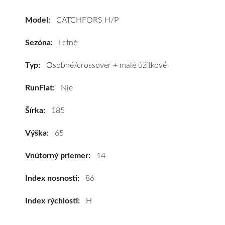
CATCHFORS
H/P
Model:
CATCHFORS H/P
185/65
R14
Sezóna:
Letné
86H
#D,C,B(70dB)
Typ:
Osobné/crossover + malé úžitkové
kúpite
RunFlat:
Nie
za
výhodnú
Šírka:
185
cenu
a
Výška:
65
k
tomu
Vnútorný priemer:
14
vám
pneumatiky
Index nosnosti:
86
obujeme
Index rýchlosti:
H
na
disky