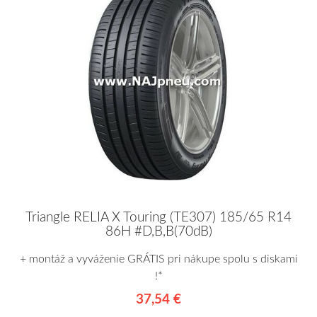
Triangle RELIA X Touring (TE307) 185/65 R14
86H #D,B,B(70dB)
+ montáž a vyváženie GRÁTIS pri nákupe spolu s diskami
!*
37,54 €