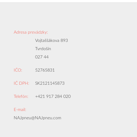
Adresa prevádzky:
Vojtaššákova 893
Tvrdošín
027 44
IČO:
52765831
IČ DPH:
SK2121145873
Telefón:
+421 917 284 020
E-mail:
NAJpneu@NAJpneu.com