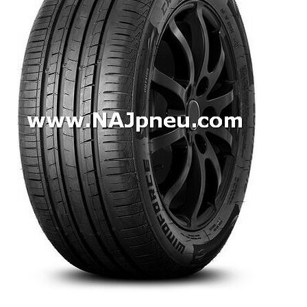
Dodávkové + malé úžitkové
Celoročné pneumatiky
Osobné/crossover + malé úžitkové
SUV/crossover + OFFRoad-ové
Dodávkové + malé úžitkové
Disky
Hliníkové / ALU disky / Elektróny
Plechové
Puklice na kolesá
Kontakt
Blog