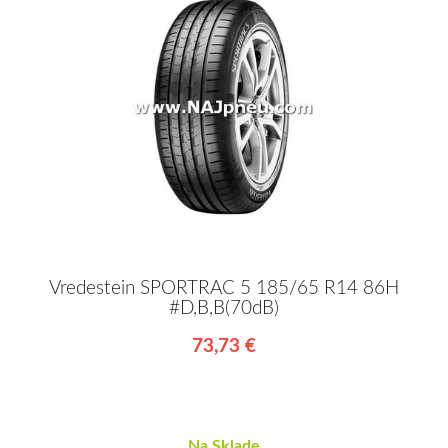
Vredestein SPORTRAC 5 185/65 R14 86H
#D,B,B(70dB)
73,73 €
Na Sklade