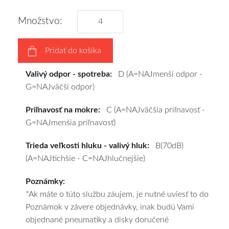
podľa
vášho
Množstvo:
výberu
a
Pridať do košíka
pošleme
zadarmo.
Valivý odpor - spotreba:
D (A=NAJmenší odpor -
G=NAJväčší odpor)
Priľnavosť na mokre:
C (A=NAJväčšia priľnavosť -
G=NAJmenšia priľnavosť)
Trieda veľkosti hluku - valivý hluk:
B(70dB)
(A=NAJtichšie - C=NAJhlučnejšie)
Poznámky:
*Ak máte o túto službu záujem, je nutné uviesť to do
Poznámok v závere objednávky, inak budú Vami
objednané pneumatiky a disky doručené