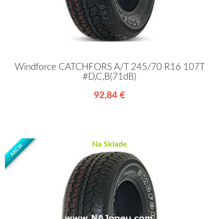
Windforce CATCHFORS A/T 245/70 R16 107T
#D,C,B(71dB)
92,84 €
Na Sklade
AKCIA