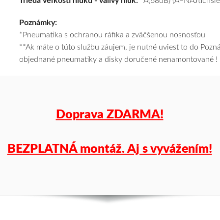
Trieda veľkosti hluku - valivý hluk:
A(68dB) (A=NAJtichšie
a
Poznámky:
k
*Pneumatika s ochranou ráfika a zväčšenou nosnosťou
tomu
**Ak máte o túto službu záujem, je nutné uviesť to do Poz
vám
objednané pneumatiky a disky doručené nenamontované !
pneumatiky
obujeme
na
disky
podľa
Doprava ZDARMA!
vášho
výberu
a
BEZPLATNÁ montáž. Aj s vyvážením!
pošleme
zadarmo.