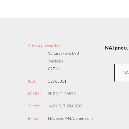
Adresa prevádzky:
NAJpneu.
Vojtaššákova 893
Tvrdošín
027 44
NA
IČO:
52765831
IČ DPH:
SK2121145873
Telefón:
+421 917 284 020
E-mail:
NAJpneu@NAJpneu.com