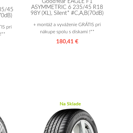
GoodYear EAGLE F1
ASYMMETRIC 6 235/45 R18
35/45
98Y (XL), Silent* #C,A,B(70dB)
70dB)
+ montáž a vyváženie GRÁTIS pri
IS pri
nákupe spolu s diskami !**
!**
180,41 €
Na Sklade