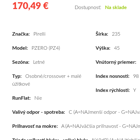
170,49 €
170.49
Kvalitné
Dostupnosť:
Na sklade
letné
pneumatiky
pre
Značka:
Pirelli
Šírka:
235
osobné
vozidlo
Model:
PZERO (PZ4)
Výška:
45
Pirelli
PZERO
Sezóna:
Letné
Vnútorný priemer:
(PZ4)
Typ:
Osobné/crossover + malé
235/45
Index nosnosti:
98
úžitkové
R18
Index rýchlosti:
Y
98Y
RunFlat:
Nie
(XL)*
#C,A,A(68dB)
Valivý odpor - spotreba:
C (A=NAJmenší odpor - G=NAJvä
kúpite
za
Priľnavosť na mokre:
A (A=NAJväčšia priľnavosť - G=NAJme
výhodnú
cenu