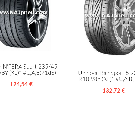
 N'FERA Sport 235/45
8Y (XL)* #C,A,B(71dB)
Uniroyal RainSport 5 
R18 98Y (XL)* #C,A,B
124,54 €
132,72 €