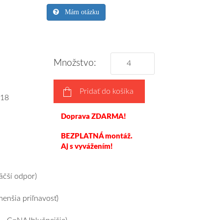
Mám otázku
Množstvo:
Pridať do košíka
18
Doprava ZDARMA!
BEZPLATNÁ montáž.
Aj s vyvážením!
čší odpor)
nšia priľnavosť)