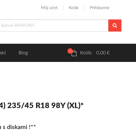
Môj účet
Košík
Prihlásenie
0
akt
Blog
Košík: 0,00 €
4) 235/45 R18 98Y (XL)*
 s diskami !**