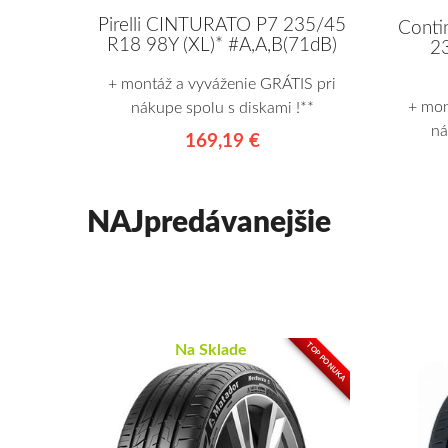
Pirelli CINTURATO P7 235/45
Conti
R18 98Y (XL)* #A,A,B(71dB)
2
+ montáž a vyváženie GRÁTIS pri
+ mon
nákupe spolu s diskami !**
ná
169,19 €
NAJpredávanejšie
TOP PONUKA
Na Sklade