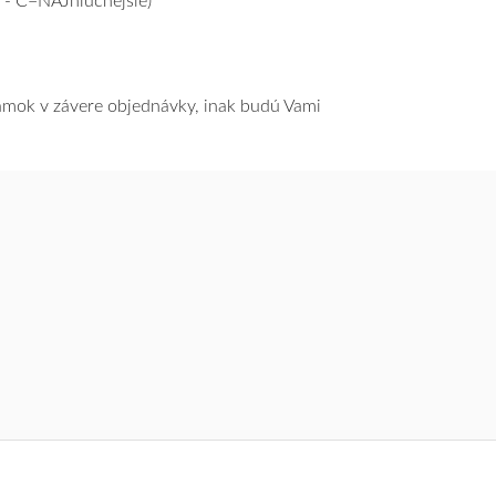
 - C=NAJhlučnejšie)
námok v závere objednávky, inak budú Vami