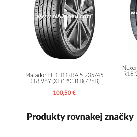
Nexen
R18 9
Matador HECTORRA 5 235/45
R18 98Y (XL)* #C,B,B(72dB)
100,50 €
Produkty rovnakej značky