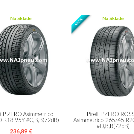
Na Sklade
Na Sklade
AKCIA
lli P ZERO Asimmetrico
Pirelli PZERO ROS
 R18 95Y #C,B,B(72dB)
Asimmetrico 265/45 R2
#D,B,B(72dB)
236,89 €