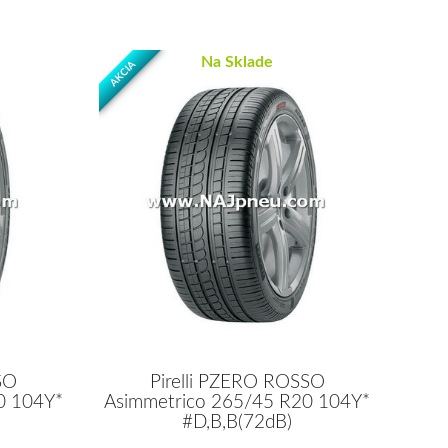
Na Sklade
AKCIA
SO
Pirelli PZERO ROSSO
0 104Y*
Asimmetrico 265/45 R20 104Y*
#D,B,B(72dB)