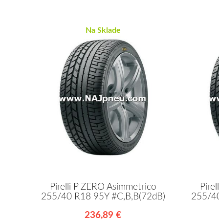
Na Sklade
Pirelli P ZERO Asimmetrico
Pire
255/40 R18 95Y #C,B,B(72dB)
255/40
236,89 €