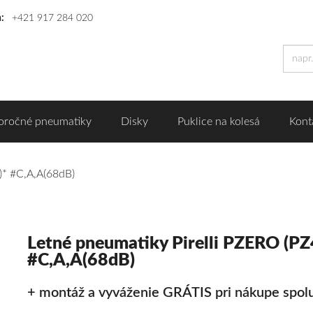
n:
+421 917 284 020
oročné pneumatiky
Disky
Puklice na kolesá
Kont
)* #C,A,A(68dB)
Letné pneumatiky Pirelli PZERO (PZ
#C,A,A(68dB)
+ montáž a vyváženie GRÁTIS pri nákupe spolu