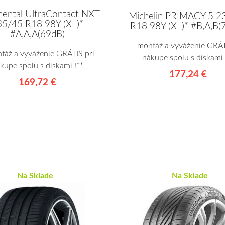
nental UltraContact NXT
Michelin PRIMACY 5 2
35/45 R18 98Y (XL)*
R18 98Y (XL)* #B,A,B(
#A,A,A(69dB)
+ montáž a vyváženie GRÁT
táž a vyváženie GRÁTIS pri
nákupe spolu s diskami 
kupe spolu s diskami !**
177,24 €
169,72 €
Na Sklade
Na Sklade