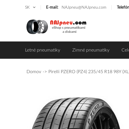
SK
E-mail:
NAJpneu@NAJpneu.com
Telefó
Letné pneumatiky
Zimné pneumatiky
Cel
Domov
Pirelli PZERO (PZ4) 235/45 R18 98Y (XL