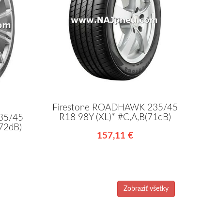
Firestone ROADHAWK 235/45
R18 98Y (XL)* #C,A,B(71dB)
235/45
(72dB)
157,11 €
Zobraziť všetky