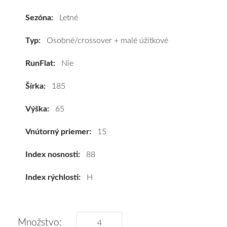
Verde
185/65
Sezóna:
Letné
R15
88H
Typ:
Osobné/crossover + malé úžitkové
#C,B,B(69dB)
RunFlat:
Nie
kúpite
za
Šírka:
185
výhodnú
cenu
Výška:
65
a
k
Vnútorný priemer:
15
tomu
vám
Index nosnosti:
88
pneumatiky
Index rýchlosti:
H
obujeme
na
disky
podľa
Množstvo: