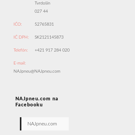
Tvrdošín
027 44
IČO:
52765831
IČ DPH:
SK2121145873
Telefón:
+421 917 284 020
E-mail:
NAJpneu@NAJpneu.com
NAJpneu.com na
Facebooku
NAJpneu.com