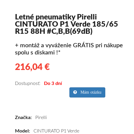
Letné pneumatiky Pirelli
CINTURATO P1 Verde 185/65
R15 88H #C,B,B(69dB)
+ montáž a vyváženie GRÁTIS pri nákupe
spolu s diskami !*
216,04 €
216.04
Kvalitné
letné
pneumatiky
Dostupnosť:
Do 3 dní
pre
Mám otázku
osobné
vozidlo
Pirelli
Značka:
Pirelli
CINTURATO
P1
Model:
CINTURATO P1 Verde