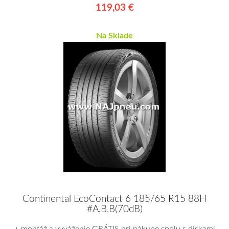
119,03 €
Na Sklade
Continental EcoContact 6 185/65 R15 88H
#A,B,B(70dB)