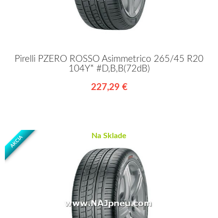
Pirelli PZERO ROSSO Asimmetrico 265/45 R20
104Y* #D,B,B(72dB)
227,29 €
Na Sklade
AKCIA