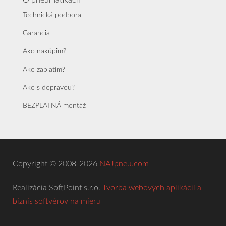
O pneumatikách
Technická podpora
Garancia
Ako nakúpim?
Ako zaplatím?
Ako s dopravou?
BEZPLATNÁ montáž
Copyright © 2008-2026
NAJpneu.com
Realizácia SoftPoint s.r.o.
Tvorba webových aplikácií a
biznis softvérov na mieru