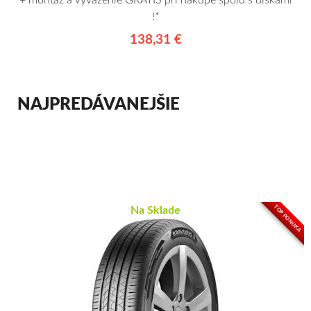
+ montáž a vyváženie GRÁTIS pri nákupe spolu s diskami
!*
138,31 €
NAJPREDÁVANEJŠIE
TOP PONUKA
Na Sklade