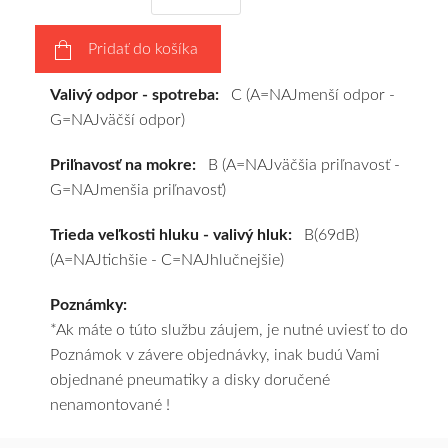
vášho
výberu
Pridať do košíka
a
pošleme
Valivý odpor - spotreba:
C (A=NAJmenší odpor -
zadarmo.
G=NAJväčší odpor)
Priľnavosť na mokre:
B (A=NAJväčšia priľnavosť -
G=NAJmenšia priľnavosť)
Trieda veľkosti hluku - valivý hluk:
B(69dB)
(A=NAJtichšie - C=NAJhlučnejšie)
Poznámky:
*Ak máte o túto službu záujem, je nutné uviesť to do
Poznámok v závere objednávky, inak budú Vami
objednané pneumatiky a disky doručené
nenamontované !