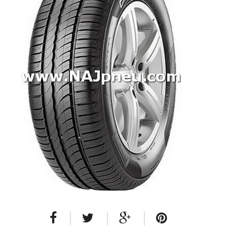
Dodávkové + malé úžitkové
Celoročné pneumatiky
Osobné/crossover + malé úžitkové
SUV/crossover + OFFRoad-ové
Dodávkové + malé úžitkové
Disky
Hliníkové / ALU disky / Elektróny
Plechové
Puklice na kolesá
Kontakt
Blog