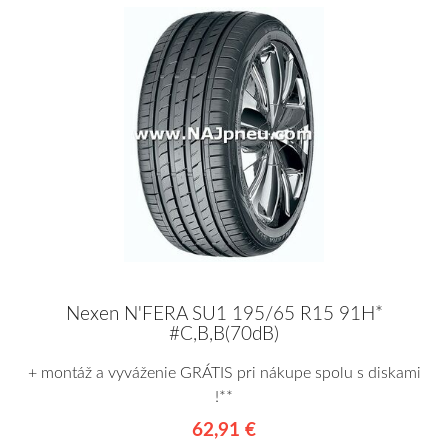
Nexen N'FERA SU1 195/65 R15 91H*
#C,B,B(70dB)
+ montáž a vyváženie GRÁTIS pri nákupe spolu s diskami
!**
62,91 €