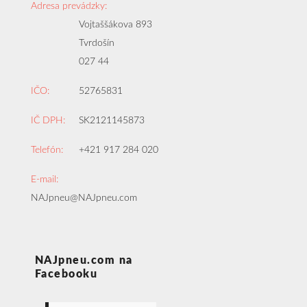
Adresa prevádzky:
Vojtaššákova 893
Tvrdošín
027 44
IČO:
52765831
IČ DPH:
SK2121145873
Telefón:
+421 917 284 020
E-mail:
NAJpneu@NAJpneu.com
NAJpneu.com na
Facebooku