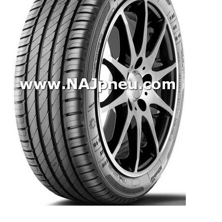
Dodávkové + malé úžitkové
Celoročné pneumatiky
Osobné/crossover + malé úžitkové
SUV/crossover + OFFRoad-ové
Dodávkové + malé úžitkové
Disky
Hliníkové / ALU disky / Elektróny
Plechové
Puklice na kolesá
Kontakt
Blog