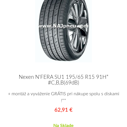
Nexen N'FERA SU1 195/65 R15 91H*
#C,B,B(69dB)
+ montáž a vyváženie GRÁTIS pri nákupe spolu s diskami
!**
62,91 €
Na Sklade