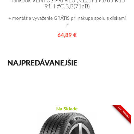
Hankook VENTUS PRIME3 (K125) 195/65 R15
91H #C,B,B(71dB)
+ montáž a vyváženie GRÁTIS pri nákupe spolu s diskami
!*
64,89 €
NAJPREDÁVANEJŠIE
TOP PONUKA
Na Sklade