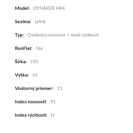
HP4
Model:
DYNAXER HP4
195/65
R15
Sezóna:
Letné
91H
#C,B,A(68dB)
Typ:
Osobné/crossover + malé úžitkové
kúpite
RunFlat:
Nie
za
výhodnú
Šírka:
195
cenu
a
Výška:
65
k
tomu
Vnútorný priemer:
15
vám
pneumatiky
Index nosnosti:
91
obujeme
Index rýchlosti:
H
na
disky
podľa