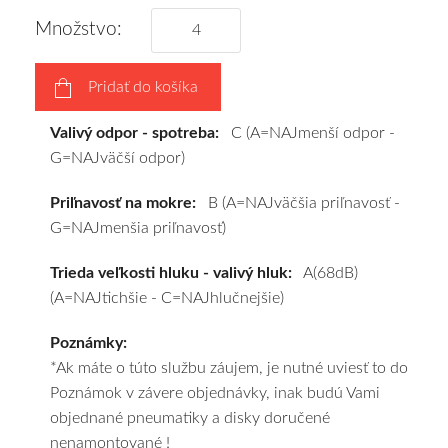
vášho
Množstvo:
výberu
a
Pridať do košíka
pošleme
zadarmo.
Valivý odpor - spotreba:
C (A=NAJmenší odpor -
G=NAJväčší odpor)
Priľnavosť na mokre:
B (A=NAJväčšia priľnavosť -
G=NAJmenšia priľnavosť)
Trieda veľkosti hluku - valivý hluk:
A(68dB)
(A=NAJtichšie - C=NAJhlučnejšie)
Poznámky:
*Ak máte o túto službu záujem, je nutné uviesť to do
Poznámok v závere objednávky, inak budú Vami
objednané pneumatiky a disky doručené
nenamontované !