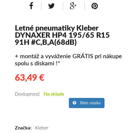
Letné pneumatiky Kleber
DYNAXER HP4 195/65 R15
91H #C,B,A(68dB)
+ montáž a vyváženie GRÁTIS pri nákupe
spolu s diskami !*
63,49 €
63.49
Kvalitné
letné
pneumatiky
Dostupnosť:
Na sklade
pre
Mám otázku
osobné
vozidlo
Kleber
Značka:
Kleber
DYNAXER