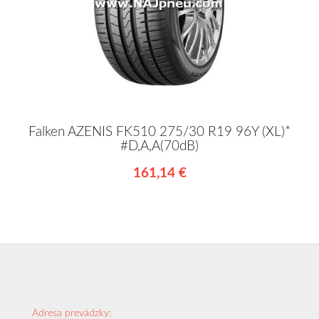
Falken AZENIS FK510 275/30 R19 96Y (XL)*
#D,A,A(70dB)
161,14 €
Adresa prevádzky: