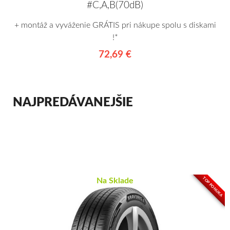
#C,A,B(70dB)
+ montáž a vyváženie GRÁTIS pri nákupe spolu s diskami
!*
72,69 €
NAJPREDÁVANEJŠIE
TOP PONUKA
Na Sklade