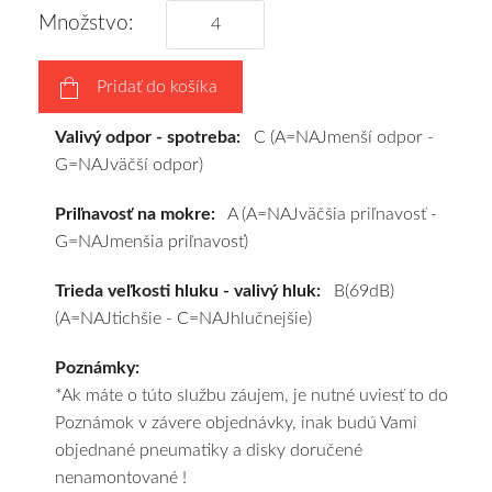
vášho
Množstvo:
výberu
a
Pridať do košíka
pošleme
zadarmo.
Valivý odpor - spotreba:
C (A=NAJmenší odpor -
G=NAJväčší odpor)
Priľnavosť na mokre:
A (A=NAJväčšia priľnavosť -
G=NAJmenšia priľnavosť)
Trieda veľkosti hluku - valivý hluk:
B(69dB)
(A=NAJtichšie - C=NAJhlučnejšie)
Poznámky:
*Ak máte o túto službu záujem, je nutné uviesť to do
Poznámok v závere objednávky, inak budú Vami
objednané pneumatiky a disky doručené
nenamontované !