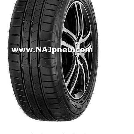
Dodávkové + malé úžitkové
Celoročné pneumatiky
Osobné/crossover + malé úžitkové
SUV/crossover + OFFRoad-ové
Dodávkové + malé úžitkové
Disky
Hliníkové / ALU disky / Elektróny
Plechové
Puklice na kolesá
Kontakt
Blog