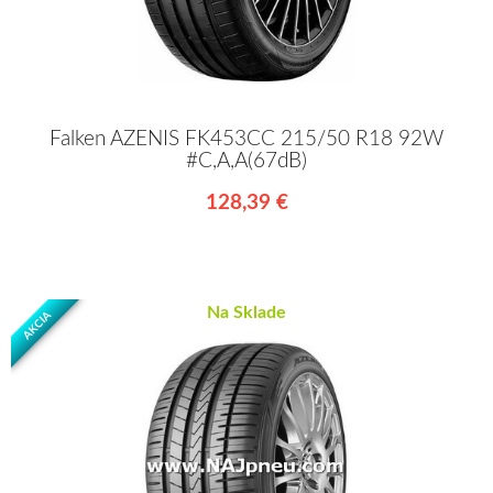
Falken AZENIS FK453CC 215/50 R18 92W
#C,A,A(67dB)
128,39 €
Na Sklade
AKCIA