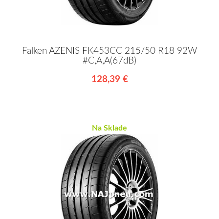
Falken AZENIS FK453CC 215/50 R18 92W
#C,A,A(67dB)
128,39 €
Na Sklade