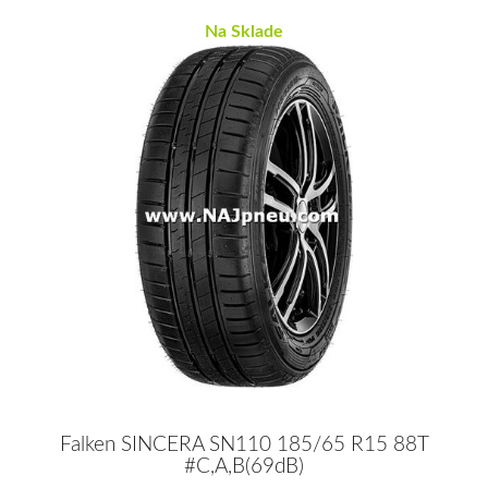
Na Sklade
Falken SINCERA SN110 185/65 R15 88T
#C,A,B(69dB)