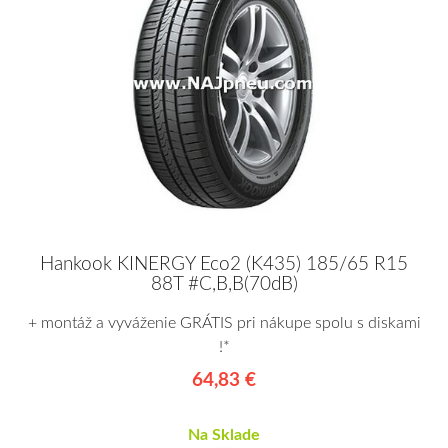
Hankook KINERGY Eco2 (K435) 185/65 R15
88T #C,B,B(70dB)
+ montáž a vyváženie GRÁTIS pri nákupe spolu s diskami
!*
64,83 €
Na Sklade