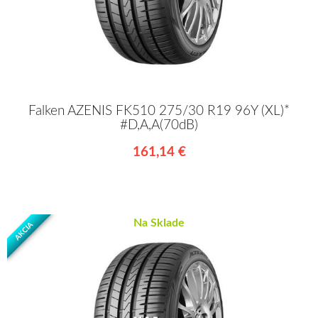
Falken AZENIS FK510 275/30 R19 96Y (XL)*
#D,A,A(70dB)
161,14 €
Na Sklade
AKCIA