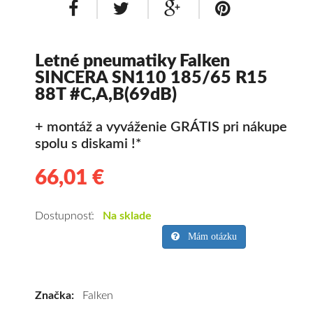
Letné pneumatiky Falken
SINCERA SN110 185/65 R15
88T #C,A,B(69dB)
+ montáž a vyváženie GRÁTIS pri nákupe
spolu s diskami !*
66,01 €
66.01
Kvalitné
letné
pneumatiky
Dostupnosť:
Na sklade
pre
Mám otázku
osobné
vozidlo
Falken
Značka:
Falken
SINCERA