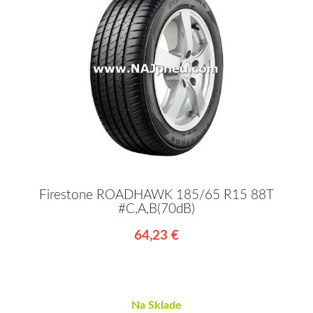
Firestone ROADHAWK 185/65 R15 88T
#C,A,B(70dB)
64,23 €
Na Sklade