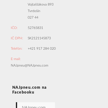
Vojtaššákova 893
Tvrdošín
027 44
IČO:
52765831
IČ DPH:
SK2121145873
Telefón:
+421 917 284 020
E-mail:
NAJpneu@NAJpneu.com
NAJpneu.com na
Facebooku
NAJpneu.com