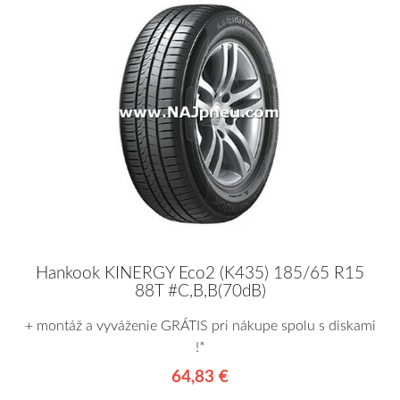
Hankook KINERGY Eco2 (K435) 185/65 R15
88T #C,B,B(70dB)
+ montáž a vyváženie GRÁTIS pri nákupe spolu s diskami
!*
64,83 €