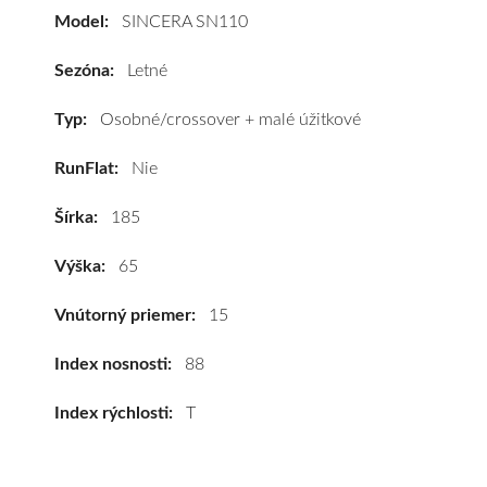
SN110
Model:
SINCERA SN110
185/65
R15
Sezóna:
Letné
88T
#C,A,B(69dB)
Typ:
Osobné/crossover + malé úžitkové
kúpite
RunFlat:
Nie
za
výhodnú
Šírka:
185
cenu
a
Výška:
65
k
tomu
Vnútorný priemer:
15
vám
pneumatiky
Index nosnosti:
88
obujeme
Index rýchlosti:
T
na
disky
podľa