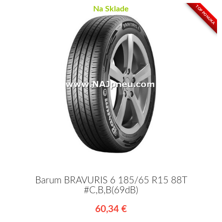
TOP PONUKA
Na Sklade
Barum BRAVURIS 6 185/65 R15 88T
#C,B,B(69dB)
60,34 €