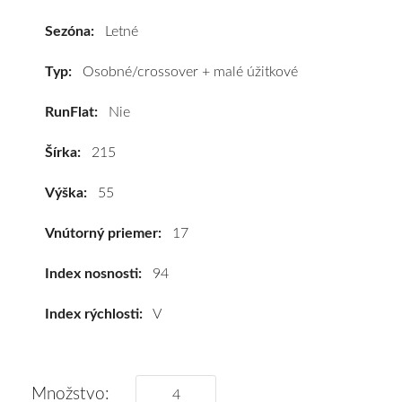
215/55
R17
Sezóna:
Letné
94V
#A,A,B(71dB)
Typ:
Osobné/crossover + malé úžitkové
kúpite
RunFlat:
Nie
za
výhodnú
Šírka:
215
cenu
a
Výška:
55
k
tomu
Vnútorný priemer:
17
vám
pneumatiky
Index nosnosti:
94
obujeme
Index rýchlosti:
V
na
disky
podľa
vášho
Množstvo: