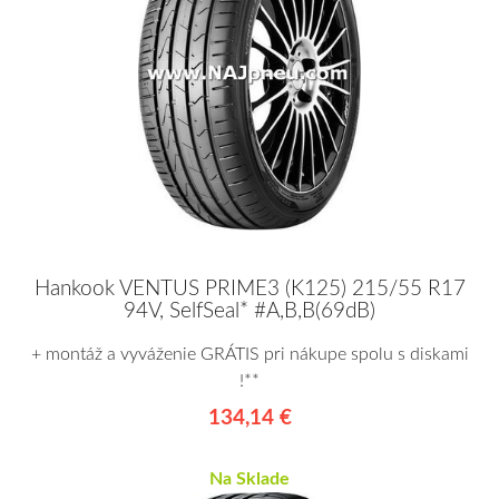
Hankook VENTUS PRIME3 (K125) 215/55 R17
94V, SelfSeal* #A,B,B(69dB)
+ montáž a vyváženie GRÁTIS pri nákupe spolu s diskami
!**
134,14 €
Na Sklade