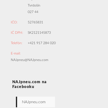
Tvrdošín
027 44
IČO:
52765831
IČ DPH:
SK2121145873
Telefón:
+421 917 284 020
E-mail:
NAJpneu@NAJpneu.com
NAJpneu.com na
Facebooku
NAJpneu.com