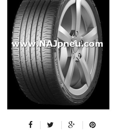
Dodávkové + malé úžitkové
Celoročné pneumatiky
Osobné/crossover + malé úžitkové
SUV/crossover + OFFRoad-ové
Dodávkové + malé úžitkové
Disky
Hliníkové / ALU disky / Elektróny
Plechové
Puklice na kolesá
Kontakt
Blog