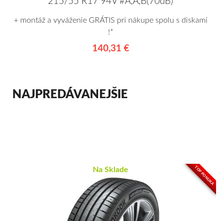
215/55 R17 94V #A,A,B(70dB)
+ montáž a vyváženie GRÁTIS pri nákupe spolu s diskami
!*
140,31 €
NAJPREDÁVANEJŠIE
TOP PONUKA
Na Sklade