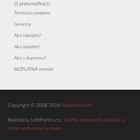
O pneumatikách
Technická podpora
Garancia
Ako nakúpim?
Ako zaplatím?
Ako s dopravou?
BEZPLATNÁ montáž
Copyright © 2008-2026
NAJpneu.com
Realizácia SoftPoint s.r.o.
Tvorba webových aplikácií a
biznis softvérov na mieru