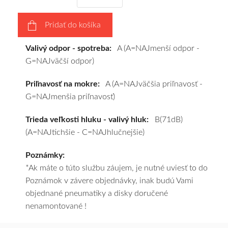
výberu
a
Pridať do košíka
pošleme
zadarmo.
Valivý odpor - spotreba:
A (A=NAJmenší odpor -
G=NAJväčší odpor)
Priľnavosť na mokre:
A (A=NAJväčšia priľnavosť -
G=NAJmenšia priľnavosť)
Trieda veľkosti hluku - valivý hluk:
B(71dB)
(A=NAJtichšie - C=NAJhlučnejšie)
Poznámky:
*Ak máte o túto službu záujem, je nutné uviesť to do
Poznámok v závere objednávky, inak budú Vami
objednané pneumatiky a disky doručené
nenamontované !