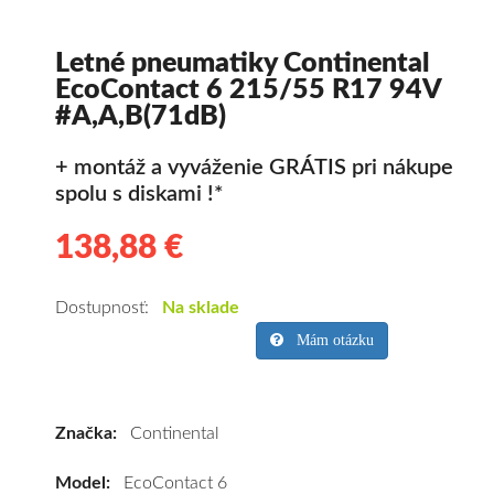
Letné pneumatiky Continental
EcoContact 6 215/55 R17 94V
#A,A,B(71dB)
+ montáž a vyváženie GRÁTIS pri nákupe
spolu s diskami !*
138,88 €
138.88
Kvalitné
letné
pneumatiky
Dostupnosť:
Na sklade
pre
Mám otázku
osobné
vozidlo
Continental
Značka:
Continental
EcoContact
6
Model:
EcoContact 6