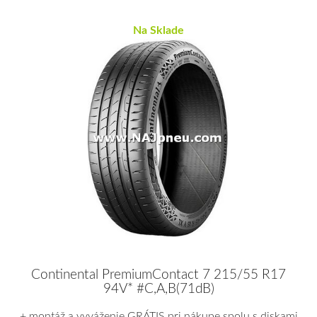
Na Sklade
Continental PremiumContact 7 215/55 R17
94V* #C,A,B(71dB)
+ montáž a vyváženie GRÁTIS pri nákupe spolu s diskami