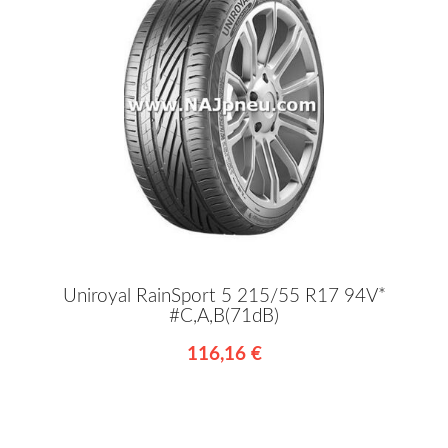
Uniroyal RainSport 5 215/55 R17 94V*
#C,A,B(71dB)
116,16 €