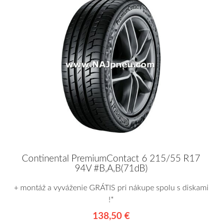
Continental PremiumContact 6 215/55 R17
94V #B,A,B(71dB)
+ montáž a vyváženie GRÁTIS pri nákupe spolu s diskami
!*
138,50 €