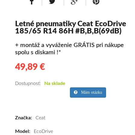
Letné pneumatiky Ceat EcoDrive
185/65 R14 86H #B,B,B(69dB)
+ montáž a vyváženie GRÁTIS pri nákupe
spolu s diskami !*
49,89 €
49.89
Kvalitné
letné
pneumatiky
Dostupnosť:
Na sklade
pre
Mám otázku
osobné
vozidlo
Ceat
Značka:
Ceat
EcoDrive
185/65
Model:
EcoDrive
R14