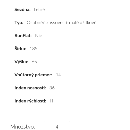
86H
Sezóna:
Letné
#B,B,B(69dB)
kúpite
Typ:
Osobné/crossover + malé úžitkové
za
RunFlat:
Nie
výhodnú
cenu
Šírka:
185
a
k
Výška:
65
tomu
vám
Vnútorný priemer:
14
pneumatiky
obujeme
Index nosnosti:
86
na
Index rýchlosti:
H
disky
podľa
vášho
výberu
Množstvo: