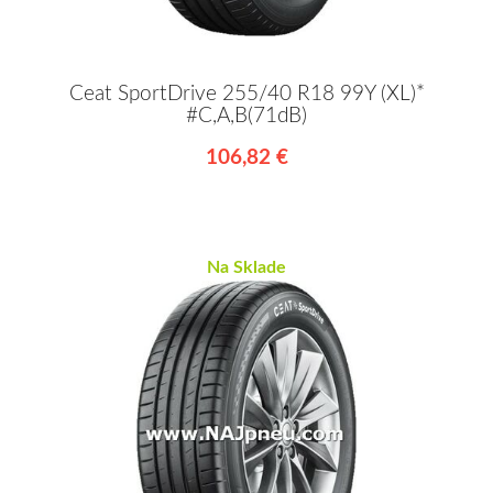
Ceat SportDrive 255/40 R18 99Y (XL)*
#C,A,B(71dB)
106,82 €
Na Sklade