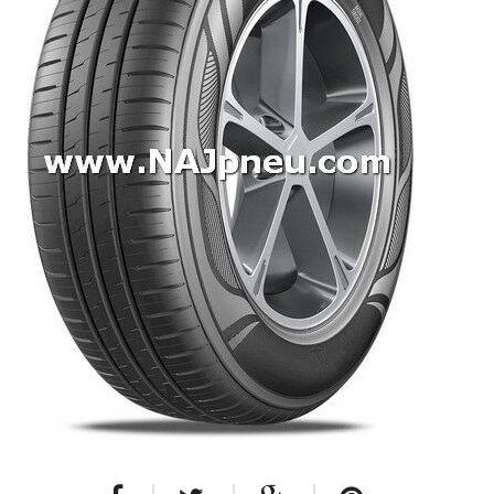
Dodávkové + malé úžitkové
Celoročné pneumatiky
Osobné/crossover + malé úžitkové
SUV/crossover + OFFRoad-ové
Dodávkové + malé úžitkové
Disky
Hliníkové / ALU disky / Elektróny
Plechové
Puklice na kolesá
Kontakt
Blog