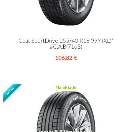
Ceat SportDrive 255/40 R18 99Y (XL)*
#C,A,B(71dB)
106,82 €
Na Sklade
AKCIA