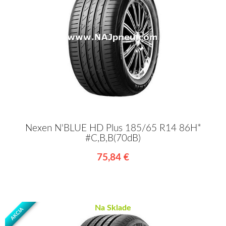
Nexen N'BLUE HD Plus 185/65 R14 86H*
#C,B,B(70dB)
75,84 €
Na Sklade
AKCIA