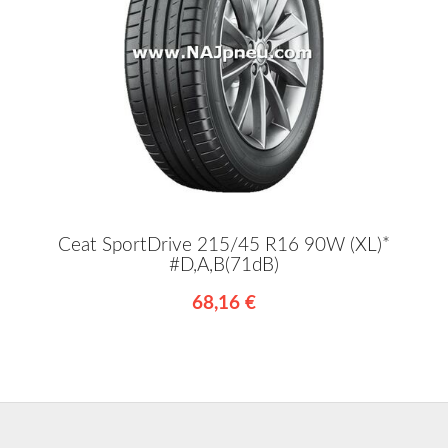
Ceat SportDrive 215/45 R16 90W (XL)*
#D,A,B(71dB)
68,16 €