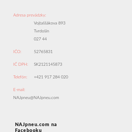
Adresa prevádzky:
Vojtaššákova 893
Tvrdošín
027 44
IČO:
52765831
IČ DPH:
SK2121145873
Telefón:
+421 917 284 020
E-mail:
NAJpneu@NAJpneu.com
NAJpneu.com na
Facebooku