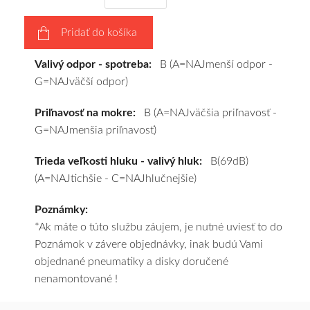
a
pošleme
Pridať do košíka
zadarmo.
Valivý odpor - spotreba:
B (A=NAJmenší odpor -
G=NAJväčší odpor)
Priľnavosť na mokre:
B (A=NAJväčšia priľnavosť -
G=NAJmenšia priľnavosť)
Trieda veľkosti hluku - valivý hluk:
B(69dB)
(A=NAJtichšie - C=NAJhlučnejšie)
Poznámky:
*Ak máte o túto službu záujem, je nutné uviesť to do
Poznámok v závere objednávky, inak budú Vami
objednané pneumatiky a disky doručené
nenamontované !