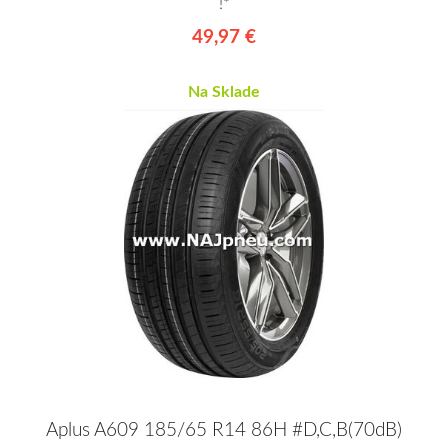
!*
49,97 €
Na Sklade
Aplus A609 185/65 R14 86H #D,C,B(70dB)