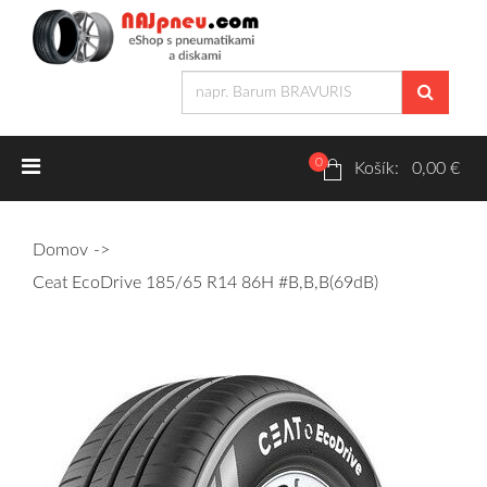
0
Letné pneumatiky
Košík: 0,00 €
Osobné/crossover + malé úžitkové
Domov
SUV/crossover + OFFRoad-ové
Ceat EcoDrive 185/65 R14 86H #B,B,B(69dB)
Dodávkové + malé úžitkové
Zimné pneumatiky
Osobné/crossover + malé úžitkové
SUV/crossover + OFFRoad-ové