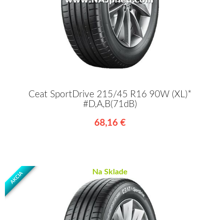
Ceat SportDrive 215/45 R16 90W (XL)*
#D,A,B(71dB)
68,16 €
Na Sklade
AKCIA