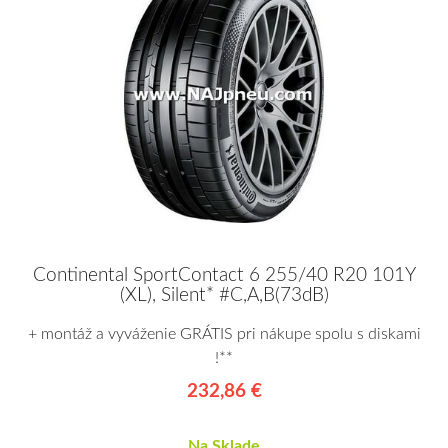
Continental SportContact 6 255/40 R20 101Y
(XL), Silent* #C,A,B(73dB)
+ montáž a vyváženie GRÁTIS pri nákupe spolu s diskami
!**
232,86 €
Na Sklade