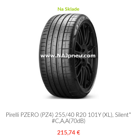
Na Sklade
Pirelli PZERO (PZ4) 255/40 R20 101Y (XL), Silent*
#C,A,A(70dB)
215,74 €