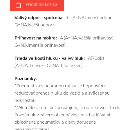
Pridať do košíka
výberu
a
Valivý odpor - spotreba:
C (A=NAJmenší odpor -
pošleme
G=NAJväčší odpor)
zadarmo.
Priľnavosť na mokre:
A (A=NAJväčšia priľnavosť -
G=NAJmenšia priľnavosť)
Trieda veľkosti hluku - valivý hluk:
A(70dB)
(A=NAJtichšie - C=NAJhlučnejšie)
Poznámky:
*Pneumatika s ochranou ráfika, schopnosťou
redukovať prenos hluku do vozidla a zväčšenou
nosnosťou
**Ak máte o túto službu záujem, je nutné uviesť to do
Poznámok v závere objednávky, inak budú Vami
objednané pneumatiky a disky doručené
nenamontované !