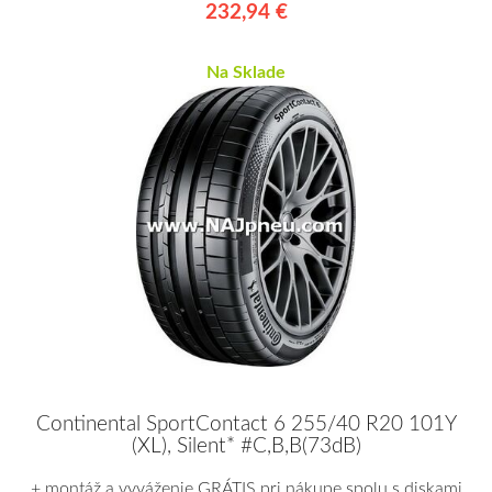
232,94 €
Na Sklade
Continental SportContact 6 255/40 R20 101Y
(XL), Silent* #C,B,B(73dB)
+ montáž a vyváženie GRÁTIS pri nákupe spolu s diskami