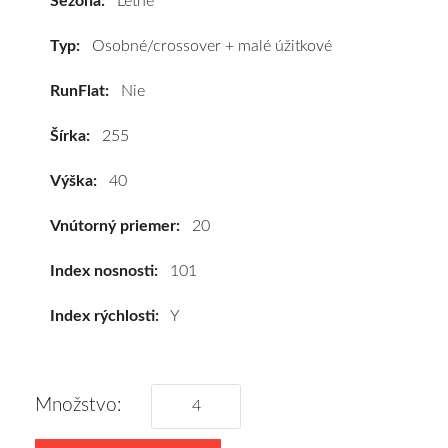
Sezóna:
Letné
101Y
(XL),
Typ:
Osobné/crossover + malé úžitkové
Silent*
RunFlat:
Nie
#C,A,A(70dB)
kúpite
Šírka:
255
za
výhodnú
Výška:
40
cenu
a
Vnútorný priemer:
20
k
tomu
Index nosnosti:
101
vám
Index rýchlosti:
Y
pneumatiky
obujeme
na
disky
Množstvo:
podľa
vášho