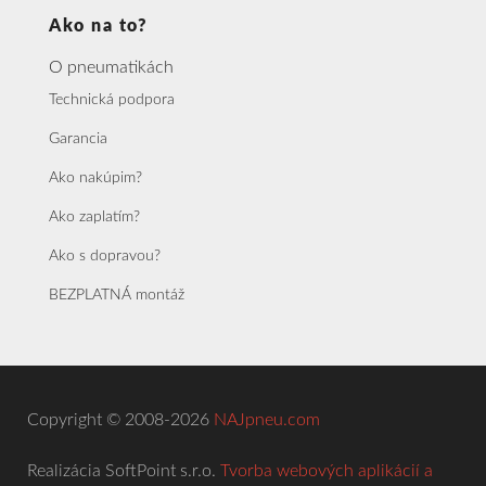
Ako na to?
O pneumatikách
Technická podpora
Garancia
Ako nakúpim?
Ako zaplatím?
Ako s dopravou?
BEZPLATNÁ montáž
Copyright © 2008-2026
NAJpneu.com
Realizácia SoftPoint s.r.o.
Tvorba webových aplikácií a