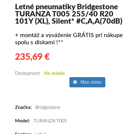
Letné pneumatiky Bridgestone
TURANZA T005 255/40 R20
101Y (XL), Silent* #C,A,A(70dB)
+ montáž a vyváženie GRÁTIS pri nákupe
spolu s diskami !**
235,69 €
235.69
Kvalitné
letné
pneumatiky
Dostupnosť:
Na sklade
pre
Mám otázku
osobné
vozidlo
Bridgestone
Značka:
Bridgestone
TURANZA
T005
Model:
TURANZA T005
255/40
R20