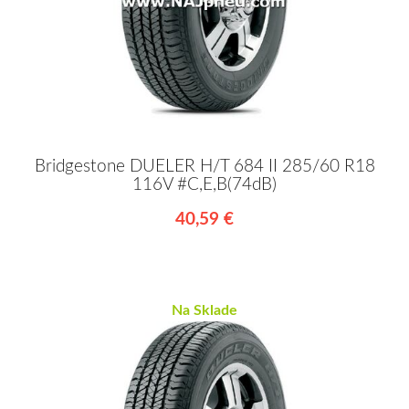
Bridgestone DUELER H/T 684 II 285/60 R18
116V #C,E,B(74dB)
40,59 €
Na Sklade