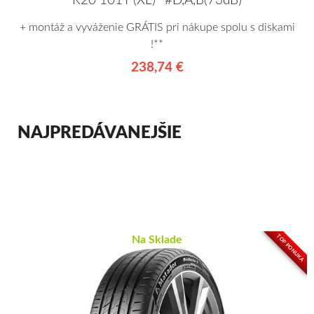
R20 101Y (XL)* #D,A,B(73dB)
+ montáž a vyváženie GRÁTIS pri nákupe spolu s diskami
!**
238,74 €
NAJPREDÁVANEJŠIE
TOP PONUKA
Na Sklade