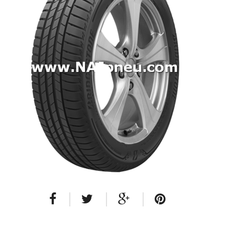
Dodávkové + malé úžitkové
Celoročné pneumatiky
Osobné/crossover + malé úžitkové
SUV/crossover + OFFRoad-ové
Dodávkové + malé úžitkové
Disky
Hliníkové / ALU disky / Elektróny
Plechové
Puklice na kolesá
Kontakt
Blog