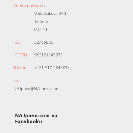
Adresa prevádzky:
Vojtaššákova 893
Tvrdošín
027 44
IČO:
52765831
IČ DPH:
SK2121145873
Telefón:
+421 917 284 020
E-mail:
NAJpneu@NAJpneu.com
NAJpneu.com na
Facebooku