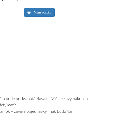
Mám otázku
Vám bude poskytnutá zľava na Váš celkový nákup, a
tiek/matíc
známok v závere objednávky, inak budú Vami