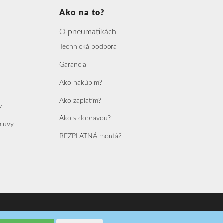
Ako na to?
O pneumatikách
Technická podpora
Garancia
Ako nakúpim?
Ako zaplatím?
y
Ako s dopravou?
mluvy
BEZPLATNÁ montáž
vorba webových aplikácií a biznis softvérov na mieru