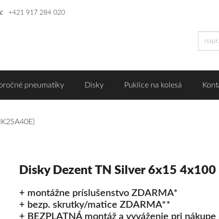
n:
+421 917 284 020
oročné pneumatiky
Disky
Puklice na kolesá
Kont
TNK2SA40E)
Disky Dezent TN Silver 6x15 4x10
+ montážne príslušenstvo ZDARMA*
+ bezp. skrutky/matice ZDARMA**
+ BEZPLATNÁ montáž a vyváženie pri nákupe 