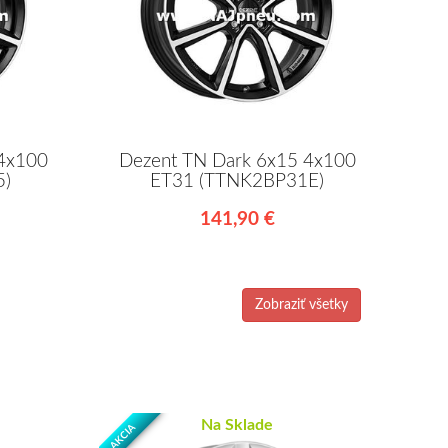
 4x100
Dezent TN Dark 6x15 4x100
5)
ET31 (TTNK2BP31E)
141,90 €
Zobraziť všetky
Na Sklade
AKCIA