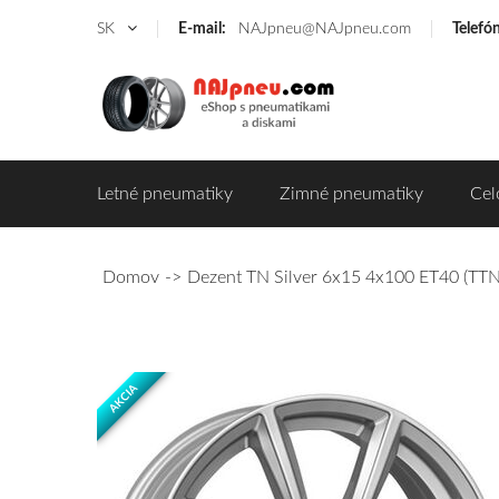
SK
E-mail:
NAJpneu@NAJpneu.com
Telefó
Letné pneumatiky
Zimné pneumatiky
Cel
Domov
Dezent TN Silver 6x15 4x100 ET40 (T
AKCIA