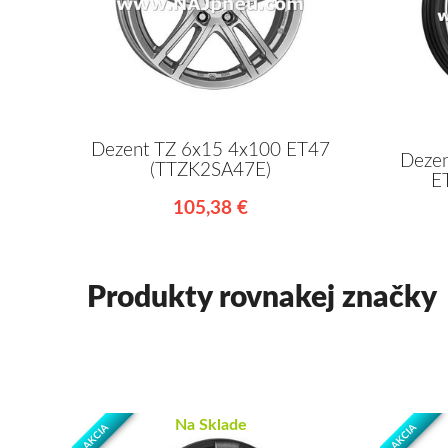
Dezent TZ 6x15 4x100 ET47
Dezen
(TTZK2SA47E)
E
105,38 €
Produkty rovnakej značky
Na Sklade
AKCIA
AKCIA