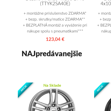
(TTYK2SA40E)
4x10
+ montážne príslušenstvo ZDARMA*
+ mont
+ bezp. skrutky/matice ZDARMA**
+ bez
+ BEZPLATNÁ montáž a vyváženie pri
+ BEZPL
nákupe spolu s pneumatikami***
nákup
123,04 €
NAJpredávanejšie
Na Sklade
AKCIA
AKCIA