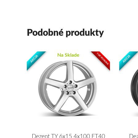
Podobné produkty
TOP PONUKA
Na Sklade
AKCIA
AKCIA
Dezent TY 6x15 4x100 ET40
Dez