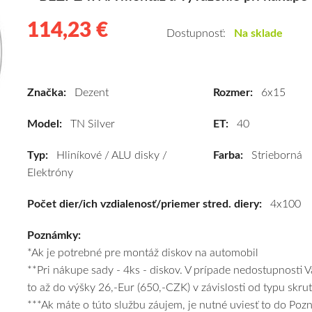
114,23 €
114.23
Hliníkové
Dostupnosť:
Na sklade
disky
Dezent
TN
Značka:
Dezent
Rozmer:
6x15
Silver
6x15
Model:
TN Silver
ET:
40
4x100
ET40
Typ:
Hliníkové / ALU disky /
Farba:
Strieborná
(TTNK2SA40E)
Elektróny
kúpite
Počet dier/ich vzdialenosť/priemer stred. diery:
za
4x100
výhodnú
Poznámky:
cenu
*Ak je potrebné pre montáž diskov na automobil
a
**Pri nákupe sady - 4ks - diskov. V prípade nedostupnosti 
k
to až do výšky 26,-Eur (650,-CZK) v závislosti od typu skru
tomu
***Ak máte o túto službu záujem, je nutné uviesť to do Po
vám