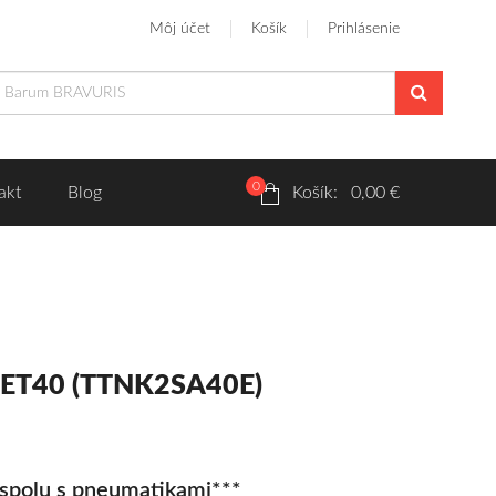
Môj účet
Košík
Prihlásenie
0
akt
Blog
Košík: 0,00 €
0 ET40 (TTNK2SA40E)
spolu s pneumatikami***