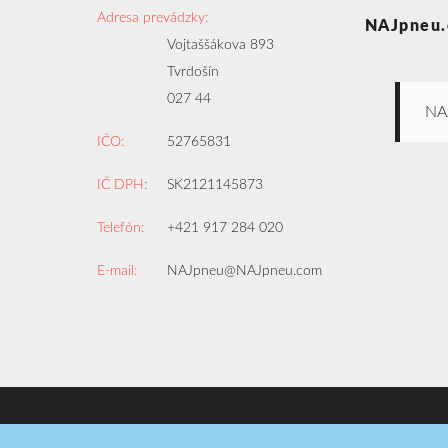
Adresa prevádzky:
NAJpneu.
Vojtaššákova 893
Tvrdošín
027 44
NA
IČO:
52765831
IČ DPH:
SK2121145873
Telefón:
+421 917 284 020
E-mail:
NAJpneu@NAJpneu.com
Copyright © 2008-2026
NAJpneu.com