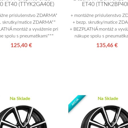
0 ET40 (TTYK2GA40E)
ET40 (TTNK2BP40
ážne príslušenstvo ZDARMA*
+ montážne príslušenstvo 
p. skrutky/matice ZDARMA**
+ bezp. skrutky/matice ZD
ATNÁ montáž a vyváženie pri
+ BEZPLATNÁ montáž a vyváž
e spolu s pneumatikami***
nákupe spolu s pneumatik
125,40 €
135,46 €
Na Sklade
Na Sklade
AKCIA