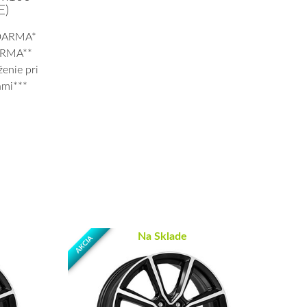
E)
ZDARMA*
ARMA**
enie pri
ami***
Na Sklade
AKCIA