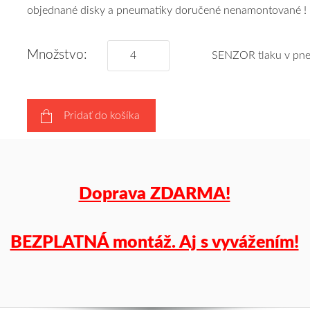
objednané disky a pneumatiky doručené nenamontované !
obujeme
pneumatiky
podľa
Množstvo:
SENZOR tlaku v pne
vášho
výberu
a
Pridať do košíka
pošleme
zadarmo.
Doprava ZDARMA!
BEZPLATNÁ montáž. Aj s vyvážením!