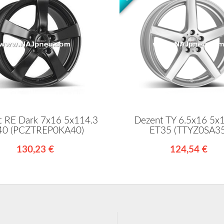
t RE Dark 7x16 5x114.3
Dezent TY 6.5x16 5x
40 (PCZTREP0KA40)
ET35 (TTYZ0SA35
130,23 €
124,54 €