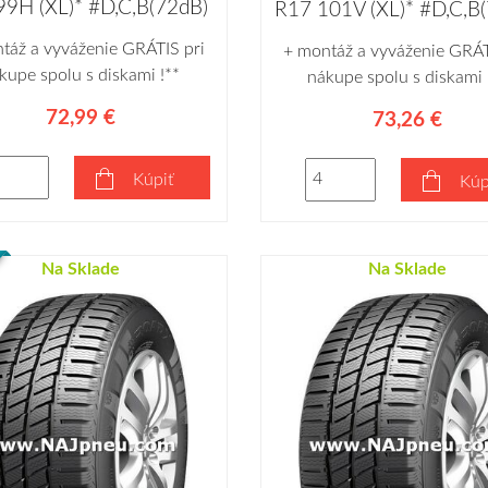
99H (XL)* #D,C,B(72dB)
R17 101V (XL)* #D,C,B
táž a vyváženie GRÁTIS pri
+ montáž a vyváženie GRÁT
kupe spolu s diskami !**
nákupe spolu s diskami 
72,99 €
73,26 €
Kúpiť
Kúp
Na Sklade
Na Sklade