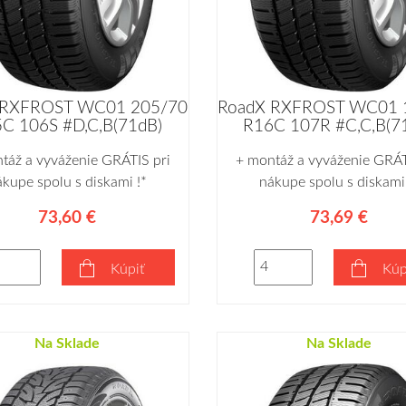
 RXFROST WC01 205/70
RoadX RXFROST WC01 
C 106S #D,C,B(71dB)
R16C 107R #C,C,B(7
táž a vyváženie GRÁTIS pri
+ montáž a vyváženie GRÁT
ákupe spolu s diskami !*
nákupe spolu s diskami 
73,60 €
73,69 €
Kúpiť
Kúp
Na Sklade
Na Sklade