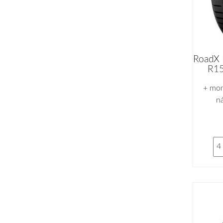
RoadX
R15
+ mon
n