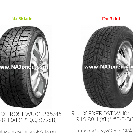
Na Sklade
Do 3 dní
RoadX RXFROST WH01 
 RXFROST WU01 235/45
R15 88H (XL)* #D,D,B(
98H (XL)* #D,C,B(72dB)
+ montáž a vyváženie GRÁT
táž a vyváženie GRÁTIS pri