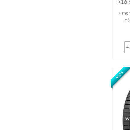
R16 
+ mon
ná
AKCIA