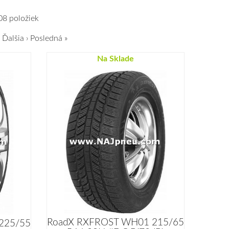
08 položiek
Ďalšia ›
Posledná »
Na Sklade
RoadX RXFROST WH01 215/65
225/55