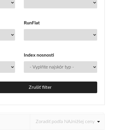
RunFlat
Index nosnosti
Zrušiť filter