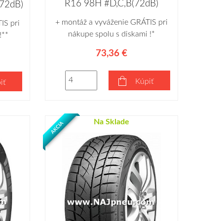
R16 98H #D,C,B(72dB)
(72dB)
+ montáž a vyváženie GRÁTIS pri
IS pri
nákupe spolu s diskami !*
!**
73,36 €
Kúpiť
iť
Na Sklade
AKCIA