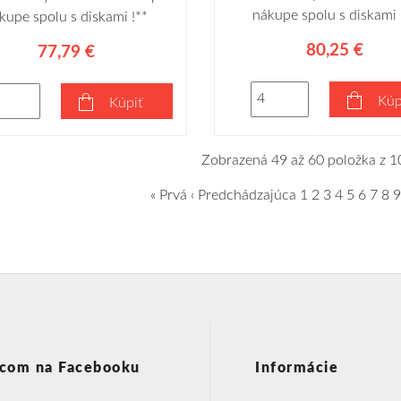
nákupe spolu s diskami 
kupe spolu s diskami !**
80,25 €
77,79 €
Kúp
Kúpiť
Zobrazená 49 až 60 položka z 1
« Prvá
‹ Predchádzajúca
1
2
3
4
5
6
7
8
9
com na Facebooku
Informácie