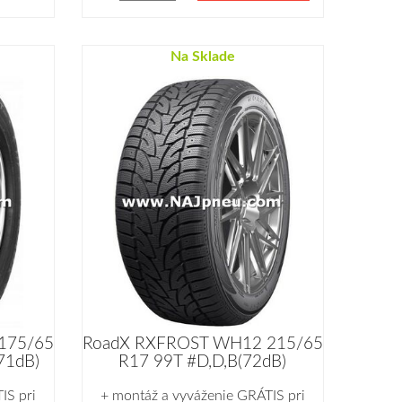
Na Sklade
175/65
RoadX RXFROST WH12 215/65
71dB)
R17 99T #D,D,B(72dB)
IS pri
+ montáž a vyváženie GRÁTIS pri