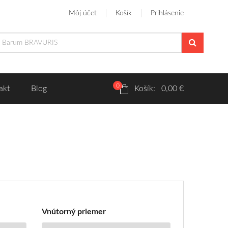
Môj účet
Košík
Prihlásenie
0
akt
Blog
Košík: 0,00 €
Vnútorný priemer