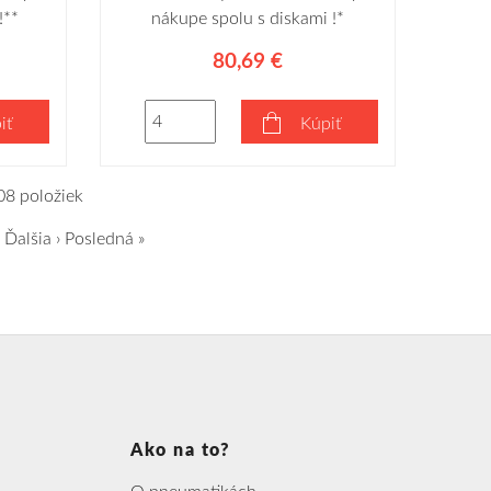
!**
nákupe spolu s diskami !*
80,69 €
iť
Kúpiť
08 položiek
Ďalšia ›
Posledná »
Ako na to?