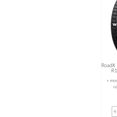
RoadX
R1
+ mon
n