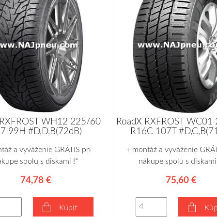
RoadX RXFROST WC01 
 RXFROST WH12 225/60
R16C 107T #D,C,B(7
7 99H #D,D,B(72dB)
+ montáž a vyváženie GRÁT
táž a vyváženie GRÁTIS pri
nákupe spolu s diskami 
ákupe spolu s diskami !*
75,60 €
74,78 €
Kúp
Kúpiť