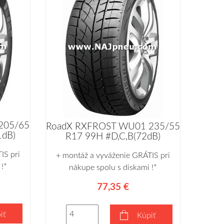
205/65
RoadX RXFROST WU01 235/55
1dB)
R17 99H #D,C,B(72dB)
IS pri
+ montáž a vyváženie GRÁTIS pri
!*
nákupe spolu s diskami !*
77,35 €
iť
Kúpiť