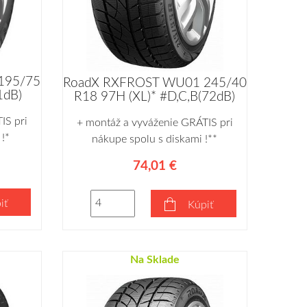
195/75
RoadX RXFROST WU01 245/40
1dB)
R18 97H (XL)* #D,C,B(72dB)
IS pri
+ montáž a vyváženie GRÁTIS pri
!*
nákupe spolu s diskami !**
74,01 €
iť
Kúpiť
Na Sklade