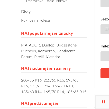
Dodávkové + malé úžitkové
Disky
Sezó
Puklice na kolesá
NAJpopulárnejšie značky
MATADOR
,
Dunlop
,
Bridgestone
,
Index
Michelin
,
Kormoran
,
Continental
,
Barum
,
Pirelli
,
Matador
NAJžiadanejšie rozmery
205/55 R16
,
215/55 R16
,
195/65
R15
,
175/65 R14
,
165/70 R13
,
185/60 R14
,
165/70 R14
,
185/65 R15
NAJpredávanejšie