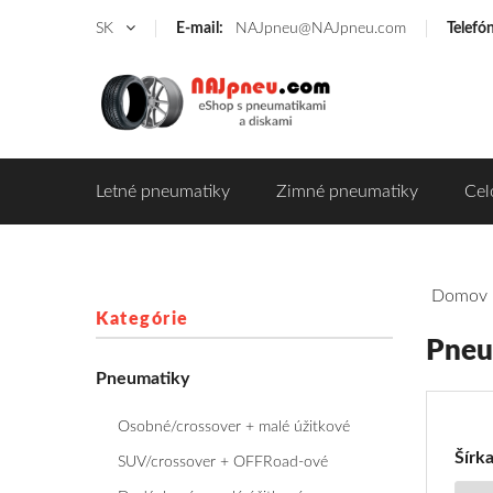
SK
E-mail:
NAJpneu@NAJpneu.com
Telefó
Letné pneumatiky
Zimné pneumatiky
Cel
Domov
Kategórie
Pneu
Filte
Pneumatiky
pre
Pne
Osobné/crossover + malé úžitkové
Roa
Šírk
SUV/crossover + OFFRoad-ové