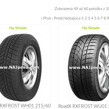
Zobrazená 49 až 60 položka z 1
« Prvá
‹ Predchádzajúca
1
2
3
4
5
6
7
8
9
Na Sklade
Na Sklade
 RXFROST WH01 215/60
RoadX RXFROST WU01 