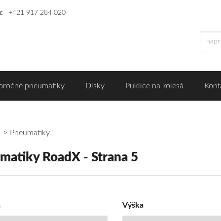
n:
+421 917 284 020
oročné pneumatiky
Disky
Puklice na kolesá
Kont
Pneumatiky
matiky RoadX - Strana 5
r
umatiky
dX
a
Výška