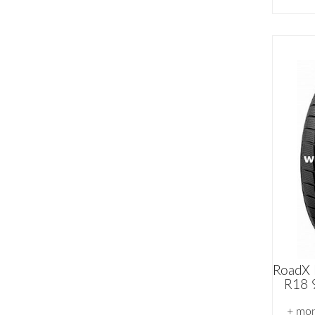
RoadX
R18 
+ mon