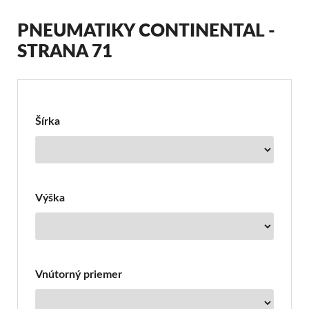
PNEUMATIKY CONTINENTAL -
STRANA 71
Filter
pre
Pneumatiky
Šírka
Continental
Výška
Vnútorný priemer