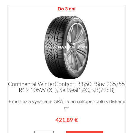
Do 3 dní
Continental WinterContact TS850P Suv 235/55
R19 105W (XL), SelfSeal* #C,B,B(72dB)
+ montáž a vyváženie GRÁTIS pri nákupe spolu s diskami
!**
421,89 €