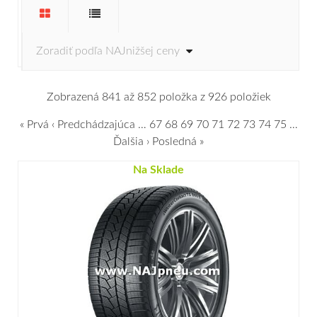
Zobrazená 841 až 852 položka z 926 položiek
« Prvá
‹ Predchádzajúca
…
67
68
69
70
71
72
73
74
75
…
Ďalšia ›
Posledná »
Na Sklade