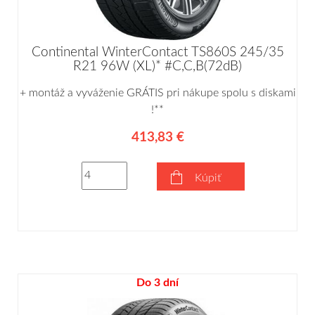
Continental WinterContact TS860S 245/35
R21 96W (XL)* #C,C,B(72dB)
+ montáž a vyváženie GRÁTIS pri nákupe spolu s diskami
!**
413,83 €
Kúpiť
Do 3 dní