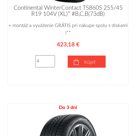
Continental WinterContact TS860S 255/45
R19 104V (XL)* #B,C,B(73dB)
+ montáž a vyváženie GRÁTIS pri nákupe spolu s diskami
!**
423,18 €
Kúpiť
Do 3 dní