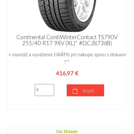
Continental ContiWinterContact TS790V
255/40 R17 98V (XL)* #D,C,B(73dB)
+ montáž a vyváženie GRÁTIS pri nákupe spolu s diskami
!**
416,97 €
Kúpiť
Na Sklade