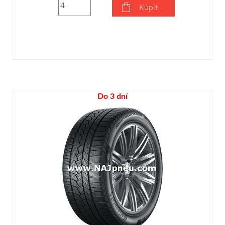
Kúpiť
Do 3 dní