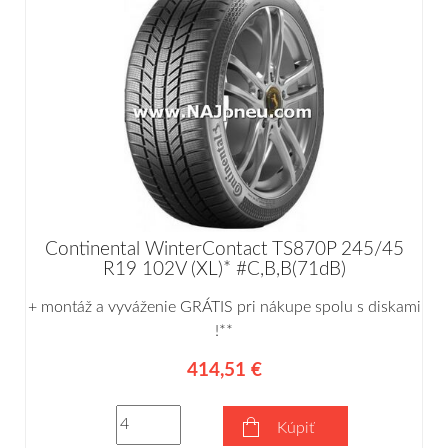
Continental WinterContact TS870P 245/45
R19 102V (XL)* #C,B,B(71dB)
+ montáž a vyváženie GRÁTIS pri nákupe spolu s diskami
!**
414,51 €
Kúpiť