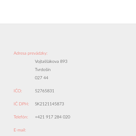
Adresa prevádzky:
Vojtaššákova 893
Tvrdošín
027 44
IČO:
52765831
IČ DPH:
SK2121145873
Telefón:
+421 917 284 020
E-mail: