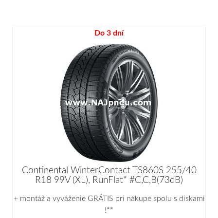
Do 3 dní
Continental WinterContact TS860S 255/40
R18 99V (XL), RunFlat* #C,C,B(73dB)
+ montáž a vyváženie GRÁTIS pri nákupe spolu s diskami
!**