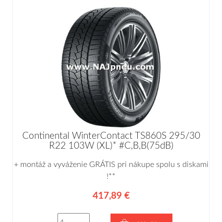
Continental WinterContact TS860S 295/30
R22 103W (XL)* #C,B,B(75dB)
+ montáž a vyváženie GRÁTIS pri nákupe spolu s diskami
!**
417,89 €