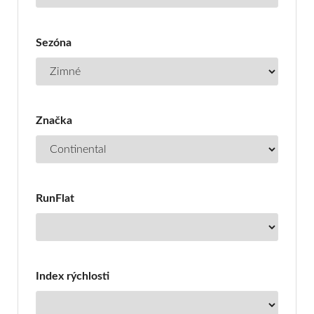
Sezóna
Značka
RunFlat
Index rýchlosti