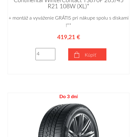
Continental WinterContact TS870P 265/45
R21 108W (XL)*
+ montáž a vyváženie GRÁTIS pri nákupe spolu s diskami
!**
419,21 €
Kúpiť
Do 3 dní