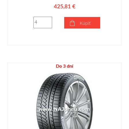
425,81 €
Kúpiť
Do 3 dní