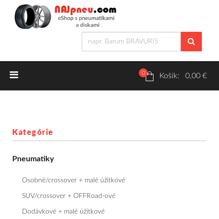
0
Letné pneumatiky
Košík: 0,00 €
Osobné/crossover + malé úžitkové
SUV/crossover + OFFRoad-ové
Kategórie
Dodávkové + malé úžitkové
Pneumatiky
Zimné pneumatiky
Osobné/crossover + malé úžitkové
Osobné/crossover + malé úžitkové
SUV/crossover + OFFRoad-ové
Dodávkové + malé úžitkové
SUV/crossover + OFFRoad-ové