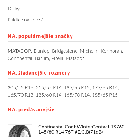
Dodávkové + malé úžitkové
Disky
Puklice na kolesá
Celoročné pneumatiky
NAJpopulárnejšie značky
Osobné/crossover + malé úžitkové
MATADOR
,
Dunlop
,
Bridgestone
,
Michelin
,
Kormoran
,
SUV/crossover + OFFRoad-ové
Continental
,
Barum
,
Pirelli
,
Matador
Dodávkové + malé úžitkové
NAJžiadanejšie rozmery
Disky
205/55 R16
,
215/55 R16
,
195/65 R15
,
175/65 R14
,
165/70 R13
,
185/60 R14
,
165/70 R14
,
185/65 R15
Hliníkové / ALU disky / Elektróny
NAJpredávanejšie
Plechové
Continental ContiWinterContact TS760
Puklice na kolesá
Kontakt
Blog
145/80 R14 76T #E,C,B(71dB)