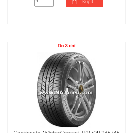
Kúpiť
Do 3 dní