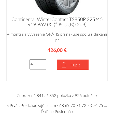
Continental WinterContact TS850P 225/45
R19 96V (XL)* #C,C,B(72dB)
+ montáž a vyváženie GRÁTIS pri nákupe spolu s diskami
!**
426,00 €
Kúpiť
Zobrazená 841 až 852 položka z 926 položiek
« Prvá
‹ Predchádzajúca
…
67
68
69
70
71
72
73
74
75
…
Ďalšia ›
Posledná »