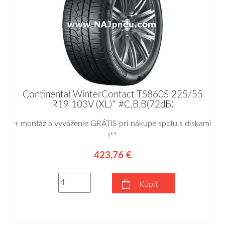
Continental WinterContact TS860S 225/55
R19 103V (XL)* #C,B,B(72dB)
+ montáž a vyváženie GRÁTIS pri nákupe spolu s diskami
!**
423,76 €
Kúpiť